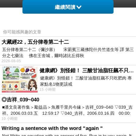
繼續閱讀
你可能感興趣的文章
大藏經22，五分律卷第二十二
五分律卷第二十二（彌沙塞） 宋罽賓三藏佛陀什共竺道生等 譯 第三
分之七藥法 佛在王舍城，爾時諸比丘得秋
2026-08-05
健康網》別怪錯！ 三酸甘油脂狂飆不只吃肥肉 專家點名1物更該戒
健康網》別怪錯！ 三酸甘油脂狂飆不只吃肥肉 專
家點名1物更該戒
15 小時前
https://health.ltn.com.tw/article/breakingnews/55
◎吉祥_039~040
■潘文良著作集＞勵益品＞魚雁千里共今緣＞吉祥_039~040 ▽039_吉
祥。2006.03.03.五 12:59:17 ▽040_吉祥。2006.03.16.四 00:00:
10 小時前
Writing a sentence with the word “again “
Not Write an equation with an answer of five. Run in to you again. It