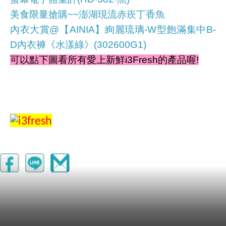
美食限量搶購~~澎湖現流赤崁丁香魚
內衣大賞@【AINIA】絢麗琉璃-W型飽滿集中B-
D內衣褲《水漾綠》(302600G1)
可以點下圖看所有愛上新鮮i3Fresh的產品喔!
看
天氣變化大~補好菌加強保健！
看介紹喔