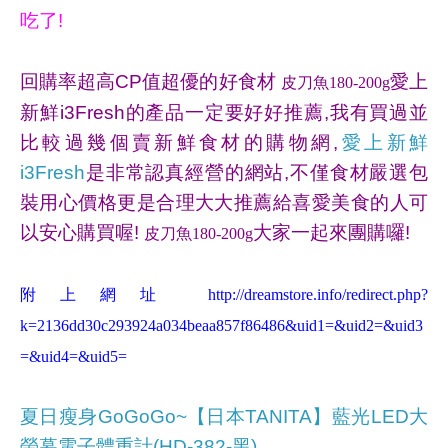
吃了!
回購率超高CP值超優的好食材
愛上
皮刀魚180-200g
新鮮i3Fresh的產品一定要好好推薦,我有買過並
比較過幾個賣新鮮食材的購物網,
愛上新鮮
i3Fresh
是非常認真經營的網站,不僅食材嚴選包
裝用心價格更是合理大大推薦給喜愛美食的人可
以安心購買喔!
大家一起來團購囉!
皮刀魚180-200g
附上網址
http://dreamstore.info/redirect.php?
k=2136dd30c293924a034beaa857f86486&uid1=&uid2=&uid3
=&uid4=&uid5=
夏日瘦身GoGoGo~【日本TANITA】藍光LED大
螢幕電子體重計(HD-382-黑)