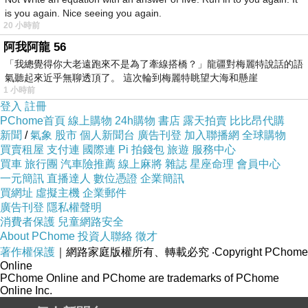
is you again. Nice seeing you again.
20 小時前
阿我阿龍 56
「我總覺得你大老遠跑來不是為了牽線搭橋？」龍疆對梅麗特說話的語
氣聽起來近乎無聊透頂了。 這次輪到梅麗特眺望大海和懸崖
1 小時前
登入
註冊
PChome首頁
線上購物
24h購物
書店
露天拍賣
比比昂代購
新聞
/
氣象
股市
個人新聞台
廣告刊登
加入聯播網
全球購物
買賣租屋
支付連
國際連
Pi 拍錢包
旅遊
服務中心
買車
旅行團
汽車險推薦
線上麻將
雜誌
星座命理
會員中心
一元簡訊
直播達人
數位憑證
企業簡訊
買網址
虛擬主機
企業郵件
廣告刊登
隱私權聲明
消費者保護
兒童網路安全
About PChome
投資人聯絡
徵才
著作權保護
｜網路家庭版權所有、轉載必究
‧Copyright PChome
Online
PChome Online and PChome are trademarks of PChome
Online Inc.