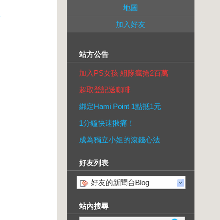
地圖
組
加入好友
站方公告
加入PS女孩 組隊瘋搶2百萬
超取登記送咖啡
綁定Hami Point 1點抵1元
1分鐘快速揪痛！
成為獨立小姐的滾錢心法
好友列表
好友的新聞台Blog
站內搜尋