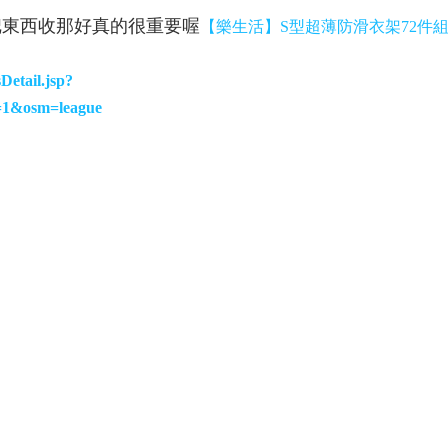
把東西收那好真的很重要喔
【樂生活】S型超薄防滑衣架72件
etail.jsp?
=1&osm=league