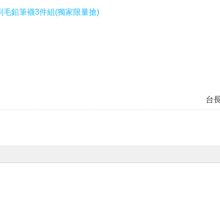
米刷毛鉛筆襪3件組(獨家限量搶)
台