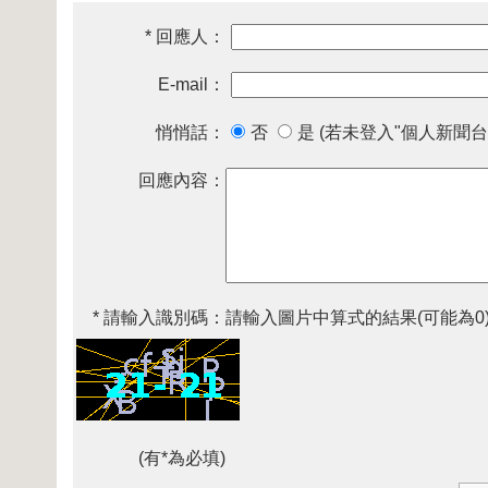
* 回應人：
E-mail：
悄悄話：
否
是 (若未登入"個人新聞台
回應內容：
* 請輸入識別碼：
請輸入圖片中算式的結果(可能為0
(有*為必填)