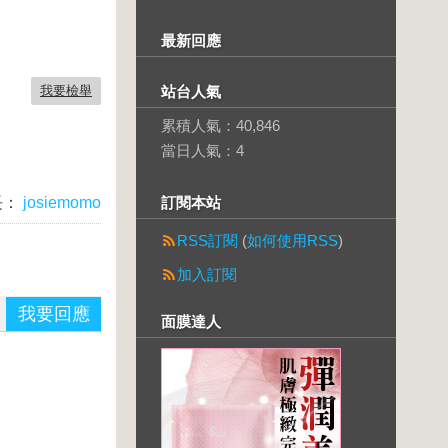
最新回應
我要檢舉
站台人氣
累積人氣：
40,846
當日人氣：
4
長：
josiemomo
訂閱本站
RSS訂閱
(
如何使用RSS
)
加入訂閱
我要回應
面膜達人