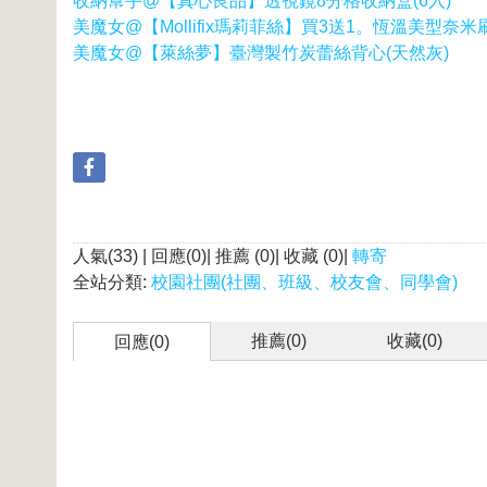
收納幫手@【真心良品】透視鏡8分格收納盒(6入)
美魔女@【Mollifix瑪莉菲絲】買3送1。恆溫美型奈
美魔女@【萊絲夢】臺灣製竹炭蕾絲背心(天然灰)
人氣(33) | 回應(0)| 推薦 (
0
)| 收藏 (
0
)|
轉寄
全站分類:
校園社團(社團、班級、校友會、同學會)
推薦(
0
)
收藏(
0
)
回應(0)