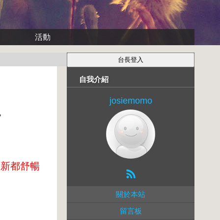
活動
自我介紹
josiemomo
組
身新都舒暢
關於本站
留言板