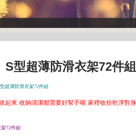
S型超薄防滑衣架72件
型超薄防滑衣架72件組
 收起來 收納清潔都需要好幫手喔 家裡收拾乾淨對
架72件組