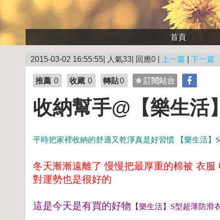
首頁
2015-03-02 16:55:55| 人氣33| 回應0 |
上一篇
|
下一篇
推薦
0
收藏
0
轉貼
0
訂閱站台
收納幫手@【樂生活】
平時把家裡收納的舒適又乾淨真是好習慣
【樂生活】S
冬天漸漸遠離了 慢慢把最厚重的棉被 衣服
對運勢也是很好的
這是今天是有買的好物
【樂生活】S型超薄防滑衣