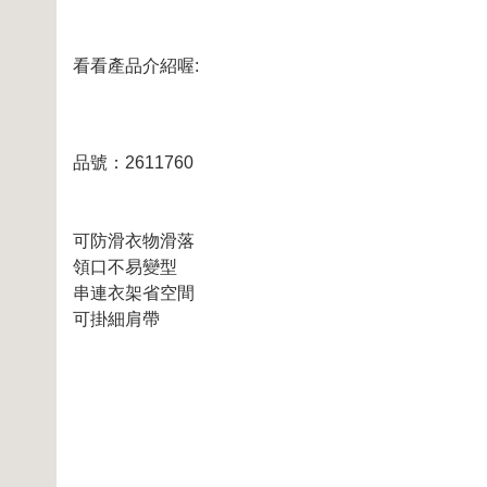
看看產品介紹喔:
品號：2611760
可防滑衣物滑落
領口不易變型
串連衣架省空間
可掛細肩帶