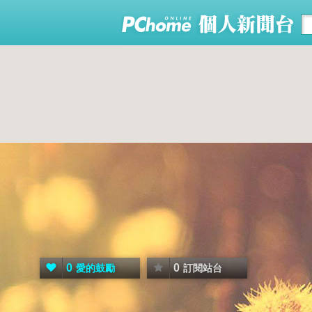
0
0
愛的鼓勵
訂閱站台