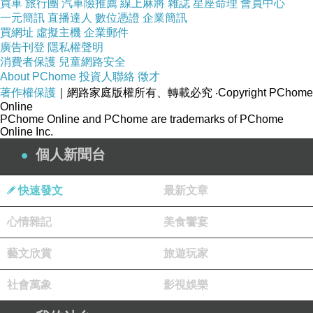
買車
旅行團
汽車險推薦
線上麻將
雜誌
星座命理
會員中心
一元簡訊
直播達人
數位憑證
企業簡訊
．表面使用納米疏油塗層，更有效地防指紋、抗油污，且可以有效阻
買網址
虛擬主機
企業郵件
擋、過濾紫外線
廣告刊登
隱私權聲明
消費者保護
兒童網路安全
About PChome
投資人聯絡
徵才
．融合全球頂尖貼膜加工技術，厚度僅達0.3mm，精準數控切割技術
著作權保護
｜網路家庭版權所有、轉載必究
‧Copyright PChome
Online
PChome Online and PChome are trademarks of PChome
Online Inc.
個人新聞台
快速發文
最新文章
心情雜記
美食饗宴
藝文欣賞
旅遊玩家
社會萬象
影視娛樂
商品訊息簡述
: