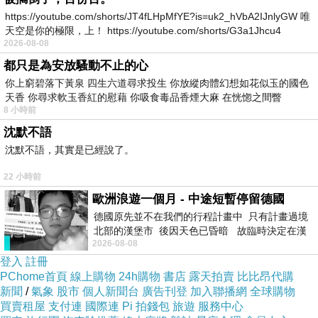
https://youtube.com/shorts/JT4fLHpMfYE?is=uk2_hVbA2IJnlyGW 唯
天空是你的極限，上！ https://youtube.com/shorts/G3a1Jhcu4
2026-08-08
都只是為安放騷動不止的心
你上窮碧落下黃泉 四生六道尋求投生 你放縱肉體幻想如花似玉的國色
天香 你尋求軟玉香紅的慰藉 你吸食毒品香煙大麻 在恍惚之間瞥
商品特色
8 小時前
沈默不語
沈默不語，其實是已經說了。
22 小時前
．選用日本進口AGC玻璃材質，採用HARVES納米技術，防禦性能極佳
歐洲浪遊一個月 - 中途短暫停留德國
德國原先並不在我們的行程計畫中 只有計畫過境
．擁有超高透光率、高度還原螢幕原色彩，獨有抗眩光塗層處理，有
北部的漢堡市 後因天色已昏暗 故臨時決定在漢
2026-08-08
堡市吃晚餐和過夜
效防止炫光衍生
登入
註冊
PChome首頁
線上購物
24h購物
書店
露天拍賣
比比昂代購
新聞
/
氣象
股市
個人新聞台
廣告刊登
加入聯播網
全球購物
．特殊鋼化玻璃，超強硬度高達9H，耐刮花、防爆裂
買賣租屋
支付連
國際連
Pi 拍錢包
旅遊
服務中心