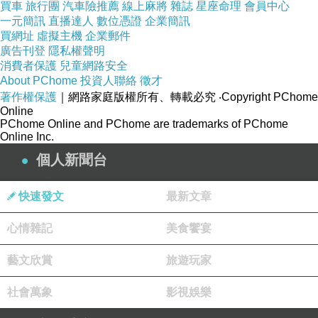
證。
買車
旅行團
汽車險推薦
線上麻將
雜誌
星座命理
會員中心
一元簡訊
直播達人
數位憑證
企業簡訊
買網址
虛擬主機
企業郵件
廣告刊登
隱私權聲明
消費者保護
兒童網路安全
當你到第三步完成的時候，就是你快要成功的時候，過個兩三天就會在
About PChome
投資人聯絡
徵才
你的mail附件裡面看到三張紙，裡面的內容很神奇，你可以看到有哪些
著作權保護
｜網路家庭版權所有、轉載必究
‧Copyright PChome
Online
人最近也要去越南、還有他們的出生年月日...，總之把它們印出來帶去
PChome Online and PChome are trademarks of PChome
越南就對了，到了當地的機場，下了飛機再去櫃台辦落地簽，再繳交一
Online Inc.
個人$25美金即可，所以這次一個人的簽證費是35塊美金，約台幣
個人新聞台
$1050，比旅行社代辦便宜300~500吧！那先註明一下，我們辦的是最
快速發文
最新文章
便宜的項目，只能出入境一次，如果你要出了又進進了又出就不是這個
價錢了唷~ 然後到了當地辦落地簽的櫃台，要先去櫃檯把那三張紙跟護
心情雜記
美食饗宴
照交給窗口，穿口會跟你拿走護照要你在旁邊櫃台填資料，填完之後再
藝文欣賞
旅遊玩家
去櫃檯繳錢甚麼的，注意，填資料的時候你會發現很多空格要填的內容
都是必須對照著護照才填得出來的(像是護照號碼)，但是護照已經被收
社會萬象
影視娛樂
走了，我跟批西男就亂填或是乾脆不填，結果這樣也行耶，反正就是一