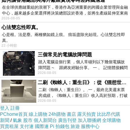
如何讓香港總部與海外廠區實現零時差跨國溝通
請填寫
我們安全的在線表格
。
只需要一兩分鐘。
在全球供應鏈重組的浪潮下，香港作為亞洲重要的跨國企業管理與金融
中心，越來越多企業選擇將決策總部設於香港，並將生產線延伸至東南
2026-08-05
第2步：
確認
心法雙忘性即真。
心是根。法是塵。兩種猶如鏡上痕。 痕垢盡除光始現。心法雙忘性即
真。
確認的信息處理您的簽證。
23 小時前
三個常見的電腦故障問題
第3步：
支付服務費
踏入電腦這個行業 ，個人常碰到以下幾個電腦故
障問題 ~ 跟網友經驗分享。 一 、 記憶體接觸問
2026-08-05
題 : 記憶體即
支付的服務費。
我們接受信用卡，借記卡，支付寶，銀行
二刷《蜘蛛人：重生日》：從《狸想世界》到《怪奇物語》
接線轉讓，網上銀行和西聯匯款。
二刷《蜘蛛人：重生日》。.一，最終北美週末票
房成績，《蜘蛛人：重生日》收入高於預期，打破
2026-08-05
《復仇者聯盟：終局之戰》記錄，成為
第4步：
拿到簽證
登入
註冊
PChome首頁
線上購物
24h購物
書店
露天拍賣
比比昂代購
新聞
/
氣象
股市
個人新聞台
廣告刊登
加入聯播網
全球購物
在2個工作日內獲得“簽證批准函”，並在機場拿起你的簽
買賣租屋
支付連
國際連
Pi 拍錢包
旅遊
服務中心