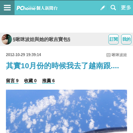
§啾咪波娃與她的啾吉寶包§
訂閱
我的
2012-10-29 19:39:14
啾咪波娃
其實10月份的時候我去了越南跟....
留言 9
收藏 0
推薦 6