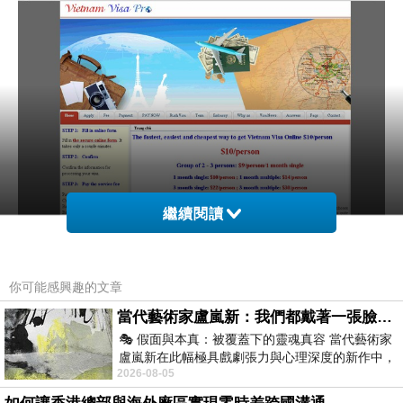
繼續閱讀
但首先你必須要有信用卡，才能付那個10塊錢美金，才能順利地辦下
你可能感興趣的文章
去，像我麼勤儉持家的女孩，沒有信用卡就是跟批西男借就對了。
當代藝術家盧嵐新：我們都戴著一張臉，可真正的自己，總藏在那些被塗抹、被覆蓋的痕跡裡
🎭 假面與本真：被覆蓋下的靈魂真容 當代藝術家
盧嵐新在此幅極具戲劇張力與心理深度的新作中，
接下來就是真的照步驟：(以下是chrome翻譯的內容)
2026-08-05
運用質感豐富的紙材肌理、墨痕與大膽的
第1步：
填寫在線表單