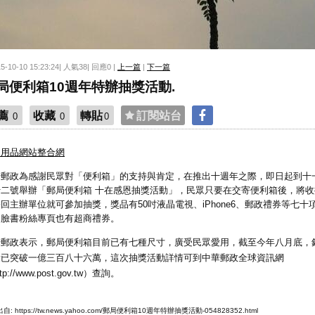
15-10-10 15:23:24| 人氣38| 回應0 |
上一篇
|
下一篇
局便利箱10週年特辦抽獎活動.
薦
收藏
轉貼
訂閱站台
0
0
0
趣用品網站整合網
華郵政為感謝民眾對「便利箱」的支持與肯定，在推出十週年之際，即日起到十
十二號舉辦「郵局便利箱 十在感恩抽獎活動」，民眾只要在交寄便利箱後，將收
回主辦單位就可參加抽獎，獎品有50吋液晶電視、iPhone6、郵政禮券等七十
，臉書粉絲專頁也有超商禮券。
華郵政表示，郵局便利箱目前已有七種尺寸，廣受民眾愛用，截至今年八月底，
量已突破一億三百八十六萬，這次抽獎活動詳情可到中華郵政全球資訊網
tp://www.post.gov.tw）查詢。
自: https://tw.news.yahoo.com/郵局便利箱10週年特辦抽獎活動-054828352.html