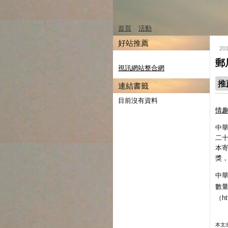
首頁
活動
好站推薦
20
郵
視訊網站整合網
推
連結書籤
目前沒有資料
情
中
二
本寄
獎
中
數
（ht
本文出