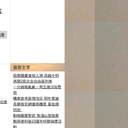
合
檢舉
最新文章
因應國慶連假人潮 高鐵今明
再開2班次全自由座列車
一分鐘報氣象／周五微涼短暫
雨
機車路考新增項目 明年實施
要回應
長榮推官網優惠機票 最低價
65折.
動物園萬聖節 推淺山冒險展
郵局便利箱10週年特辦抽獎活
動.