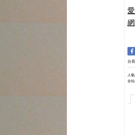
愛
網
台
人氣(
全站