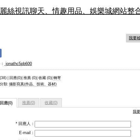
麗絲視訊聊天、情趣用品、娛樂城網站整
我要
長：
jonathc5pb600
38) | 回應(0)| 推薦 (
0
)| 收藏 (
0
)|
轉寄
分類:
攝影寫真(作品、技術、器材)
推薦(
0
)
收藏(
0
)
回應(0)
我
* 回應人：
E-mail：