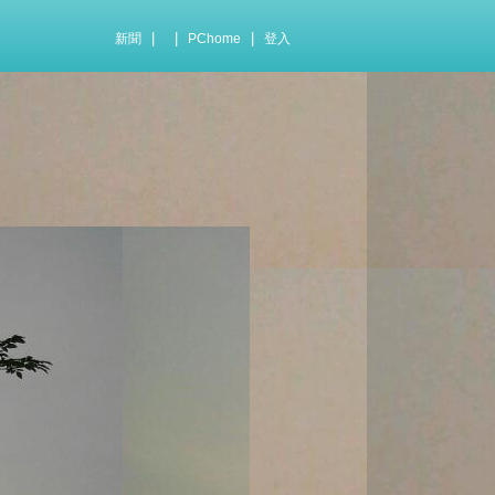
|
|
|
新聞
PChome
登入