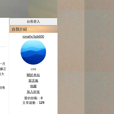
自我介紹
jonathc5pb600
一月
據正
cmi
項大
關於本站
留言板
地圖
銷售
加入好友
愛的鼓勵：
0
文章篇數：
129