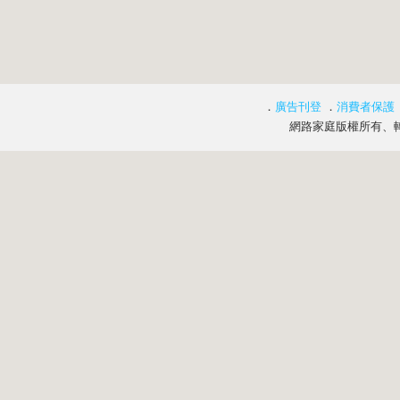
．
廣告刊登
．
消費者保護
網路家庭版權所有、轉載必究 