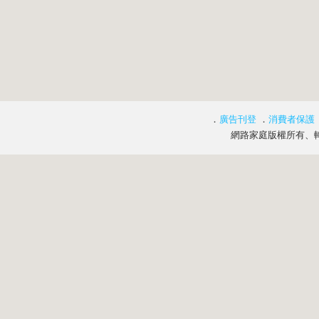
．
廣告刊登
．
消費者保護
網路家庭版權所有、轉載必究 