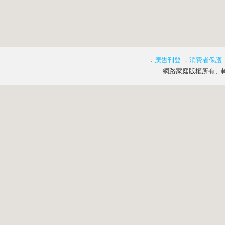
．
廣告刊登
．
消費者保護
網路家庭版權所有、轉載必究 