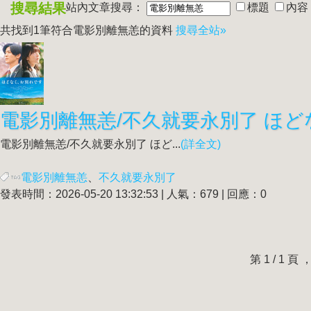
搜尋結果
站內文章搜尋：
標題
內容
共找到1筆符合
電影別離無恙
的資料
搜尋全站»
電影別離無恙
/不久就要永別了 ほど
電影別離無恙
/不久就要永別了 ほど...
(詳全文)
電影別離無恙
、
不久就要永別了
發表時間：2026-05-20 13:32:53 | 人氣：679 | 回應：0
第 1 / 1 