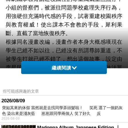
小組的督察們，被派往問題學校處理失序行為，
用強硬但充滿時代感的手段，試著重建校園秩序
與教育權威！使出課本不會教的手段，犀利果
斷、直截了當地恢復秩序。
根據同名漫畫改編，漫畫作者本身大概感嘆現在
學生已經不如以往，已經沒有所謂尊師重道，不
被學生打就已經不錯了，想出這個故事，設定由
李星民代領得「教權保護局」作為非常規執法單
繼續閱讀
位，以「非常手段解決非常問題」為運作核心，
他們可以不用尊重基本規則來教育學生，過程中
你可能感興趣的文章
經常回憶金武烈不為人知的過往，開頭就以家裡
2026/08/09
有錢的學生經常霸凌別人，金武烈處理的方法就
突如其來的休假 當然就是去找同學弄頭髮啦！ 笑死 選了一個奶灰
是以暴制暴，連以為是議員就可以無法無天的老
色 染出來是淺灰藍 崽崽跟同學兩個人 笑了好久 反
爸都一併處理頗大快人心。
2026-08-09
之後每一集以一個個案為主，像是其中一集整個
Madonna Album Japanese Edition ｜瑪丹娜專輯們2026年日本版重發系列