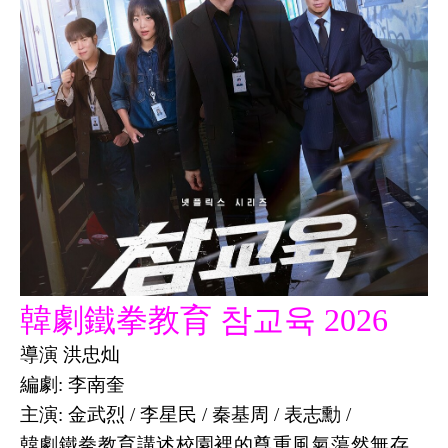
韓劇鐵拳教育 참교육 2026
導演 洪忠灿
編劇: 李南奎
主演: 金武烈 / 李星民 / 秦基周 / 表志勳 /
韓劇鐵拳教育講述校園裡的尊重風氣蕩然無存，