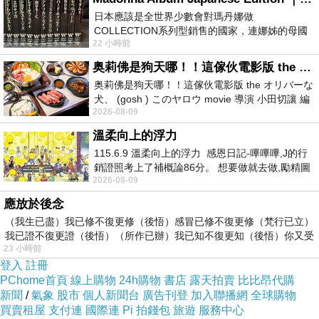
日本應該是全世界少數會對瑪丹娜做
學校根本就是流氓學校無法無天，金武烈以暴制
COLLECTION系列型銷售的國家，連娜姊的母國
暴果然有用，或許是老師遭到女學生、家長霸凌
22 小時前
美國都沒對她這樣過，這全拜在他們到現在唱片
威脅，呈現出現在老師難為，或者是詐騙、毒品
奥莉佛是狗天哪！！這傢伙電影版 the オリバーな犬、 (gosh ) このヤロウ movie
進入校園等議題，之後告訴觀眾金武烈過去的秘
奥莉佛是狗天哪！！這傢伙電影版 the オリバーな
犬、 (gosh ) このヤロウ movie 導演 小田切讓 編
密，金武烈飾演的老師頗適合他，女主角秦基周
2026-08-09
劇: 小田切讓 主演: 小田切讓
過去多半飾演比較小家碧玉的角色，這次飾演過
溫柔向上的浮力
去遭到霸凌因此對霸凌感到極度厭惡的女老師形
115.6.9 溫柔向上的浮力 感恩日記-嗶嗶嗶,J的行
銷證照考上了補概論86分。 想要做就去做,勵精圖
象與過去大相逕庭，綠葉李星民或者是表志勳都
2026-08-09
治大成功,也是表法,堅持和努力
有不錯的演出。
應放於後念
韓劇鐵拳教育講述校園裡的尊重風氣蕩然無存，
（我生已盡）我已修不復更修（後悟）感冒已修不復更修（梵行已立）
小組的督察們，被派往問題學校處理失序行為，
我已證不復更證（後悟）（所作已辦）我已知不復更知（後悟）你又受
23 小時前
用強硬但充滿時代感的手段，試著重建校園秩序
登入
註冊
與教育權威！使出課本不會教的手段，犀利果
PChome首頁
線上購物
24h購物
書店
露天拍賣
比比昂代購
新聞
/
氣象
股市
個人新聞台
廣告刊登
加入聯播網
全球購物
斷、直截了當地恢復秩序。根據同名漫畫改編，
買賣租屋
支付連
國際連
Pi 拍錢包
旅遊
服務中心