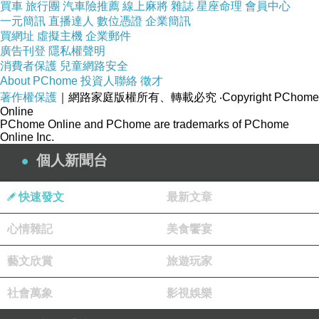
畢竟是漫畫改編，故事有點誇張了一些，老師採
買車
旅行團
汽車險推薦
線上麻將
雜誌
星座命理
會員中心
取以暴制暴的方式對於一些無法用講理的學生家
一元簡訊
直播達人
數位憑證
企業簡訊
買網址
虛擬主機
企業郵件
長頗大快人心，故事拍得頗熱血，整體來說可以
廣告刊登
隱私權聲明
欣賞的韓劇。
消費者保護
兒童網路安全
About PChome
投資人聯絡
徵才
著作權保護
｜網路家庭版權所有、轉載必究
‧Copyright PChome
Online
PChome Online and PChome are trademarks of PChome
Online Inc.
韓劇浪漫的絕對值 Absolute Value of Romance로맨스의 절댓값 2026
上一篇：
個人新聞台
霧藍色的雨後晴天2026 スモークブルーの雨のち晴れ2026
下一篇：
快速發文
最新文章
心情雜記
美食饗宴
藝文欣賞
旅遊玩家
社會萬象
影視娛樂