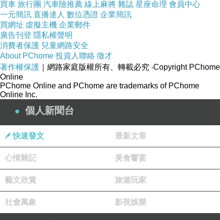
買車
旅行團
汽車險推薦
線上麻將
雜誌
星座命理
會員中心
老套的愛情喜劇，角色幾乎是替珍妮佛羅培茲與
一元簡訊
直播達人
數位憑證
企業簡訊
買網址
虛擬主機
企業郵件
布雷特高德斯量身訂做，你幾乎不會感到任何意
廣告刊登
隱私權聲明
外，喜歡愛情喜劇或者是珍妮佛羅培茲的人可以
消費者保護
兒童網路安全
找來欣賞。
About PChome
投資人聯絡
徵才
著作權保護
｜網路家庭版權所有、轉載必究
‧Copyright PChome
Online
PChome Online and PChome are trademarks of PChome
Online Inc.
個人新聞台
電影你我在托斯卡尼 You Me Tuscany 2026
上一篇：
電影真愛留聲 Voicemails for Isabelle
下一篇：
快速發文
最新文章
心情雜記
美食饗宴
藝文欣賞
旅遊玩家
社會萬象
影視娛樂