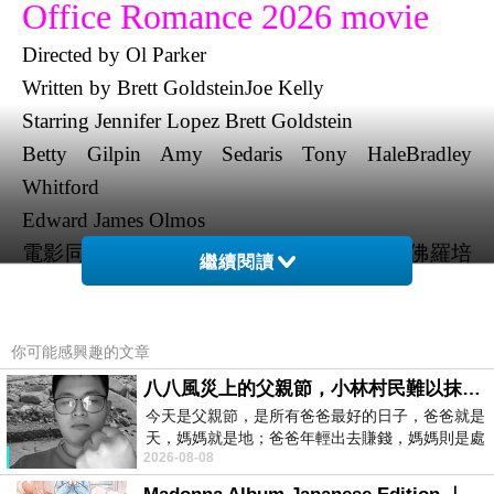
Office Romance 2026 movie
Directed by
Ol Parker
Written by
Brett GoldsteinJoe Kelly
Starring
Jennifer Lopez Brett Goldstein
Betty Gilpin Amy Sedaris Tony HaleBradley
Whitford
Edward James Olmos
電影同事以上戀人未滿2026描述講述珍妮佛羅培
繼續閱讀
茲與布雷特高德斯坦都是工作狂，擔任老闆珍妮
羅洛培茲的律師，兩人很快地展開一段辦公室祕
戀，在跟隨心意行動後隨即身陷混亂之中。
你可能感興趣的文章
珍妮佛羅培茲與布雷特高德斯坦擔任製作，故事
八八風災上的父親節，小林村民難以抹滅的痛
從片名到女主角珍妮佛羅培茲就這知道這會是一
今天是父親節，是所有爸爸最好的日子，爸爸就是
天，媽媽就是地；爸爸年輕出去賺錢，媽媽則是處
部怎樣的電影，布雷特高德斯坦因為某種緣故擔
2026-08-08
理家務，職業不分高低貴賤，只有人品才
任珍妮佛洛佩茲的律師，一家小型航空公司的首