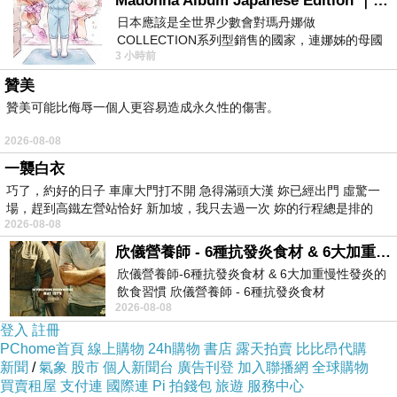
Madonna Album Japanese Edition ｜瑪丹娜專輯們2026年日本版重發系列
席執行官，發展幾乎是沒有任何懸念，彼此之間
日本應該是全世界少數會對瑪丹娜做
COLLECTION系列型銷售的國家，連娜姊的母國
各有各的問題，祕密的辦公室戀情似乎影響到他
3 小時前
美國都沒對她這樣過，這全拜在他們到現在唱片
們的工作，轉而帶到珍妮佛羅培茲是否能繼續擔
贊美
任這份工作，當然電影沒有那麼認真談到甚麼女
贊美可能比侮辱一個人更容易造成永久性的傷害。
性態度，只想好好談一場戀愛，外加一些黃腔。
2026-08-08
珍妮佛羅培茲與布雷特高德斯談起戀愛還算是登
一襲白衣
對，至少有一些小火花，不免俗刻意安排一些搞
巧了，約好的日子 車庫大門打不開 急得滿頭大漢 妳已經出門 虛驚一
笑的綠葉，像是貝蒂吉爾平飾演一個伶牙俐齒、
場，趕到高鐵左營站恰好 新加坡，我只去過一次 妳的行程總是排的
2026-08-08
身懷六甲的女副手搶盡風頭，之後一定讓這個角
欣儀營養師 - 6種抗發炎食材 & 6大加重慢性發炎的飲食習慣
色在緊急狀況下生小孩，羅傑巴特飾演的競爭對
欣儀營養師-6種抗發炎食材 & 6大加重慢性發炎的
手航空公司老闆也有不錯的演出。
飲食習慣 欣儀營養師 - 6種抗發炎食材
2026-08-08
電影同事以上戀人未滿2026描述講述珍妮佛羅培
https://www.facebook.com/photo/?fbid=147
登入
註冊
茲與布雷特高德斯坦都是工作狂，擔任老闆珍妮
PChome首頁
線上購物
24h購物
書店
露天拍賣
比比昂代購
羅洛培茲的律師，兩人很快地展開一段辦公室祕
新聞
/
氣象
股市
個人新聞台
廣告刊登
加入聯播網
全球購物
買賣租屋
支付連
國際連
Pi 拍錢包
旅遊
服務中心
戀，在跟隨心意行動後隨即身陷混亂之中。十分