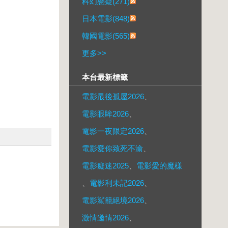
科幻懸疑(271)
日本電影(848)
韓國電影(565)
更多
>>
本台最新標籤
電影最後孤屋2026
、
電影眼眸2026
、
電影一夜限定2026
、
電影愛你致死不渝
、
電影癡迷2025
、
電影愛的魔樣
、
電影利未記2026
、
電影鯊籠絕境2026
、
激情邀情2026
、