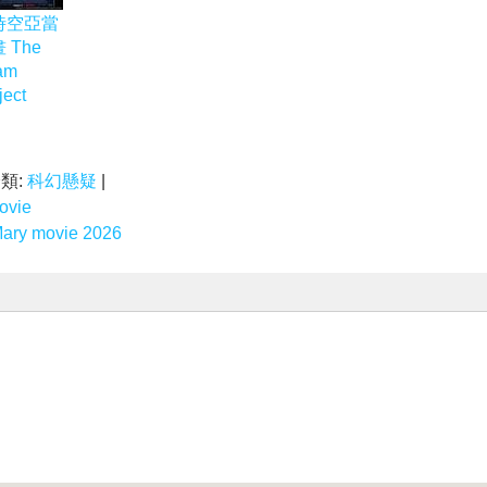
時空亞當
 The
am
ject
分類:
科幻懸疑
|
ovie
y movie 2026