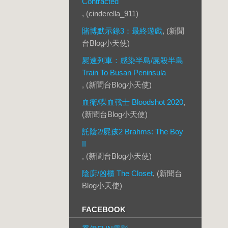
Contracted
, (cinderella_911)
賭博默示錄3：最終遊戲
, (新聞
台Blog小天使)
屍速列車：感染半島/屍殺半島
Train To Busan Peninsula
, (新聞台Blog小天使)
血衛/喋血戰士 Bloodshot 2020
,
(新聞台Blog小天使)
託陰2/屍孩2 Brahms: The Boy
II
, (新聞台Blog小天使)
陰廚/凶櫃 The Closet
, (新聞台
Blog小天使)
FACEBOOK