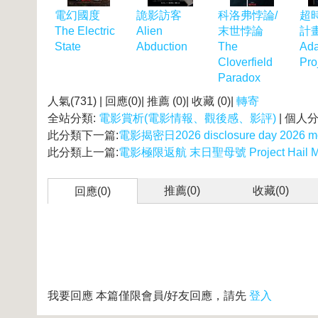
電幻國度
詭影訪客
科洛弗悖論/
超
The Electric
Alien
末世悖論
計畫
State
Abduction
The
Ad
Cloverfield
Pro
Paradox
人氣(731) | 回應(0)| 推薦 (
0
)| 收藏 (
0
)|
轉寄
全站分類:
電影賞析(電影情報、觀後感、影評)
| 個人
此分類下一篇:
電影揭密日2026 disclosure day 2026 m
此分類上一篇:
電影極限返航 末日聖母號 Project Hail Mar
推薦(
0
)
收藏(
0
)
回應(0)
我要回應
本篇僅限會員/好友回應，請先
登入