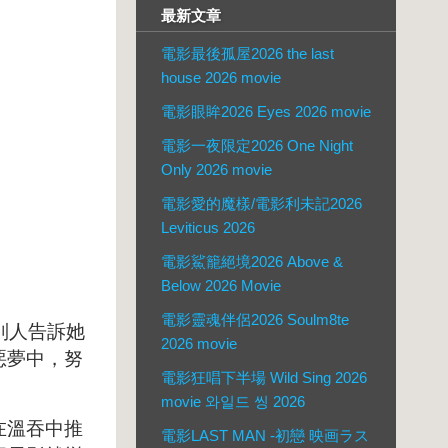
最新文章
電影最後孤屋2026 the last
house 2026 movie
電影眼眸2026 Eyes 2026 movie
電影一夜限定2026 One Night
Only 2026 movie
電影愛的魔樣/電影利未記2026
Leviticus 2026
電影鯊籠絕境2026 Above &
Below 2026 Movie
電影靈魂伴侶2026 Soulm8te
別人告訴她
2026 movie
惡夢中，努
電影狂唱下半場 Wild Sing 2026
movie 와일드 씽 2026
在溫吞中推
電影LAST MAN -初戀 映画ラス