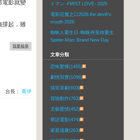
部電影就變
トマン -FIRST LOVE- 2025
電影惡魔之口2026 the devil\'s
mouth 2026
強撐起，雖
蜘蛛人重生日 /蜘蛛俠英雄重生
Spider-Man: Brand New Day
我要檢舉
文章分類
恐怖驚悚(1455)
劇情寫實(1096)
搞笑喜劇(603)
台長：
喬伊
冒險動作(763)
文藝愛情(452)
華語電影(474)
家庭溫馨(263)