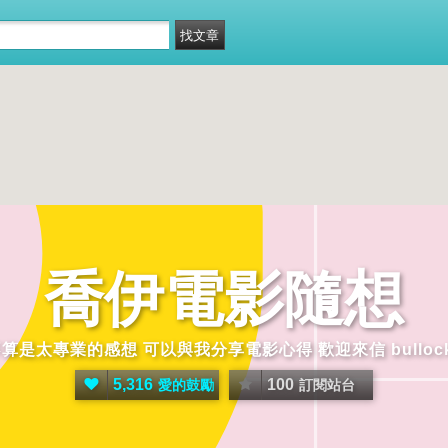
喬伊電影隨想
是太專業的感想 可以與我分享電影心得 歡迎來信 bullock72
5,316
100
愛的鼓勵
訂閱站台