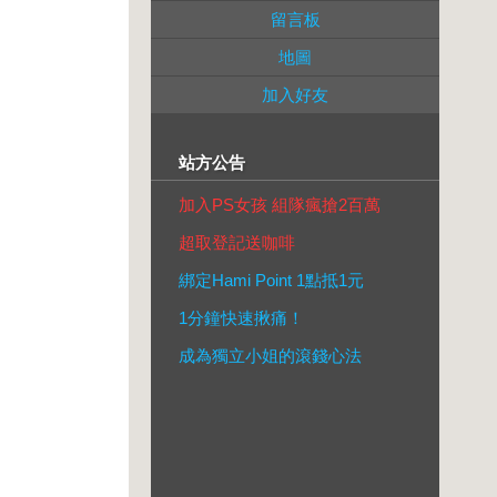
留言板
地圖
加入好友
站方公告
加入PS女孩 組隊瘋搶2百萬
超取登記送咖啡
綁定Hami Point 1點抵1元
1分鐘快速揪痛！
成為獨立小姐的滾錢心法