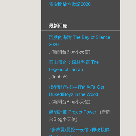
電影開放性邀請2026
最新回應
沉默的海灣 The Bay of Silence
2020
, (新聞台Blog小天使)
泰山傳奇：森林爭霸 The
Legend of Tarzan
, (tgbhn5)
撲街野營/樹林裡的男孩 Get
Duked!Boyz in the Wood
, (新聞台Blog小天使)
超能計畫 Project Power
, (新聞
台Blog小天使)
7步成屍/屍控一夜情 /神秘接觸