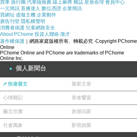
買車
旅行團
汽車險推薦
線上麻將
雜誌
星座命理
會員中心
親愛的台長︰
一元簡訊
直播達人
數位憑證
企業簡訊
恭喜您！此篇文章極為優質，獲選為本日哈燒
買網址
虛擬主機
企業郵件
文章，將會出現在新聞台首頁哈燒文章區塊輪播。
廣告刊登
隱私權聲明
請您繼續保持每日撰寫文章的好習慣，期待您提供
消費者保護
兒童網路安全
讀者更多精采的內容，加油！
About PChome
投資人聯絡
徵才
著作權保護
｜網路家庭版權所有、轉載必究
‧Copyright PChome
Online
PChome Online and PChome are trademarks of PChome
Online Inc.
個人新聞台
快速發文
最新文章
心情雜記
美食饗宴
藝文欣賞
旅遊玩家
社會萬象
影視娛樂