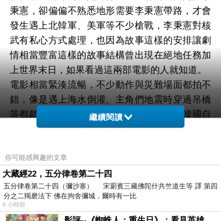
秉憲，卻偏偏不熟悉地形需要李秉憲帶路，才會
發生遇上北韓軍、美軍等不少槍戰，李秉憲對核
武有私心方式處理，也因為故事這樣的安排讓劇
情相當豐富這樣的故事結構曾出現在絕地任務加
上世界末日，如果看過這兩部電影的人就知道。
電影相當緊湊流暢，不少動作與災難場面都拍不
錯，像是遇上海水倒灌、主角們地震時穿過吊橋
等都頗刺激，其他國家的人也許會感受到韓國自
繼續閱讀
認的優越感，至少編劇有藉由馬東石這個角色數
落了一下自己國家一下，雙男主角來說由於李秉
你可能感興趣的文章
憲角色設定比較複雜，自然表現空間較多，收尾
不忘給予南韓電影常見的噴淚場面。
大藏經22，五分律卷第二十四
五分律卷第二十四（彌沙塞） 宋罽賓三藏佛陀什共竺道生等 譯 第四
白頭山火山浩劫/半島浩劫是一部災難動作電影，
分之二羯磨法下 佛在拘舍彌城，爾時有一比
以災難為背景之下放入政治與雙搭檔組合，舊瓶
8 小時前
裝新酒之下解決了災難電影的通病，兩位男主角
影評--《蜘蛛人：重生日》：看見英雄的孤獨與重生