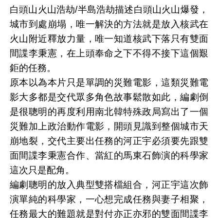
白頭山火山浩劫/半島浩劫描述白頭山火山爆發，
城市到處崩塌，唯一解決的方法就是放入核武在
火山附近釋放力量，唯一知道核武下落只有雙面
間諜李秉憲，在上頭奉命之下不得不接下這個艱
鉅的任務。
原本以為本片只是單調的災難電影，這類災難電
影大多都是交代眾多角色故事鬆散如此，編劇倒
是很聰明的再度利用南北韓特殊政局寫出了一個
災難加上政治動作電影，開頭見識到整個城市天
崩地裂，交代主要出任務的河正宇必須要先跟雙
面間諜李秉憲合作、當紅的馬東石飾演的科學家
這次只是配角。
編劇聰明的放入典型雙搭檔組合，河正宇這次飾
演單純的科學家，一心想完成任務與妻子相聚，
任務最大的難題就是對付亦正亦邪的雙面間諜李