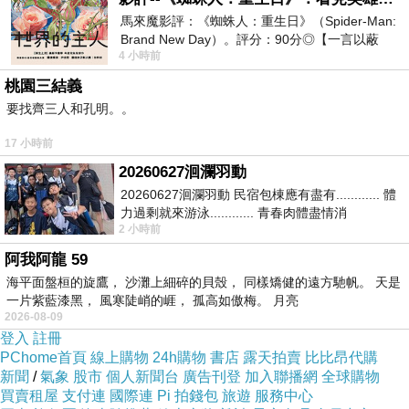
一搭一唱化學反應相當充分，視覺效果相當出
馬來魔影評：《蜘蛛人：重生日》（Spider-Man:
Brand New Day）。評分：90分◎【一言以蔽
色，是一部娛樂性相當高的作品。
4 小時前
之】：一個失去一切的英雄，學會放下孤獨、
桃園三結義
要找齊三人和孔明。。
17 小時前
復仇母親 Bring Me Home
上一篇：
20260627洄瀾羽動
黑計畫
下一篇：
20260627洄瀾羽動 民宿包棟應有盡有............ 體
力過剩就來游泳............ 青春肉體盡情消
2 小時前
磨............ 晚餐不必
阿我阿龍 59
海平面盤桓的旋鷹， 沙灘上細碎的貝殼， 同樣矯健的遠方馳帆。 天是
一片紫藍漆黑， 風寒陡峭的崕， 孤高如傲梅。 月亮
2026-08-09
登入
註冊
PChome首頁
線上購物
24h購物
書店
露天拍賣
比比昂代購
新聞
/
氣象
股市
個人新聞台
廣告刊登
加入聯播網
全球購物
新聞台Blog小天使
買賣租屋
支付連
國際連
Pi 拍錢包
旅遊
服務中心
2019-12-24 11:19:31