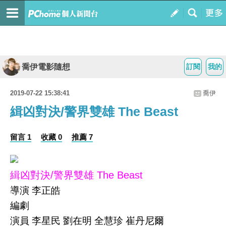
喬伊電影隨想
訂閱
我的
2019-07-22 15:38:41
喬伊
緝凶對決/警界雙雄 The Beast
留言 1
收藏 0
推薦 7
緝凶對決/警界雙雄 The Beast
導演 李正皓
編劇
演員 李星民 劉在明 全慧珍 崔丹尼爾