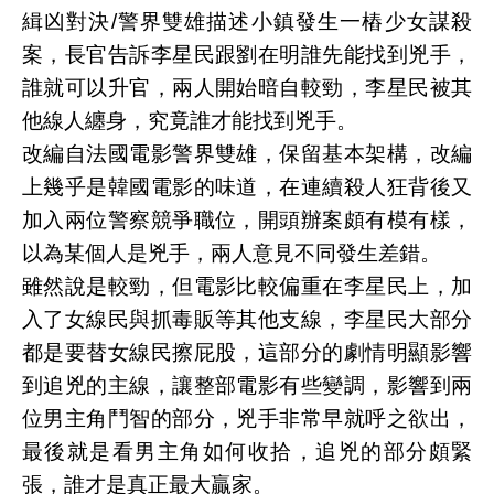
緝凶對決/警界雙雄描述小鎮發生一樁少女謀殺
案，長官告訴李星民跟劉在明誰先能找到兇手，
誰就可以升官，兩人開始暗自較勁，李星民被其
他線人纏身，究竟誰才能找到兇手。
改編自法國電影警界雙雄，保留基本架構，改編
上幾乎是韓國電影的味道，在連續殺人狂背後又
加入兩位警察競爭職位，開頭辦案頗有模有樣，
以為某個人是兇手，兩人意見不同發生差錯。
雖然說是較勁，但電影比較偏重在李星民上，加
入了女線民與抓毒販等其他支線，李星民大部分
都是要替女線民擦屁股，這部分的劇情明顯影響
到追兇的主線，讓整部電影有些變調，影響到兩
位男主角鬥智的部分，兇手非常早就呼之欲出，
最後就是看男主角如何收拾，追兇的部分頗緊
張，誰才是真正最大贏家。