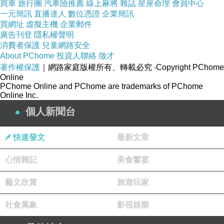
買車
旅行團
汽車險推薦
線上麻將
雜誌
星座命理
會員中心
一元簡訊
直播達人
數位憑證
企業簡訊
買網址
虛擬主機
企業郵件
廣告刊登
隱私權聲明
消費者保護
兒童網路安全
About PChome
投資人聯絡
徵才
著作權保護
｜網路家庭版權所有、轉載必究
‧Copyright PChome
Online
PChome Online and PChome are trademarks of PChome
Online Inc.
個人新聞台
快速發文
最新文章
心情雜記
美食饗宴
藝文欣賞
旅遊玩家
社會萬象
影視娛樂