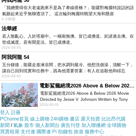
阿我阿龍 56
「我總覺得你大老遠跑來不是為了牽線搭橋？」龍疆對梅麗特說話的語
氣聽起來近乎無聊透頂了。 這次輪到梅麗特眺望大海和懸崖
新聞台Blog小天使
4 小時前
2019-07-23 11:06:40
法華經
親愛的台長︰
若人散亂心。入於塔廟中。一稱南無佛。皆已成佛道。於諸過去佛。在
恭喜您！此篇文章極為優質，獲選為本日哈燒
世或滅度。若有聞是法。皆已成佛道。
文章，將會出現在新聞台首頁哈燒文章區塊輪播。
2026-08-05
請您繼續保持每日撰寫文章的好習慣，期待您提供
讀者更多精采的內容，加油！
阿我阿龍 54
五分鐘後，龍疆走進淋浴間，把水調到最冷。他想洗個澡，清醒一下，
讓自己回到現實和任務中，因為他需要答案：有人在追殺他和緋忘
2026-08-05
電影鯊籠絕境2026 Above & Below 2026 Movie
電影鯊籠絕境2026 Above & Below 2026 Movie
Directed by Jesse V. Johnson Written by Tony
2026-08-05
Giordano Starring Laura Maran
登入
註冊
PChome首頁
線上購物
24h購物
書店
露天拍賣
比比昂代購
新聞
/
氣象
股市
個人新聞台
廣告刊登
加入聯播網
全球購物
買賣租屋
支付連
國際連
Pi 拍錢包
旅遊
服務中心