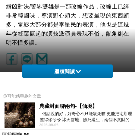
緝凶對決/警界雙雄是一部改編作品，改編上已經
非常韓國味，導演野心頗大，想要呈現的東西頗
多，電影大部分都是李星民的表演，他也是這幾
年從綠葉竄起的演技派演員表現不俗，配角劉在
明不惶多讓。
繼續閱讀
寄生上流/上流寄生族 Parasite / Gisaengchun
上一篇：
霹靂嬌鋒/陀鎗師奶新紮師姐 Miss and Mrs. Cops
下一篇：
你可能感興趣的文章
典藏封面聊兩句-【仙境】
俗話說的好，好奇心不只能殺死貓 更能把衛斯理
整得慘兮兮 冰天雪地、險死還生，兩個不貪財的
2026-08-05
人尋什麼寶？ 人家追尋愛情還