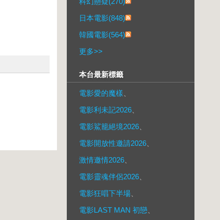
科幻懸疑(270)
日本電影(848)
韓國電影(564)
更多
>>
本台最新標籤
電影愛的魔樣
、
電影利未記2026
、
電影鯊籠絕境2026
、
電影開放性邀請2026
、
激情邀情2026
、
電影靈魂伴侶2026
、
電影狂唱下半場
、
電影LAST MAN 初戀
、