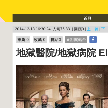
首頁
2014-12-18 16:30:24| 人氣75,331| 回應0 |
上一篇
|
下
推薦
0
收藏
0
轉貼
0
訂閱站台
地獄醫院/地獄病院 Eliz