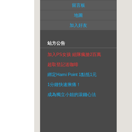
留言板
地圖
加入好友
站方公告
加入PS女孩 組隊瘋搶2百萬
超取登記送咖啡
綁定Hami Point 1點抵1元
1分鐘快速揪痛！
成為獨立小姐的滾錢心法