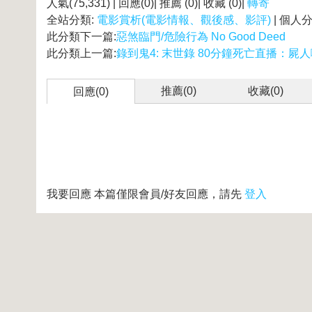
人氣(75,331) | 回應(0)| 推薦 (
0
)| 收藏 (
0
)|
轉寄
全站分類:
電影賞析(電影情報、觀後感、影評)
| 個人
此分類下一篇:
惡煞臨門/危險行為 No Good Deed
此分類上一篇:
錄到鬼4: 末世錄 80分鐘死亡直播：屍人
推薦(
0
)
收藏(
0
)
回應(0)
我要回應
本篇僅限會員/好友回應，請先
登入