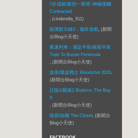
7步成屍/屍控一夜情 /神秘接觸
Contracted
, (cinderella_911)
賭博默示錄3：最終遊戲
, (新聞
台Blog小天使)
屍速列車：感染半島/屍殺半島
Train To Busan Peninsula
, (新聞台Blog小天使)
血衛/喋血戰士 Bloodshot 2020
,
(新聞台Blog小天使)
託陰2/屍孩2 Brahms: The Boy
II
, (新聞台Blog小天使)
陰廚/凶櫃 The Closet
, (新聞台
Blog小天使)
FACEBOOK