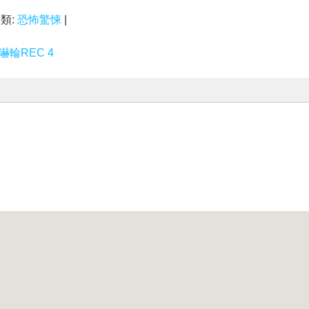
分類:
恐怖驚悚
|
嚇輪REC 4