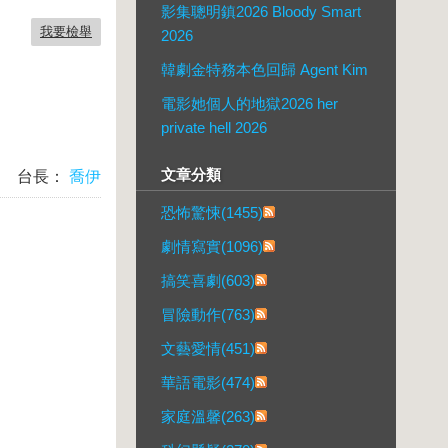
影集聰明鎮2026 Bloody Smart
我要檢舉
2026
韓劇金特務本色回歸 Agent Kim
電影她個人的地獄2026 her
private hell 2026
文章分類
台長：
喬伊
恐怖驚悚(1455)
劇情寫實(1096)
搞笑喜劇(603)
冒險動作(763)
文藝愛情(451)
華語電影(474)
家庭溫馨(263)