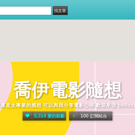
喬伊電影隨想
是太專業的感想 可以與我分享電影心得 歡迎來信 bullock72
5,314
100
愛的鼓勵
訂閱站台