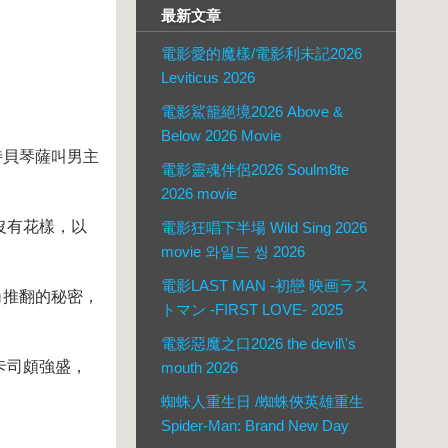
最新文章
電影愛的魔樣/電影利未記2026
Leviticus 2026
電影鯊籠絕境2026 Above &
Below 2026 Movie
特貝琴薩叫男主
電影靈魂伴侶2026 Soulm8te
2026 movie
沒有花樣，以
電影狂唱下半場 Wild Sing 2026
movie 와일드 씽 2026
電影LAST MAN -初戀 映画ラス
角推翻的秘密，
トマン -FIRST LOVE- 2025
電影惡魔之口2026 the devil\'s
卡司頗強盛，
mouth 2026
蜘蛛人重生日 /蜘蛛俠英雄重生
Spider-Man: Brand New Day