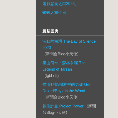
電影惡魔之口2026
、
蜘蛛人重生日
最新回應
沉默的海灣 The Bay of Silence
2020
, (新聞台Blog小天使)
泰山傳奇：森林爭霸 The
Legend of Tarzan
, (tgbhn5)
撲街野營/樹林裡的男孩 Get
Duked!Boyz in the Wood
, (新聞台Blog小天使)
超能計畫 Project Power
, (新聞
台Blog小天使)