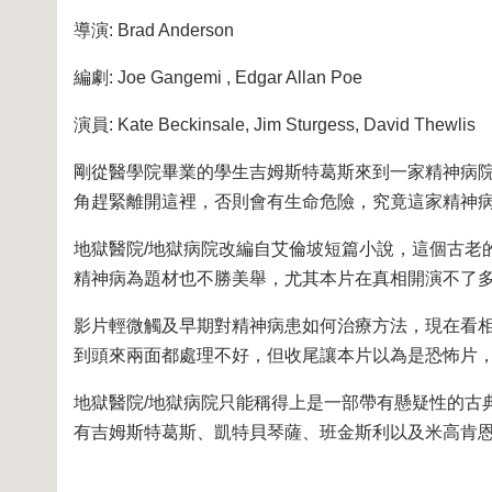
導演: Brad Anderson
編劇: Joe Gangemi , Edgar Allan Poe
演員: Kate Beckinsale, Jim Sturgess, David Thewlis
剛從醫學院畢業的學生吉姆斯特葛斯來到一家精神病
角趕緊離開這裡，否則會有生命危險，究竟這家精神
地獄醫院/地獄病院改編自艾倫坡短篇小說，這個古老
精神病為題材也不勝美舉，尤其本片在真相開演不了
影片輕微觸及早期對精神病患如何治療方法，現在看
到頭來兩面都處理不好，但收尾讓本片以為是恐怖片
地獄醫院/地獄病院只能稱得上是一部帶有懸疑性的古
有吉姆斯特葛斯、凱特貝琴薩、班金斯利以及米高肯