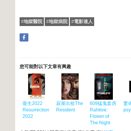
#
地獄醫院
#
地獄病院
#
電影達人
您可能對以下文章有興趣
復生2022
寂屋出租The
609猛鬼套房
驚
Resurrection
Resident
Rahtree:
psy
2022
Flower of
The Night