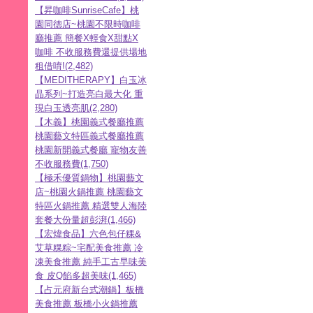
【昇咖啡SunriseCafe】桃
園同德店~桃園不限時咖啡
廳推薦 簡餐X輕食X甜點X
咖啡 不收服務費還提供場地
租借唷!(2,482)
【MEDITHERAPY】白玉冰
晶系列~打造亮白最大化 重
現白玉透亮肌(2,280)
【木義】桃園義式餐廳推薦
桃園藝文特區義式餐廳推薦
桃園新開義式餐廳 寵物友善
不收服務費(1,750)
【極禾優質鍋物】桃園藝文
店~桃園火鍋推薦 桃園藝文
特區火鍋推薦 精選雙人海陸
套餐大份量超彭湃(1,466)
【宏煒食品】六色包仔粿&
艾草粿粽~宅配美食推薦 冷
凍美食推薦 純手工古早味美
食 皮Q餡多超美味(1,465)
【占元府新台式潮鍋】板橋
美食推薦 板橋小火鍋推薦