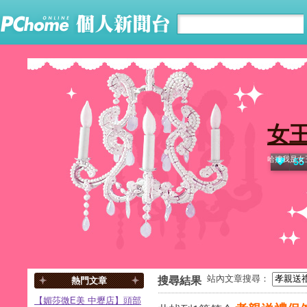
女
哈摟我是女
55
站內文章搜尋：
搜尋結果
熱門文章
【媚莎微E美 中壢店】頭部