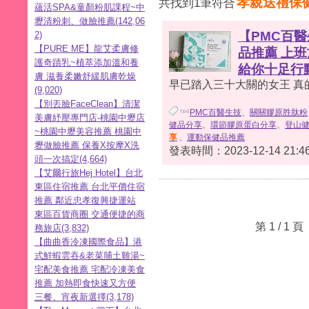
孝親送禮保
共找到1筆符合
蘊活SPA&童顏粉肌課程~中
壢清粉刺、做臉推薦(142,06
【PMC百
2)
【PURE ME】龍艾柔膚修
品推薦 上
護奇蹟乳~植萃添加溫和養
給你十足行
膚 滋養柔嫩舒緩肌膚乾燥
早已踏入三十大關的女王 真的
(9,020)
【別丟臉FaceClean】清潔
PMC百醫生技
、
關關膠原胜肽粉
美膚紓壓專門店-桃園中壢店
健品分享
、
環節膠原蛋白分享
、
登山
~桃園中壢美容推薦 桃園中
享
、
運動保健品推薦
壢做臉推薦 保養X按摩X洗
發表時間：2023-12-14 21:46
頭一次搞定(4,664)
【艾爾行旅Hej Hotel】台北
東區住宿推薦 台北平價住宿
推薦 鄰近忠孝復興捷運站
東區百貨商圈 交通便捷的商
第 1 / 1
務旅店(3,832)
【曲曲香冷凍國際食品】港
式鮮蝦雲吞&老菜脯土雞湯~
宅配美食推薦 宅配冷凍美食
推薦 加熱即食快速又方便
三餐、宵夜新選擇(3,178)