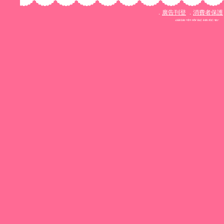
廣告刊登
消費者保護
．
．
網路家庭版權所有、轉載必究