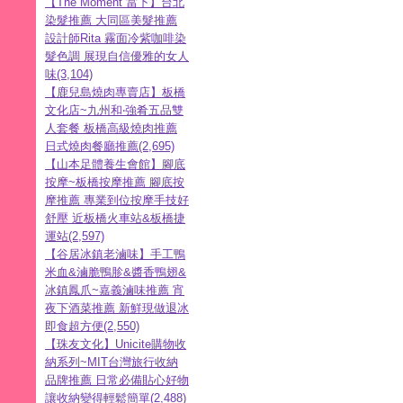
【The Moment 當下】台北
染髮推薦 大同區美髮推薦
設計師Rita 霧面冷紫咖啡染
髮色調 展現自信優雅的女人
味(3,104)
【鹿兒島燒肉專賣店】板橋
文化店~九州和‧強肴五品雙
人套餐 板橋高級燒肉推薦
日式燒肉餐廳推薦(2,695)
【山本足體養生會館】腳底
按摩~板橋按摩推薦 腳底按
摩推薦 專業到位按摩手技好
舒壓 近板橋火車站&板橋捷
運站(2,597)
【谷居冰鎮老滷味】手工鴨
米血&滷脆鴨胗&醬香鴨翅&
冰鎮鳳爪~嘉義滷味推薦 宵
夜下酒菜推薦 新鮮現做退冰
即食超方便(2,550)
【珠友文化】Unicite購物收
納系列~MIT台灣旅行收納
品牌推薦 日常必備貼心好物
讓收納變得輕鬆簡單(2,488)