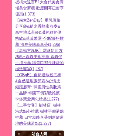
板橋大遠百B1大食代美食廣
場美食新櫃 歡慶開幕扭蛋享
優惠(1,373)
【森空ZenDay】重乳優格
分享袋&糙米香蜂蜜燕麥&
森空地瓜燕麥&濃純鮮奶優
格飲&草莓果露~宅配優格推
薦 清爽美味新享受(1,296)
【老楊方塊酥】霜鹽奶油方
塊酥~嘉義美食推薦 嘉義伴
手禮推薦 讓每口都是味蕾的
極致饗宴(1,287)
【OBgE】自然遮瑕粉底棒
&自然遮瑕素顏霜&心情按
鈕護唇膏~韓國男性美妝第
一品牌 韓國平價彩妝推薦
李多慧愛用化妝品(1,277)
【上手食客】樹林店~樹林
港式點心推薦 樹林平價港點
推薦 日常就能享受到新鮮道
地的美味港點(1,277)
站台人氣