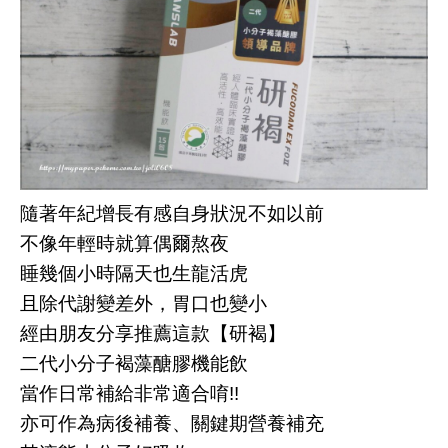
隨著年紀增長有感自身狀況不如以前
不像年輕時就算偶爾熬夜
睡幾個小時隔天也生龍活虎
且除代謝變差外，胃口也變小
經由朋友分享推薦這款【研褐】
二代小分子褐藻醣膠機能飲
當作日常補給非常適合唷!!
亦可作為病後補養、關鍵期營養補充