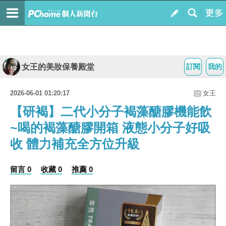
女王的美妝保養殿堂
訂閱
我的
2026-06-01 01:20:17
女王
【研褐】二代小分子褐藻醣膠機能飲
~喝的褐藻醣膠開箱 液態小分子好吸
收 體力補充全方位升級
留言 0
收藏 0
推薦 0