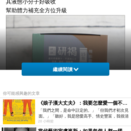
其液態小分子好吸收
幫助體力補充全方位升級
繼續閱讀
你可能感興趣的文章
輕采國際成立於2020年
《娘子漢大丈夫》：我要怎麼愛一個不存在的人？
以獨特的二代小分子褐藻醣膠為核心
「我們之間，是命中註定的。」「但我們才初次見
面。」「聽好，我是戀愛高手、情史豐富，我很清
深耕產業最上游原料開發
20 小時前
楚這種感覺，你我之間的那種感覺，現
並以科研為根、利人為本的理念