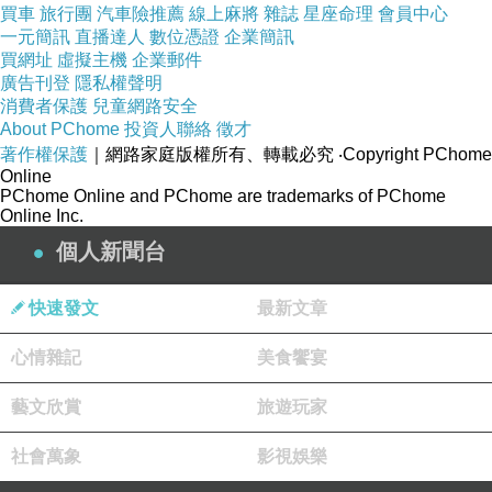
無法完全溶於水中被有效利用
買車
旅行團
汽車險推薦
線上麻將
雜誌
星座命理
會員中心
而現在二代小分子褐藻醣膠機能飲
一元簡訊
直播達人
數位憑證
企業簡訊
買網址
虛擬主機
企業郵件
不旦具有高度食用安全性
廣告刊登
隱私權聲明
其純度及活性也明顯提高
消費者保護
兒童網路安全
About PChome
投資人聯絡
徵才
對於調整體質有顯著表現
著作權保護
｜網路家庭版權所有、轉載必究
‧Copyright PChome
Online
PChome Online and PChome are trademarks of PChome
Online Inc.
個人新聞台
快速發文
最新文章
心情雜記
美食饗宴
藝文欣賞
旅遊玩家
社會萬象
影視娛樂
盒身上清楚標示機能飲的商品資訊