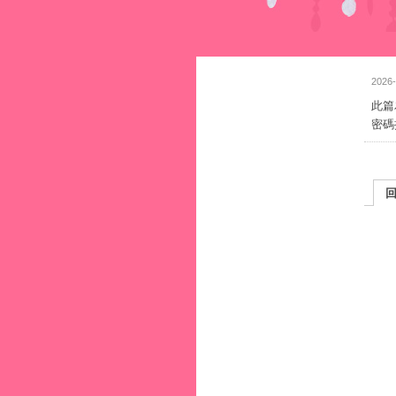
2026
此篇
密碼
回
自我介紹
女王