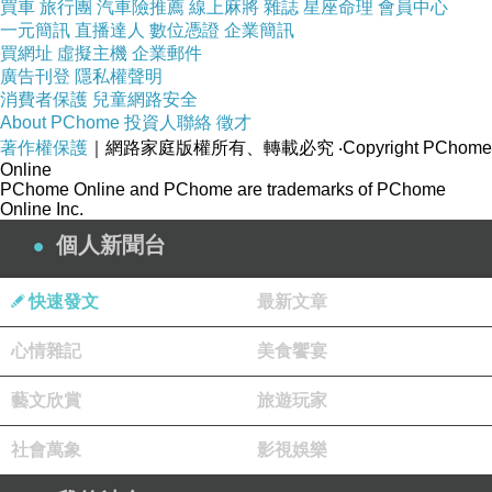
買車
旅行團
汽車險推薦
線上麻將
雜誌
星座命理
會員中心
一元簡訊
直播達人
數位憑證
企業簡訊
買網址
虛擬主機
企業郵件
廣告刊登
隱私權聲明
消費者保護
兒童網路安全
About PChome
投資人聯絡
徵才
著作權保護
｜網路家庭版權所有、轉載必究
‧Copyright PChome
Online
PChome Online and PChome are trademarks of PChome
盒身上清楚標示纖燃曲羨飲的商品資訊
Online Inc.
食用方法與注意事項等都描述很詳細
個人新聞台
須放置陰涼乾燥處保存
快速發文
最新文章
避免陽光照射而變質唷!!
保存期限是兩年左右
心情雜記
美食饗宴
藝文欣賞
旅遊玩家
社會萬象
影視娛樂