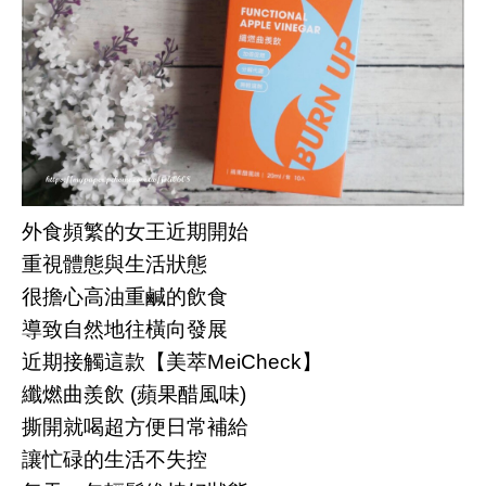
外食頻繁的女王近期開始
重視體態與生活狀態
很擔心高油重鹹的飲食
導致自然地往橫向發展
近期接觸這款【美萃MeiCheck】
纖燃曲羨飲 (蘋果醋風味)
撕開就喝超方便日常補給
讓忙碌的生活不失控