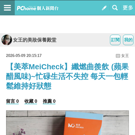
女王的美妝保養殿堂
訂閱
我的
2026-05-09 20:15:17
女王
【美萃MeiCheck】纖燃曲羨飲 (蘋果
醋風味)~忙碌生活不失控 每天一包輕
鬆維持好狀態
留言 0
收藏 0
推薦 0