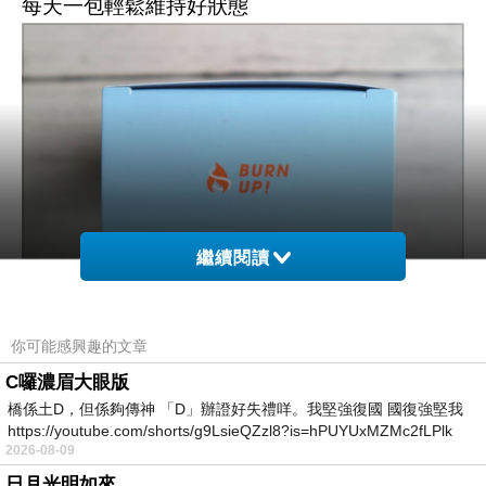
每天一包輕鬆維持好狀態
繼續閱讀
【美萃MeiCheck】是2025年
你可能感興趣的文章
成立的MIT台灣保健品牌
C囉濃眉大眼版
主打「好喝，撕開就能喝」的超方便補充方式
橋係土D，但係夠傳神 「D」辦證好失禮咩。我堅強復國 國復強堅我
https://youtube.com/shorts/g9LsieQZzl8?is=hPUYUxMZMc2fLPlk
理念是希望讓大家每天都能輕鬆維持健康體態
2026-08-09
日月光明如來