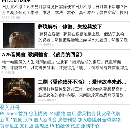
日月豈不淨？凡夫見月雲遮見日雲障便言日月不淨，日月豈不淨耶？日
月豈為汝分別？本淨、本念、本法、本心。真性本然，體自空寂，性相
2026-08-09
夢境解析：修復、失控與放下
夢見在客廳 夢見在客廳地板上洗一個沾了灰粉
的瓷器，然後把客廳地上弄得水到處流，然後又洗
13 小時前
一頂棒球潮帽，後來發現帽
7/25音樂會_歌詞體會_《歲月的回音》
繪一幅圓滿的人生 壯闊如畫」也要有「因果結成的傷疤」做畫筆顏
料，才能畫成～以前總要答案，才覺得是「明」，但導師有幾首歌都是
6 小時前
在教
橘X藍的撞色調外盒設計
二刷《愛你致死不渝》：愛情故事未必是浪漫故事
帶有搶眼的視覺風格感
妮琪打算辭掉樂器行工作，她說她的夢想是寫作，
並壓印【美萃MeiCheck】
並提及她的創作內容。貝爾說原來她想寫浪漫故
2026-08-09
事，妮琪回應：「不是浪漫故事，是愛情
登入
註冊
PChome首頁
線上購物
24h購物
書店
露天拍賣
比比昂代購
新聞
/
氣象
股市
個人新聞台
廣告刊登
加入聯播網
全球購物
買賣租屋
支付連
國際連
Pi 拍錢包
旅遊
服務中心