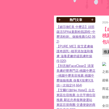
熱門文章
2026
【媚莎微E美 中壢店】頭部
【
蘊活SPA&童顏粉肌課程~中
桃
壢清粉刺、做臉推薦(142,06
包
2)
【PURE ME】龍艾柔膚修
護奇蹟乳~植萃添加溫和養
推
膚 滋養柔嫩舒緩肌膚乾燥
(9,020)
【別丟臉FaceClean】清潔
美膚紓壓專門店-桃園中壢店
之前
~桃園中壢美容推薦 桃園中
超級
壢做臉推薦 保養X按摩X洗
頭一次搞定(4,664)
而這
【艾爾行旅Hej Hotel】台北
東區住宿推薦 台北平價住宿
順便
推薦 鄰近忠孝復興捷運站
東區百貨商圈 交通便捷的商
全日