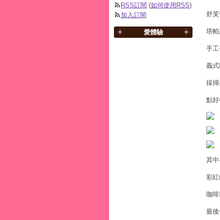
RSS訂閱
(
如何使用RSS
)
舒芙
加入訂閱
塔帕
愛體驗
手工
義式
採掃
點好
其中
彩紅飯
咖啡
最後