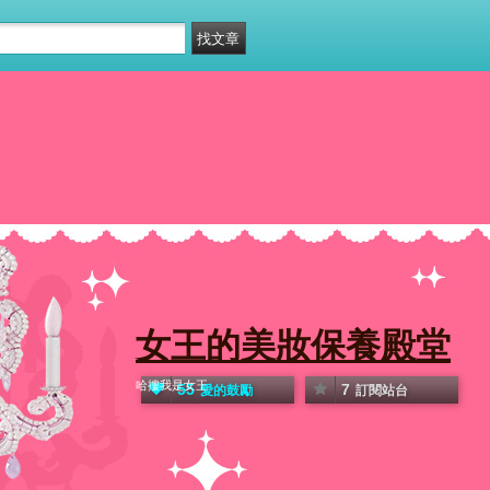
女王的美妝保養殿堂
哈摟我是女王
55
7
愛的鼓勵
訂閱站台