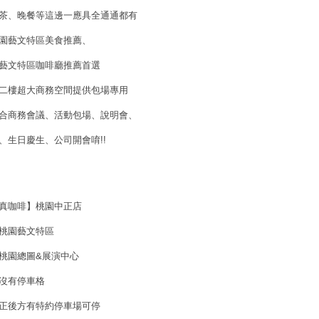
茶、晚餐等這邊一應具全通通都有
園藝文特區美食推薦、
藝文特區咖啡廳推薦首選
二樓超大商務空間提供包場專用
合商務會議、活動包場、說明會、
、生日慶生、公司開會唷!!
真咖啡】桃園中正店
桃園藝文特區
桃園總圖&展演中心
沒有停車格
正後方有特約停車場可停