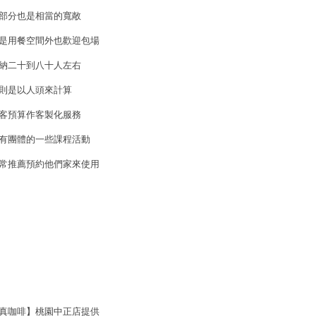
部分也是相當的寬敞
是用餐空間外也歡迎包場
納二十到八十人左右
則是以人頭來計算
客預算作客製化服務
有團體的一些課程活動
常推薦預約他們家來使用
真咖啡】桃園中正店提供