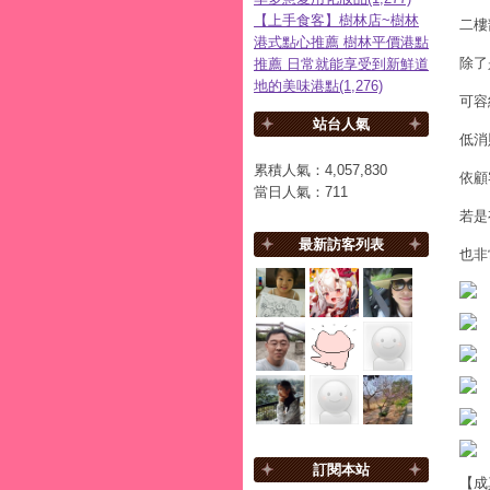
【上手食客】樹林店~樹林
二樓
港式點心推薦 樹林平價港點
除了
推薦 日常就能享受到新鮮道
地的美味港點(1,276)
可容
站台人氣
低消
累積人氣：
4,057,830
依顧
當日人氣：
711
若是
最新訪客列表
也非
訂閱本站
【成