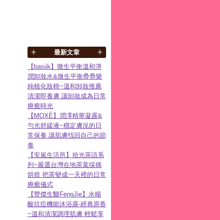
最新文章
【basiik】微生平衡溫和淨
潤卸妝水&微生平衡疊疊樂
純植化妝棉~溫和卸妝推薦
清潔即養膚 讓卸妝成為日常
療癒時光
【MOXÉ】潤澤精華凝露&
勻光舒緩液~穩定膚況的日
常保養 讓肌膚找回自己的節
奏
【安嵐生活所】拾光茶語系
列~嚴選台灣在地茶葉採摘
烘焙 把茶變成一天裡的日常
療癒儀式
【豐傑生醫FengJie】水楊
酸抗痘機能沐浴露-經典原香
~溫和清潔調理肌膚 輕鬆享