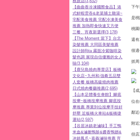
務旅店(3,832)
下午
【曲曲香冷凍國際食品】港
式鮮蝦雲吞&老菜脯土雞湯~
是桃
宅配美食推薦 宅配冷凍美食
推薦 加熱即食快速又方便
桃園
三餐、宵夜新選擇(3,178)
【The Moment 當下】台北
還有
染髮推薦 大同區美髮推薦
很適
設計師Rita 霧面冷紫咖啡染
髮色調 展現自信優雅的女人
抓周
味(3,104)
【鹿兒島燒肉專賣店】板橋
文化店~九州和‧強肴五品雙
人套餐 板橋高級燒肉推薦
日式燒肉餐廳推薦(2,695)
【成
【山本足體養生會館】腳底
按摩~板橋按摩推薦 腳底按
位在
摩推薦 專業到位按摩手技好
鄰近
舒壓 近板橋火車站&板橋捷
運站(2,597)
附近
【谷居冰鎮老滷味】手工鴨
米血&滷脆鴨胗&醬香鴨翅&
但店
冰鎮鳳爪~嘉義滷味推薦 宵