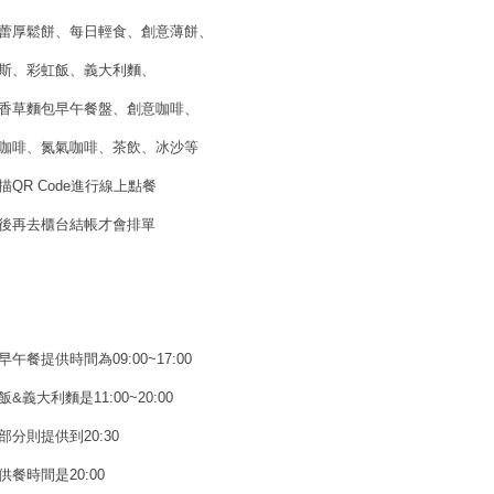
蕾厚鬆餅、每日輕食、創意薄餅、
斯、彩虹飯、義大利麵、
香草麵包早午餐盤、創意咖啡、
咖啡、氮氣咖啡、茶飲、冰沙等
描QR Code進行線上點餐
後再去櫃台結帳才會排單
早午餐提供時間為09:00~17:00
&義大利麵是11:00~20:00
部分則提供到20:30
供餐時間是20:00