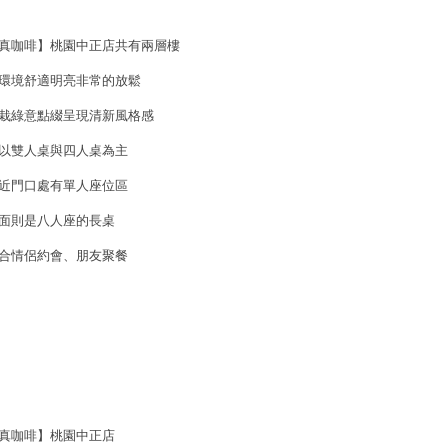
真咖啡】桃園中正店共有兩層樓
環境舒適明亮非常的放鬆
栽綠意點綴呈現清新風格感
以雙人桌與四人桌為主
近門口處有單人座位區
面則是八人座的長桌
合情侶約會、朋友聚餐
真咖啡】桃園中正店