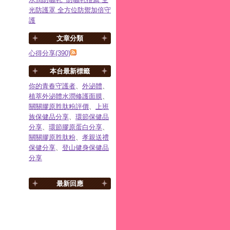
光防護罩 全方位防禦加倍守
護
文章分類
心得分享(390)
本台最新標籤
你的青春守護者
、
外泌體
、
植萃外泌體水潤修護面膜
、
關關膠原胜肽粉評價
、
上班
族保健品分享
、
環節保健品
分享
、
環節膠原蛋白分享
、
關關膠原胜肽粉
、
孝親送禮
保健分享
、
登山健身保健品
分享
最新回應