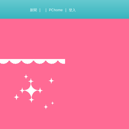
|
|
|
新聞
PChome
登入