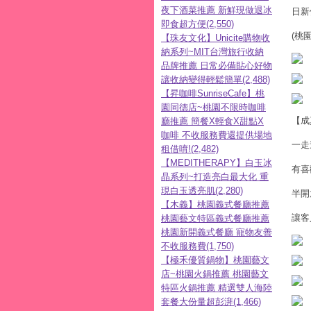
夜下酒菜推薦 新鮮現做退冰
日新
即食超方便(2,550)
(桃
【珠友文化】Unicite購物收
納系列~MIT台灣旅行收納
品牌推薦 日常必備貼心好物
讓收納變得輕鬆簡單(2,488)
【昇咖啡SunriseCafe】桃
園同德店~桃園不限時咖啡
【成
廳推薦 簡餐X輕食X甜點X
咖啡 不收服務費還提供場地
一走
租借唷!(2,482)
【MEDITHERAPY】白玉冰
有喜
晶系列~打造亮白最大化 重
現白玉透亮肌(2,280)
半開
【木義】桃園義式餐廳推薦
讓客
桃園藝文特區義式餐廳推薦
桃園新開義式餐廳 寵物友善
不收服務費(1,750)
【極禾優質鍋物】桃園藝文
店~桃園火鍋推薦 桃園藝文
特區火鍋推薦 精選雙人海陸
套餐大份量超彭湃(1,466)