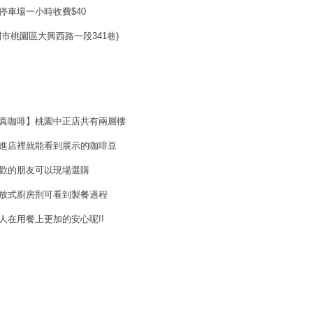
停車場一小時收費$40
園市桃園區大興西路一段341巷)
真咖啡】桃園中正店共有兩層樓
進店裡就能看到展示的咖啡豆
歡的朋友可以現場選購
放式廚房則可看到製餐過程
人在用餐上更加的安心呢!!