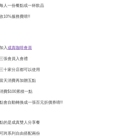
每人一份餐點或一杯飲品
收10%服務費唷!!
加入
成真咖啡會員
三張會員入會禮
三十家分店都可以使用
當天消費再加贈五點
消費$100累積一點
點會自動轉換成一張百元折價券唷!!
點的是成真雙人分享餐
可跨系列自由搭配兩份