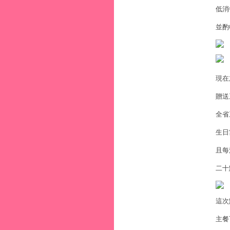
低消
並酌
現在
贈送
全省
生日
且每
二十
這次
主餐