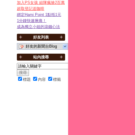
加入PS女孩 組隊瘋搶2百萬
超取登記送咖啡
綁定Hami Point 1點抵1元
1分鐘快速揪痛！
成為獨立小姐的滾錢心法
好友列表
好友的新聞台Blog
站內搜尋
標題
內容
標籤