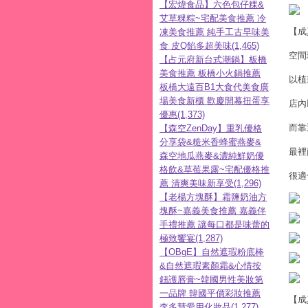
【宏煒食品】六色包仔粿&
艾草粿粽~宅配美食推薦 冷
【成
凍美食推薦 純手工古早味美
食 皮Q餡多超美味(1,465)
空間
【占元府新台式潮鍋】板橋
美食推薦 板橋小火鍋推薦
以植
板橋大遠百B1大食代美食廣
場美食新櫃 歡慶開幕扭蛋享
店內
優惠(1,373)
而靠
【森空ZenDay】重乳優格
分享袋&糙米香蜂蜜燕麥&
最裡
森空地瓜燕麥&濃純鮮奶優
格飲&草莓果露~宅配優格推
很適
薦 清爽美味新享受(1,296)
【老楊方塊酥】霜鹽奶油方
塊酥~嘉義美食推薦 嘉義伴
手禮推薦 讓每口都是味蕾的
極致饗宴(1,287)
【OBgE】自然遮瑕粉底棒
&自然遮瑕素顏霜&心情按
鈕護唇膏~韓國男性美妝第
一品牌 韓國平價彩妝推薦
【成
李多慧愛用化妝品(1,277)