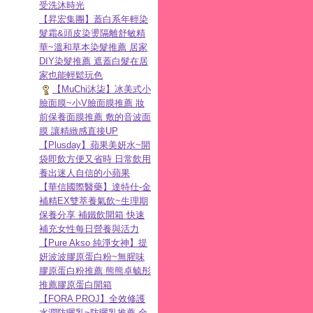
受洗沐時光
【昇宏集團】蓋白系年輕染
髮霜&頭皮染燙隔離舒敏精
華~溫和草本染髮推薦 居家
DIY染髮推薦 遮蓋白髮在居
家也能輕鬆玩色
【MuChi沐柒】冰美式小
臉面膜~小V臉面膜推薦 妝
前保養面膜推薦 敷的音波面
膜 讓精緻感直接UP
【Plusday】蘋果美妍水~開
袋即飲方便又省時 日常飲用
養出迷人自信的小蘋果
【華信國際醫藥】達特仕-金
補精EX雙萃養氣飲~生理期
保養分享 補鐵飲開箱 快速
補充女性每日營養與活力
【Pure Akso 純淨女神】提
妍波波膠原蛋白粉~無腥味
膠原蛋白粉推薦 熊熊卓毓彤
推薦膠原蛋白開箱
【FORA PROJ】全效修護
水潤防曬乳~防曬乳推薦 全