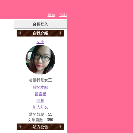
首頁
活動
自我介紹
女王
哈摟我是女王
關於本站
留言板
地圖
加入好友
愛的鼓勵：
55
文章篇數：
390
站方公告