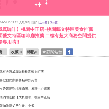
-04-30 13:27:22| 人氣397| 回應0 |
上一篇
|
下一篇
成真咖啡】桃園中正店~桃園藝文特區美食推薦
園藝文特區咖啡廳推薦 二樓有超大商務空間提供
場專用唷!!
薦
收藏
轉貼
訂閱站台
0
0
0
就有去過成真咖啡桃園藝文町店
喜歡他們家的餐點和舒芙蕾
次帶媽媽到桃園總圖、展演中心逛逛
預約附近的【成真咖啡】桃園中正店
型咖啡廳從早午餐、中餐、