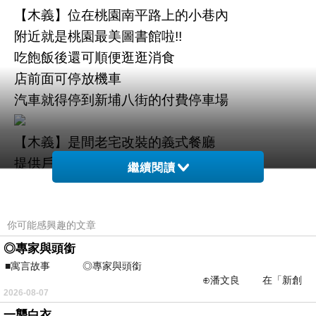
【木義】位在桃園南平路上的小巷內
附近就是桃園最美圖書館啦!!
吃飽飯後還可順便逛逛消食
店前面可停放機車
汽車就得停到新埔八街的付費停車場
【木義】是間老宅改裝的義式餐廳
提供戶外及室內的用餐空間
繼續閱讀
光是這個室外區就特別有氛圍感
復古花磚地板搭配綠意植栽妝點
你可能感興趣的文章
在此吃飯也是一種超值享受耶!!
◎專家與頭銜
■寓言故事 ◎專家與頭銜
⊕潘文良 在「新創
2026-08-07
之谷」裡——
一襲白衣