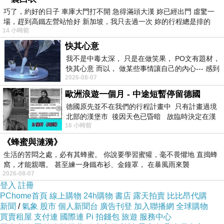
巧了，約好的日子 車庫大門打不開 急得滿頭大漢 妳已經出門 虛驚一
場，趕到高鐵左營站恰好 新加坡，我只去過一次 妳的行程總是排的
14 小時前
快其心意
我不是中毒太深， 只是在做笑果， PO文有題材，
快其心意 而以， 做某些事情讓自己的內心--- 感到
2026-08-07
愉快。
歐洲浪遊一個月 - 中途短暫停留德國
德國原先並不在我們的行程計畫中 只有計畫過境
北部的漢堡市 後因天色已昏暗 故臨時決定在漢
16 小時前
堡市吃晚餐和過夜
《蜂蜜與漣漪》
生活的苦悶之處，必有其蜂蜜。 你說要學習蜜獾，毫不畏懼地 直搗蜂
窩，才能親嚐。 甚至練一身鐵布衫、金鐘罩， 在暴風雨來襲
2026-08-07
登入
註冊
PChome首頁
線上購物
24h購物
書店
露天拍賣
比比昂代購
新聞
/
氣象
股市
個人新聞台
廣告刊登
加入聯播網
全球購物
買賣租屋
支付連
國際連
Pi 拍錢包
旅遊
服務中心