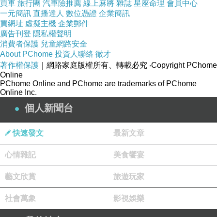
買車
旅行團
汽車險推薦
線上麻將
雜誌
星座命理
會員中心
一元簡訊
直播達人
數位憑證
企業簡訊
買網址
虛擬主機
企業郵件
廣告刊登
隱私權聲明
消費者保護
兒童網路安全
About PChome
投資人聯絡
徵才
著作權保護
｜網路家庭版權所有、轉載必究
‧Copyright PChome
Online
PChome Online and PChome are trademarks of PChome
Online Inc.
個人新聞台
快速發文
最新文章
心情雜記
美食饗宴
【木義】空間環境還蠻大的
白色牆面的斑駁感更有意境
藝文欣賞
旅遊玩家
結合暈黃燈光灑下溫暖舒適
社會萬象
影視娛樂
店內以雙人桌與四人桌為主
還有一長桌適合多人聚餐唷!!