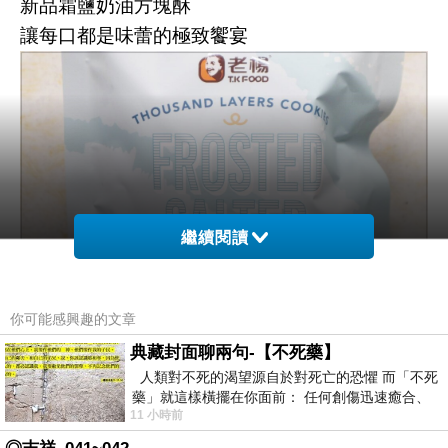
新品霜鹽奶油方塊酥
讓每口都是味蕾的極致饗宴
繼續閱讀
你可能感興趣的文章
【老楊方塊酥】成立於1979年
典藏封面聊兩句-【不死藥】
為臺灣嘉義第一伴手禮品牌
人類對不死的渴望源自於對死亡的恐懼 而「不死
藥」就這樣橫擺在你面前： 任何創傷迅速癒合、
堅持傳統美食文化傳承
11 小時前
停止衰老、痛覺消失…堪
嚴選原料並持續創新開發