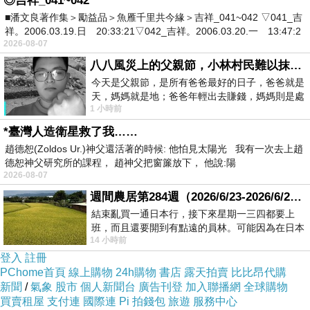
◎吉祥_041~042
從嘉義出發
■潘文良著作集＞勵益品＞魚雁千里共今緣＞吉祥_041~042 ▽041_吉
祥。2006.03.19.日 20:33:21▽042_吉祥。2006.03.20.一 13:47:2
將香酥脆的餅藝文化發展國際
2026-08-07
八八風災上的父親節，小林村民難以抹滅的痛
今天是父親節，是所有爸爸最好的日子，爸爸就是
天，媽媽就是地；爸爸年輕出去賺錢，媽媽則是處
1 小時前
理家務，職業不分高低貴賤，只有人品才
*臺灣人造衛星救了我……
趙德恕(Zoldos Ur.)神父還活著的時候: 他怕見太陽光 我有一次去上趙
德恕神父研究所的課程， 趙神父把窗簾放下， 他說:陽
2026-08-07
週間農居第284週（2026/6/23-2026/6/24) 夏至 金黃稻浪洋溢豐收喜悅
結束亂買一通日本行，接下來星期一三四都要上
班，而且還要開到有點遠的員林。可能因為在日本
14 小時前
花不少錢，星期一出門上班時，心裡沒有一
【老楊方塊酥】霜鹽奶油方塊酥
登入
註冊
淡藍色包裝設計簡約有質感
PChome首頁
線上購物
24h購物
書店
露天拍賣
比比昂代購
新聞
/
氣象
股市
個人新聞台
廣告刊登
加入聯播網
全球購物
結合圖樣點綴更顯得繽紛呢!!
買賣租屋
支付連
國際連
Pi 拍錢包
旅遊
服務中心