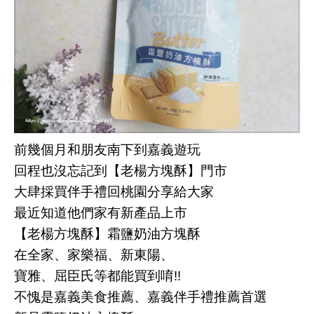
前幾個月和朋友南下到嘉義遊玩
回程也沒忘記到【老楊方塊酥】門市
大肆採買伴手禮回桃園分享給大家
最近知道他們家有新產品上市
【老楊方塊酥】霜鹽奶油方塊酥
在全家、家樂福、新東陽、
寶雅、屈臣氏等都能買到唷!!
不愧是嘉義美食推薦、嘉義伴手禮推薦首選