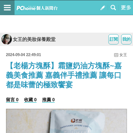
女王的美妝保養殿堂
訂閱
我的
2024-09-04 22:49:01
女王
【老楊方塊酥】霜鹽奶油方塊酥~嘉
義美食推薦 嘉義伴手禮推薦 讓每口
都是味蕾的極致饗宴
留言 0
收藏 0
推薦 0