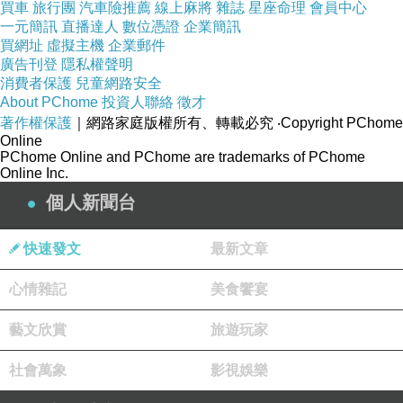
買車
旅行團
汽車險推薦
線上麻將
雜誌
星座命理
會員中心
一元簡訊
直播達人
數位憑證
企業簡訊
買網址
虛擬主機
企業郵件
廣告刊登
隱私權聲明
消費者保護
兒童網路安全
About PChome
投資人聯絡
徵才
著作權保護
｜網路家庭版權所有、轉載必究
‧Copyright PChome
Online
PChome Online and PChome are trademarks of PChome
Online Inc.
個人新聞台
快速發文
最新文章
外袋上清楚標示方塊酥的商品資訊
成分與注意事項等都描述很詳細
心情雜記
美食饗宴
須放置陰涼乾燥處保存
藝文欣賞
旅遊玩家
避免陽光照射而變質唷!!
保存期限是十個月左右
社會萬象
影視娛樂