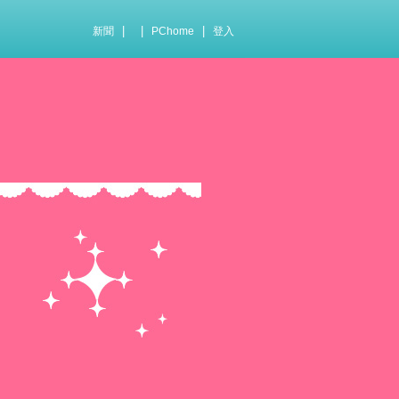
|
|
|
新聞
PChome
登入