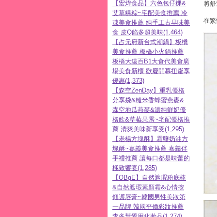
【宏煒食品】六色包仔粿&
將舒
艾草粿粽~宅配美食推薦 冷
在繁
凍美食推薦 純手工古早味美
食 皮Q餡多超美味(1,464)
【占元府新台式潮鍋】板橋
美食推薦 板橋小火鍋推薦
板橋大遠百B1大食代美食廣
場美食新櫃 歡慶開幕扭蛋享
優惠(1,373)
【森空ZenDay】重乳優格
分享袋&糙米香蜂蜜燕麥&
森空地瓜燕麥&濃純鮮奶優
格飲&草莓果露~宅配優格推
薦 清爽美味新享受(1,295)
【老楊方塊酥】霜鹽奶油方
塊酥~嘉義美食推薦 嘉義伴
手禮推薦 讓每口都是味蕾的
極致饗宴(1,285)
【OBgE】自然遮瑕粉底棒
&自然遮瑕素顏霜&心情按
鈕護唇膏~韓國男性美妝第
一品牌 韓國平價彩妝推薦
李多慧愛用化妝品(1,274)