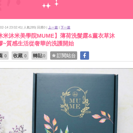
-02-14 23:02:41| 人氣285| 回應0 |
上一篇
|
下一篇
沐米沐米美學院MUME】薄荷洗髮露&薰衣草沐
膠~質感生活從奢華的洗護開始
薦
收藏
轉貼
訂閱站台
0
0
0