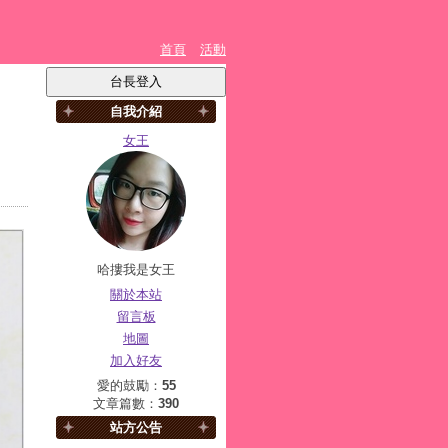
首頁
活動
自我介紹
女王
哈摟我是女王
關於本站
留言板
地圖
加入好友
愛的鼓勵：
55
文章篇數：
390
站方公告