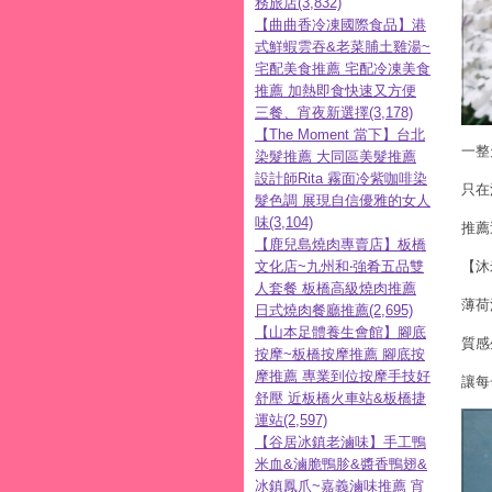
務旅店(3,832)
【曲曲香冷凍國際食品】港
式鮮蝦雲吞&老菜脯土雞湯~
宅配美食推薦 宅配冷凍美食
推薦 加熱即食快速又方便
三餐、宵夜新選擇(3,178)
【The Moment 當下】台北
一整
染髮推薦 大同區美髮推薦
設計師Rita 霧面冷紫咖啡染
只在
髮色調 展現自信優雅的女人
味(3,104)
推薦
【鹿兒島燒肉專賣店】板橋
文化店~九州和‧強肴五品雙
【沐
人套餐 板橋高級燒肉推薦
薄荷
日式燒肉餐廳推薦(2,695)
【山本足體養生會館】腳底
質感
按摩~板橋按摩推薦 腳底按
摩推薦 專業到位按摩手技好
讓每
舒壓 近板橋火車站&板橋捷
運站(2,597)
【谷居冰鎮老滷味】手工鴨
米血&滷脆鴨胗&醬香鴨翅&
冰鎮鳳爪~嘉義滷味推薦 宵