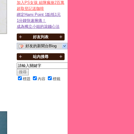
加入PS女孩 組隊瘋搶2百萬
超取登記送咖啡
綁定Hami Point 1點抵1元
1分鐘快速揪痛！
成為獨立小姐的滾錢心法
好友列表
好友的新聞台Blog
站內搜尋
標題
內容
標籤