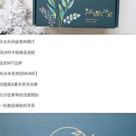
天在外的疲憊和髒汙
洗沐時才能徹底放鬆
這款MIT品牌
米沐米美學院MUME】
洗髮露&薰衣草沐浴膠
生活從奢華的洗護開始
一刻都是極致的享受