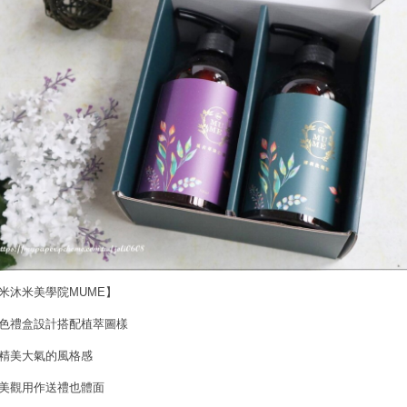
米沐米美學院MUME】
色禮盒設計搭配植萃圖樣
精美大氣的風格感
美觀用作送禮也體面