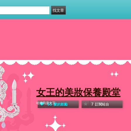
女王的美妝保養殿堂
哈摟我是女王
55
7
愛的鼓勵
訂閱站台