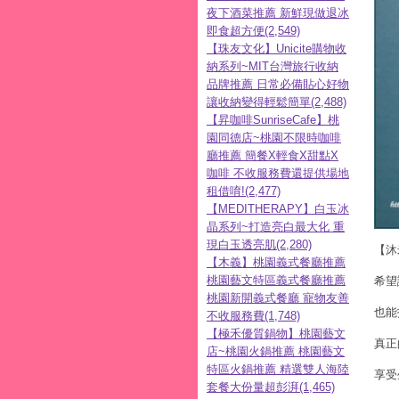
夜下酒菜推薦 新鮮現做退冰
即食超方便(2,549)
【珠友文化】Unicite購物收
納系列~MIT台灣旅行收納
品牌推薦 日常必備貼心好物
讓收納變得輕鬆簡單(2,488)
【昇咖啡SunriseCafe】桃
園同德店~桃園不限時咖啡
廳推薦 簡餐X輕食X甜點X
咖啡 不收服務費還提供場地
租借唷!(2,477)
【MEDITHERAPY】白玉冰
晶系列~打造亮白最大化 重
現白玉透亮肌(2,280)
【沐
【木義】桃園義式餐廳推薦
桃園藝文特區義式餐廳推薦
希望
桃園新開義式餐廳 寵物友善
也能
不收服務費(1,748)
【極禾優質鍋物】桃園藝文
真正
店~桃園火鍋推薦 桃園藝文
特區火鍋推薦 精選雙人海陸
享受
套餐大份量超彭湃(1,465)