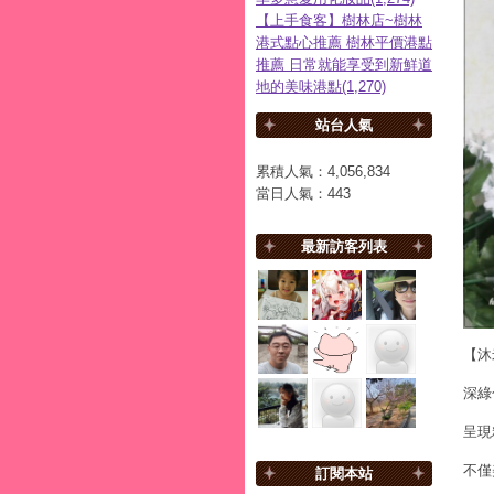
【上手食客】樹林店~樹林
港式點心推薦 樹林平價港點
推薦 日常就能享受到新鮮道
地的美味港點(1,270)
站台人氣
累積人氣：
4,056,834
當日人氣：
443
最新訪客列表
【沐
深綠
呈現
不僅
訂閱本站