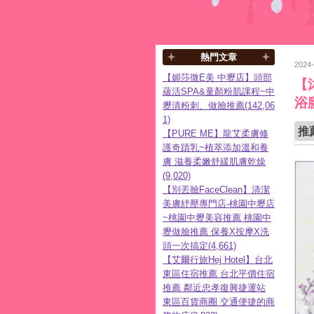
熱門文章
2024
【媚莎微E美 中壢店】頭部
【
蘊活SPA&童顏粉肌課程~中
浴
壢清粉刺、做臉推薦(142,06
1)
推
【PURE ME】龍艾柔膚修
護奇蹟乳~植萃添加溫和養
膚 滋養柔嫩舒緩肌膚乾燥
(9,020)
【別丟臉FaceClean】清潔
美膚紓壓專門店-桃園中壢店
~桃園中壢美容推薦 桃園中
壢做臉推薦 保養X按摩X洗
頭一次搞定(4,661)
【艾爾行旅Hej Hotel】台北
東區住宿推薦 台北平價住宿
推薦 鄰近忠孝復興捷運站
東區百貨商圈 交通便捷的商