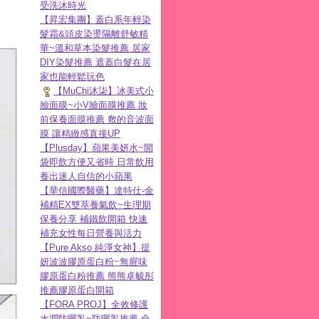
受洗沐時光
【昇宏集團】蓋白系年輕染
髮霜&頭皮染燙隔離舒敏精
華~溫和草本染髮推薦 居家
DIY染髮推薦 遮蓋白髮在居
家也能輕鬆玩色
【MuChi沐柒】冰美式小
臉面膜~小V臉面膜推薦 妝
前保養面膜推薦 敷的音波面
膜 讓精緻感直接UP
【Plusday】蘋果美妍水~開
袋即飲方便又省時 日常飲用
養出迷人自信的小蘋果
【華信國際醫藥】達特仕-金
補精EX雙萃養氣飲~生理期
保養分享 補鐵飲開箱 快速
補充女性每日營養與活力
【Pure Akso 純淨女神】提
妍波波膠原蛋白粉~無腥味
膠原蛋白粉推薦 熊熊卓毓彤
推薦膠原蛋白開箱
【FORA PROJ】全效修護
水潤防曬乳~防曬乳推薦 全