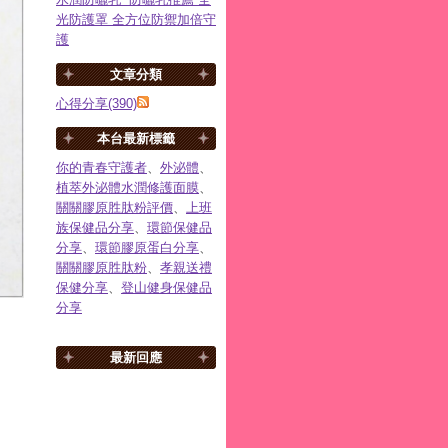
光防護罩 全方位防禦加倍守
護
文章分類
心得分享(390)
本台最新標籤
你的青春守護者
、
外泌體
、
植萃外泌體水潤修護面膜
、
關關膠原胜肽粉評價
、
上班
族保健品分享
、
環節保健品
分享
、
環節膠原蛋白分享
、
關關膠原胜肽粉
、
孝親送禮
保健分享
、
登山健身保健品
分享
最新回應