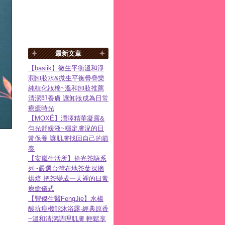
最新文章
【basiik】微生平衡溫和淨
潤卸妝水&微生平衡疊疊樂
純植化妝棉~溫和卸妝推薦
清潔即養膚 讓卸妝成為日常
療癒時光
【MOXÉ】潤澤精華凝露&
勻光舒緩液~穩定膚況的日
常保養 讓肌膚找回自己的節
奏
【安嵐生活所】拾光茶語系
列~嚴選台灣在地茶葉採摘
烘焙 把茶變成一天裡的日常
療癒儀式
【豐傑生醫FengJie】水楊
酸抗痘機能沐浴露-經典原香
~溫和清潔調理肌膚 輕鬆享