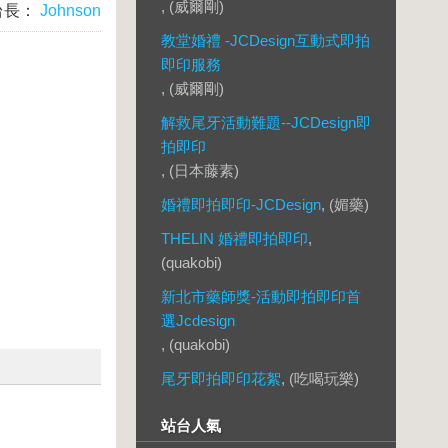
, (威爾剛)
台長：
Johnson
教堂婚禮 -JCDesign互動式即拍
即印服務
, (威爾剛)
解救尾牙活動難題--JCDesign即
拍即印
, (日本藤素)
婚禮即拍即印-JCDesign
, (媚藥)
THELIN 婚禮即拍即印
,
(quakobi)
新北市藥師獎-活動即拍即印首
選Jcdesign
, (quakobi)
尾牙即拍即印花絮
, (吃喝玩樂)
站台人氣