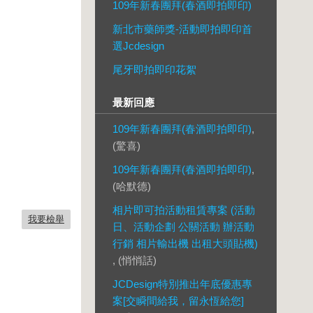
109年新春團拜(春酒即拍即印)
新北市藥師獎-活動即拍即印首
選Jcdesign
尾牙即拍即印花絮
最新回應
109年新春團拜(春酒即拍即印)
,
(驚喜)
109年新春團拜(春酒即拍即印)
,
(哈默德)
相片即可拍活動租賃專案 (活動
我要檢舉
日、活動企劃 公關活動 辦活動
行銷 相片輸出機 出租大頭貼機)
, (悄悄話)
JCDesign特別推出年底優惠專
案[交瞬間給我，留永恆給您]