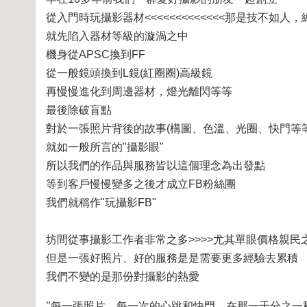
從入門時玩攝影器材<<<<<<<<<<<<<那是技不如
就先陷入器材等級的漩渦之中
機身從APSC換到FF
從一般鏡頭換到L鏡(紅圈圈)高級鏡
再慢慢進化到周邊器材，燈光離閃等等
最後除破盲點
對於一張照片背後的故事(構圖、色溫、光圈、快門等
就如一般所言的"攝影眼"
所以我們的作品與服務皆以這個理念為出發點
等到客戶慢慢變多之後才成立FB粉絲團
我們就稱作"玩攝影FB"
坊間從事攝影工作者非常之多>>>>尤其單眼價格親民
但是一張好照片、好的服務是是需要更多經驗去累積
我們不變的是那份對攝影的熱愛
"每一張照片、每一次的心跳和快門，在那一千分之一