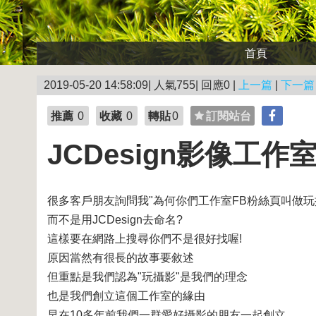
首頁
2019-05-20 14:58:09| 人氣755| 回應0 |
上一篇
|
下一篇
推薦
0
收藏
0
轉貼
0
訂閱站台
JCDesign影像工作
很多客戶朋友詢問我"為何你們工作室FB粉絲頁叫做玩
而不是用JCDesign去命名?
這樣要在網路上搜尋你們不是很好找喔!
原因當然有很長的故事要敘述
但重點是我們認為"玩攝影"是我們的理念
也是我們創立這個工作室的緣由
早在10多年前我們一群愛好攝影的朋友一起創立