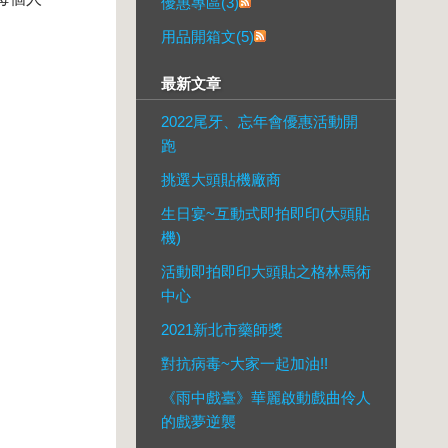
優惠專區(3)
用品開箱文(5)
最新文章
2022尾牙、忘年會優惠活動開
跑
挑選大頭貼機廠商
生日宴~互動式即拍即印(大頭貼
機)
活動即拍即印大頭貼之格林馬術
中心
2021新北市藥師獎
對抗病毒~大家一起加油!!
《雨中戲臺》華麗啟動戲曲伶人
的戲夢逆襲