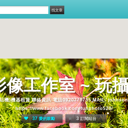
n 影像工作室 ~ 
 聯絡資訊:電話0920770735 MAIL: johnson620129@
https://www.facebook.com/funphoto520/
37
3
愛的鼓勵
訂閱站台