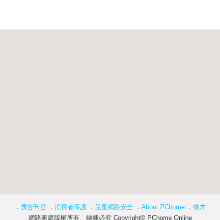
．
廣告刊登
．
消費者保護
．
兒童網路安全
．
About PChome
．
徵才
網路家庭版權所有、轉載必究 Copyright© PChome Online