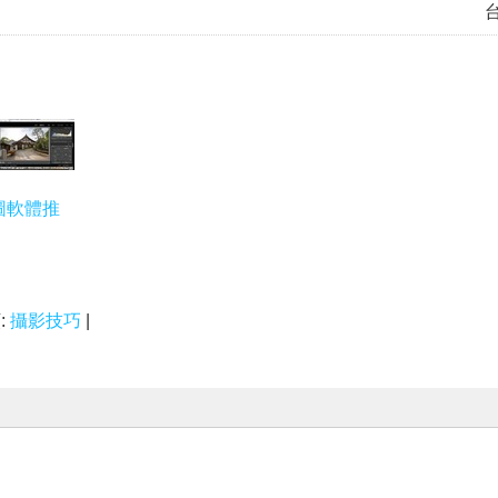
圖軟體推
:
攝影技巧
|