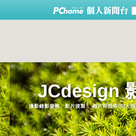
JCdesig
攝影錄影服務、影片後製 、相片即拍即印(大頭貼機)機器租賃