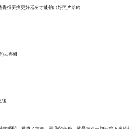
人，總覺得要換更好器材才能拍出好照片哈哈
等)去專研
之後
秒的瞬間，構成了故事。而我的任務，就是把這一切記錄下來給