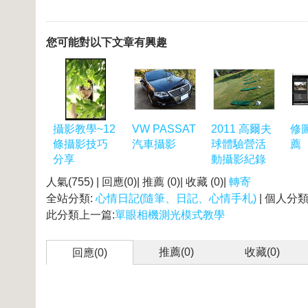
您可能對以下文章有興趣
攝影教學~12
VW PASSAT
2011 高爾夫
修
條攝影技巧
汽車攝影
球體驗營活
薦
分享
動攝影紀錄
人氣(755) | 回應(0)| 推薦 (
0
)| 收藏 (
0
)|
轉寄
全站分類:
心情日記(隨筆、日記、心情手札)
| 個人分類
此分類上一篇:
單眼相機測光模式教學
推薦(
0
)
收藏(
0
)
回應(0)