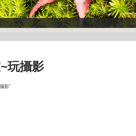
室~玩攝影
攝影"