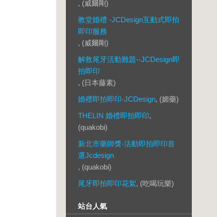
, (威爾剛)
教堂婚禮 -JCDesign互動式即拍
即印服務
, (威爾剛)
解救尾牙活動難題--JCDesign即
拍即印
, (日本藤素)
婚禮即拍即印-JCDesign
, (媚藥)
THELIN 婚禮即拍即印
,
(quakobi)
新北市藥師獎-活動即拍即印首
選Jcdesign
, (quakobi)
尾牙即拍即印花絮
, (吃喝玩樂)
站台人氣