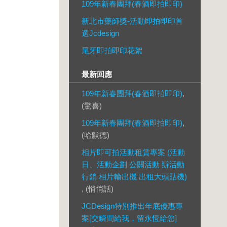
109年新春團拜(春酒即拍即印)
新北市藥師獎-活動即拍即印首
選Jcdesign
尾牙即拍即印花絮
最新回應
109年新春團拜(春酒即拍即印)
,
(驚喜)
109年新春團拜(春酒即拍即印)
,
(哈默德)
相片即可拍活動租賃專案 (活動
日、活動企劃 公關活動 辦活動
行銷 相片輸出機 出租大頭貼機)
, (悄悄話)
JCDesign特別推出年底優惠專
案[交瞬間給我，留永恆給您]