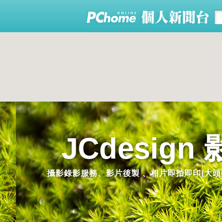
JCdesig
攝影錄影服務、影片後製 、相片即拍即印(大頭貼機)機器租賃