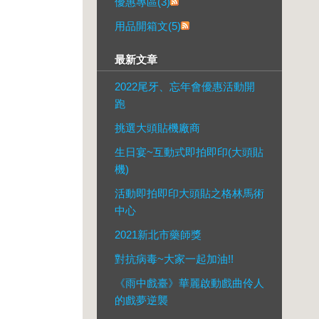
優惠專區(3)
用品開箱文(5)
最新文章
2022尾牙、忘年會優惠活動開
跑
挑選大頭貼機廠商
生日宴~互動式即拍即印(大頭貼
機)
活動即拍即印大頭貼之格林馬術
中心
2021新北市藥師獎
對抗病毒~大家一起加油!!
《雨中戲臺》華麗啟動戲曲伶人
的戲夢逆襲