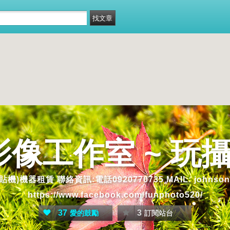
n 影像工作室 ~ 
 聯絡資訊:電話0920770735 MAIL: johnson620129@
https://www.facebook.com/funphoto520/
37
3
愛的鼓勵
訂閱站台