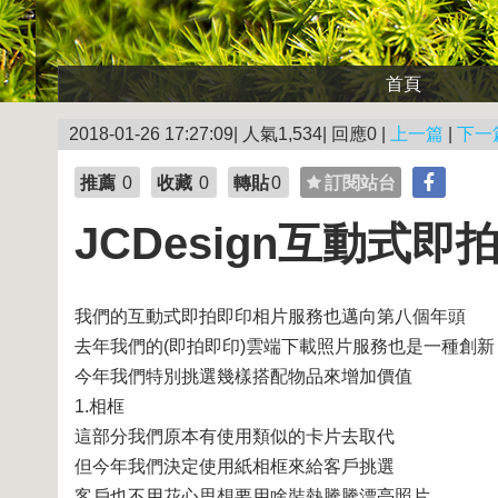
首頁
2018-01-26 17:27:09| 人氣1,534| 回應0 |
上一篇
|
下一
推薦
0
收藏
0
轉貼
0
訂閱站台
JCDesign互動式
我們的互動式即拍即印相片服務也邁向第八個年頭
去年我們的(即拍即印)雲端下載照片服務也是一種創新
今年我們特別挑選幾樣搭配物品來增加價值
1.相框
這部分我們原本有使用類似的卡片去取代
但今年我們決定使用紙相框來給客戶挑選
客戶也不用花心思想要用啥裝熱騰騰漂亮照片