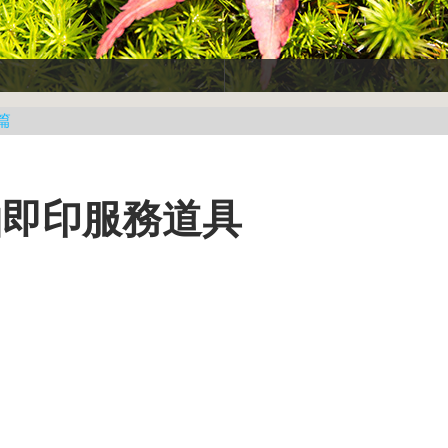
篇
即拍即印服務道具