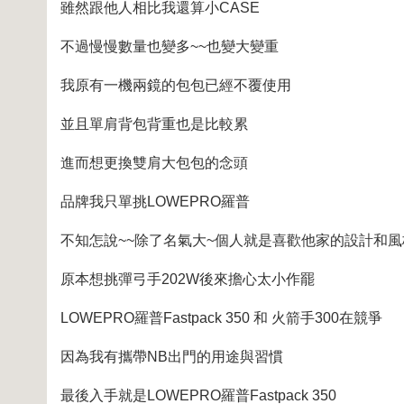
雖然跟他人相比我還算小CASE
不過慢慢數量也變多~~也變大變重
我原有一機兩鏡的包包已經不覆使用
並且單肩背包背重也是比較累
進而想更換雙肩大包包的念頭
品牌我只單挑LOWEPRO羅普
不知怎說~~除了名氣大~個人就是喜歡他家的設計和風
原本想挑彈弓手202W後來擔心太小作罷
LOWEPRO羅普Fastpack 350 和 火箭手300在競爭
因為我有攜帶NB出門的用途與習慣
最後入手就是LOWEPRO羅普Fastpack 350