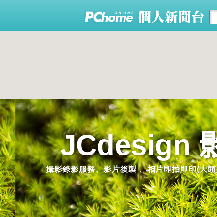
JCdesig
攝影錄影服務、影片後製 、相片即拍即印(大頭貼機)機器租賃