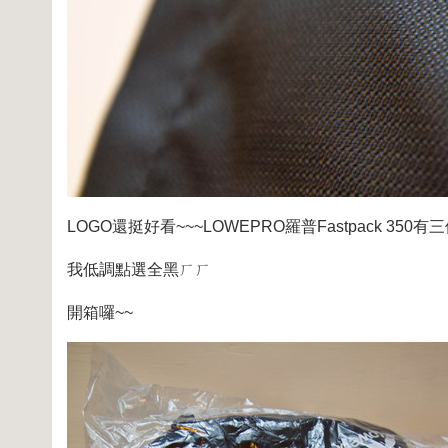
LOGO還挺好看~~~LOWEPRO羅普Fastpack 35
我低調點選全黑ㄏㄏ
開箱囉~~