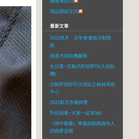
優惠專區(3)
用品開箱文(5)
最新文章
2022尾牙、忘年會優惠活動開
跑
挑選大頭貼機廠商
生日宴~互動式即拍即印(大頭貼
機)
活動即拍即印大頭貼之格林馬術
中心
2021新北市藥師獎
對抗病毒~大家一起加油!!
《雨中戲臺》華麗啟動戲曲伶人
的戲夢逆襲