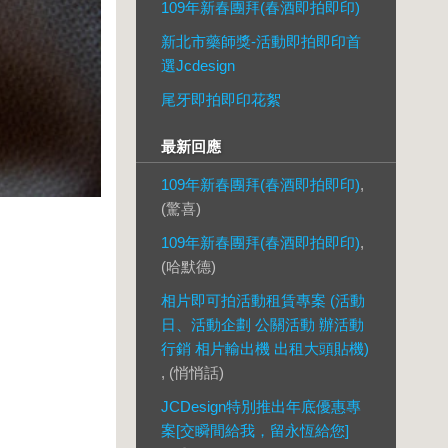
109年新春團拜(春酒即拍即印)
新北市藥師獎-活動即拍即印首
選Jcdesign
尾牙即拍即印花絮
最新回應
109年新春團拜(春酒即拍即印)
,
(驚喜)
109年新春團拜(春酒即拍即印)
,
(哈默德)
相片即可拍活動租賃專案 (活動
日、活動企劃 公關活動 辦活動
行銷 相片輸出機 出租大頭貼機)
, (悄悄話)
JCDesign特別推出年底優惠專
案[交瞬間給我，留永恆給您]