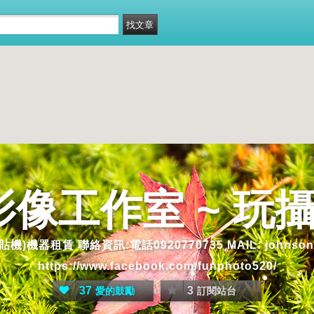
n 影像工作室 ~ 
 聯絡資訊:電話0920770735 MAIL: johnson620129@
https://www.facebook.com/funphoto520/
37
3
愛的鼓勵
訂閱站台