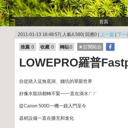
首頁
2011-01-13 16:48:57| 人氣4,580| 回應0 |
上一篇
|
下一
推薦
0
收藏
0
轉貼
0
訂閱站台
LOWEPRO羅普Fast
自從踏入這無底洞、錢坑的單眼世界
好像水龍頭都轉不緊~~一直在滴水ㄏㄏ
從Canon 500D一機一鏡入門至今
器材設備一直在擴充和進化