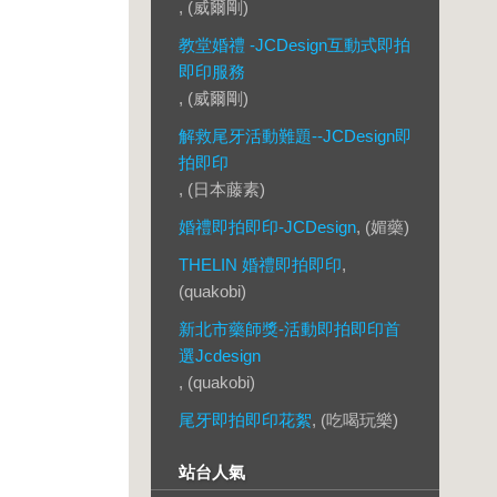
, (威爾剛)
教堂婚禮 -JCDesign互動式即拍
即印服務
, (威爾剛)
解救尾牙活動難題--JCDesign即
拍即印
, (日本藤素)
婚禮即拍即印-JCDesign
, (媚藥)
THELIN 婚禮即拍即印
,
(quakobi)
新北市藥師獎-活動即拍即印首
選Jcdesign
, (quakobi)
尾牙即拍即印花絮
, (吃喝玩樂)
站台人氣