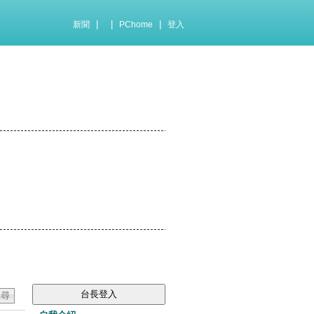
|
|
|
新聞
PChome
登入