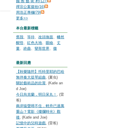
國 際 藝 術 村(127)
禪宗公案掇拾(16)
周浩正專欄(79)
更多
>>
本台最新標籤
舊我
、
等待
、
改頭換面
、
幡然
醒悟
、
紅色大地
、
眼瞼
、
丈
量
、
終曲
、
變形世界
、
徼
最新回應
【聆樂隨想】托特里耶的巴哈
無伴奏大提琴組曲
, (夏虫)
關於藝術品的欣賞
, (Katle an
d Joe)
今日烏克蘭，明日呆丸！
, (雷
爸)
兩岸猿聲啼不住，輕舟已過萬
重山？電影《燦爛時光》觀
後
, (Katle and Joe)
記憶中的兒時遊戲
, (雷爸)