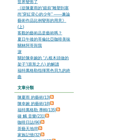
世界變形了
《從陳夏雨的“鏡前”雕塑到塞
尚“穿紅背心的少年” ——兼論
藝術作品比例變形的用意》
(上)
客觀的藝術品是藝術嗎？
夏日午後的哥倫比亞咖啡美味
關林阿哥與我
淚
關於陳幸婉的 “八根木頭做的
架子”(原形之八) 的解讀
福特萬格勒指揮黑色貝九的終
曲
文章分類
陳夏雨 的藝術(13)
陳幸婉 的藝術(18)
福特萬格勒 專輯(135)
碰 觸 音樂(231)
咖啡日誌(96)
茶藝天地(8)
家族記憶(32)