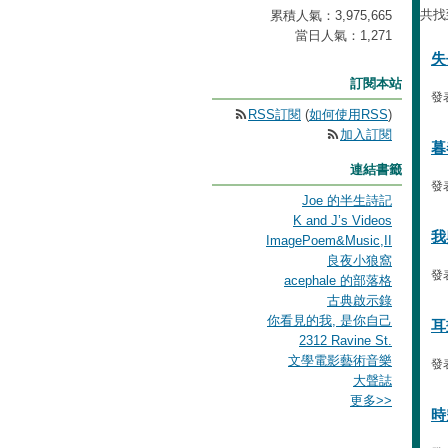
共找
累積人氣：
3,975,665
當日人氣：
1,271
失
訂閱本站
發表
RSS訂閱
(
如何使用RSS
)
加入訂閱
暮
連結書籤
發表
Joe 的半生詩記
K and J’s Videos
我
ImagePoem&Music,II
良夜小狼窩
發表
acephale 的部落格
古典啟示錄
你看見的我, 是你自己
耳
2312 Ravine St.
文學電影藝術音樂
發表
大聲誌
更多
>>
時