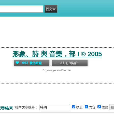
形象、詩 與 音樂，部 I ® 2005
993
31
愛的鼓勵
訂閱站台
Expose yourself to Life.
站內文章搜尋：
標題
內容
標籤
搜尋結果