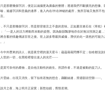
詩只是那麼幾個字詞，便足以涵攝更為廣淼的整體；透過我們不斷擴充的想像、
轉喻，逾越字詞和意義的邊界，進入內在/外在神秘的處所，無所言喻又無所不包
不言。
詩，不只是那幾個字詞，而是那背後言之不盡的意味。正如夏目漱石在《草枕》
的：「‧‧‧‧是人的活力將動而未動的姿態。因為餘韻飄渺地存在於無法預測之處，
以將含蓄的情趣傳諸百世之後。世上諸多尊嚴與威儀，潛伏於此一湛然的可能力
中。」
。
古今中外歷來的詩人，就是夜空裡的漫天星斗：蘊藴藉藉閃爍不定；似啥都沒說
盡人世的一切，在黑暗裡發出迷人的光芒⋯⋯
詩是莫可奈何的產物，是自他主動性的創生。所謂作者，不過是被動的捉刀人。
那片雲絲，出現又消失，留下似有若無的想念，藕斷絲連，滑過額頭空隙⋯⋯。
聽說月之夜，海上明月正寂寞；新愁似鏡，舊恨若潮。