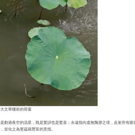
輔大文華樓前的荷葉
詩是劃過夜空的流星，既是驚訝也是驚喜；永遠指向虛無飄渺之境，反射所有眼
實，並化之為更藴藉豐富的意指。