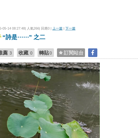
6-05-14 08:27:48| 人氣266| 回應0 |
上一篇
|
下一篇
“詩是⋯⋯” 之二
推薦
收藏
轉貼
訂閱站台
3
0
0