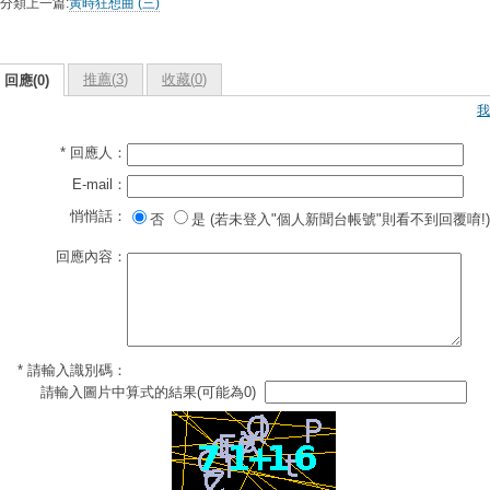
分類上一篇:
寅時狂想曲 (三)
推薦(
3
)
收藏(
0
)
回應(0)
我
* 回應人：
E-mail：
悄悄話：
否
是 (若未登入"個人新聞台帳號"則看不到回覆唷!)
回應內容：
* 請輸入識別碼：
請輸入圖片中算式的結果(可能為0)