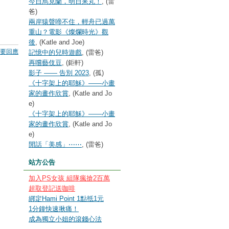
今日烏克蘭，明日呆丸！
, (雷
爸)
兩岸猿聲啼不住，輕舟已過萬
重山？電影《燦爛時光》觀
後
, (Katle and Joe)
要回應
記憶中的兒時遊戲
, (雷爸)
再嚐藝伎豆
, (鉅軒)
影子 —— 告別 2023
, (孤)
《十字架上的耶穌》——小畫
家的畫作欣賞
, (Katle and Jo
e)
《十字架上的耶穌》——小畫
家的畫作欣賞
, (Katle and Jo
e)
閒話「美感」⋯⋯
, (雷爸)
站方公告
加入PS女孩 組隊瘋搶2百萬
超取登記送咖啡
綁定Hami Point 1點抵1元
1分鐘快速揪痛！
成為獨立小姐的滾錢心法