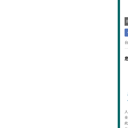
人
全
此