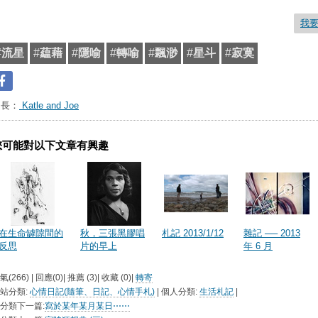
我
#
流星
#
藴藉
#
隱喻
#
轉喻
#
飄渺
#
星斗
#
寂寞
台長：
Katle and Joe
您可能對以下文章有興趣
在生命罅隙間的
秋，三張黑膠唱
札記 2013/1/12
雜記 ── 2013
反思
片的早上
年 6 月
氣(266) | 回應(0)| 推薦 (
3
)| 收藏 (
0
)|
轉寄
站分類:
心情日記(隨筆、日記、心情手札)
| 個人分類:
生活札記
|
分類下一篇:
寫於某年某月某日⋯⋯