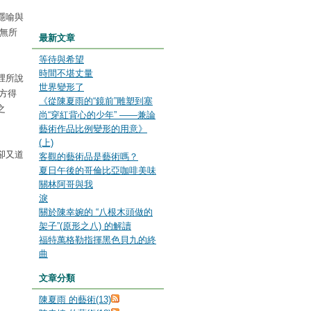
隱喻與
無所
最新文章
等待與希望
時間不堪丈量
裡所說
世界變形了
方得
《從陳夏雨的“鏡前”雕塑到塞
之
尚“穿紅背心的少年” ——兼論
藝術作品比例變形的用意》
(上)
卻又道
客觀的藝術品是藝術嗎？
夏日午後的哥倫比亞咖啡美味
關林阿哥與我
淚
關於陳幸婉的 “八根木頭做的
架子”(原形之八) 的解讀
福特萬格勒指揮黑色貝九的終
曲
文章分類
陳夏雨 的藝術(13)