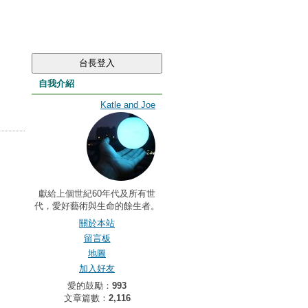
自我介紹
Katle and Joe
獻給上個世紀60年代及所有世
代，愛好藝術與生命的餘生者。
關於本站
留言板
地圖
加入好友
愛的鼓勵：
993
文章篇數：
2,116