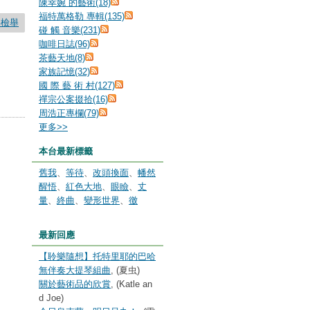
陳幸婉 的藝術(18)
福特萬格勒 專輯(135)
要檢舉
碰 觸 音樂(231)
咖啡日誌(96)
茶藝天地(8)
家族記憶(32)
國 際 藝 術 村(127)
禪宗公案掇拾(16)
周浩正專欄(79)
更多
>>
本台最新標籤
舊我
、
等待
、
改頭換面
、
幡然
醒悟
、
紅色大地
、
眼瞼
、
丈
量
、
終曲
、
變形世界
、
徼
最新回應
【聆樂隨想】托特里耶的巴哈
無伴奏大提琴組曲
, (夏虫)
關於藝術品的欣賞
, (Katle an
d Joe)