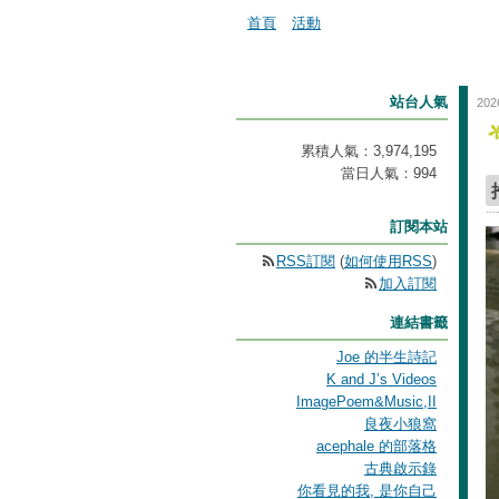
首頁
活動
站台人氣
202
累積人氣：
3,974,195
當日人氣：
994
訂閱本站
RSS訂閱
(
如何使用RSS
)
加入訂閱
連結書籤
Joe 的半生詩記
K and J’s Videos
ImagePoem&Music,II
良夜小狼窩
acephale 的部落格
古典啟示錄
你看見的我, 是你自己