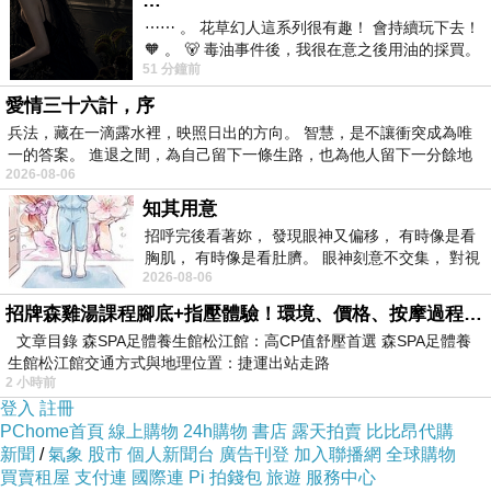
…
照盡人生百態
⋯⋯ 。 花草幻人這系列很有趣！ 會持續玩下去！
🧡 。 🐻 毒油事件後，我很在意之後用油的採買。
51 分鐘前
前天購買了我之前就很愛
詩是內心的歌詠
愛情三十六計，序
吟唱無法言表的情愫
兵法，藏在一滴露水裡，映照日出的方向。 智慧，是不讓衝突成為唯
一的答案。 進退之間，為自己留下一條生路，也為他人留下一分餘地
2026-08-06
詩是最終的告別
知其用意
是時無聲勝有聲
招呼完後看著妳， 發現眼神又偏移， 有時像是看
胸肌， 有時像是看肚臍。 眼神刻意不交集， 對視
2026-08-06
視線不對齊， 讓我很難不
詩是
招牌森雞湯課程腳底+指壓體驗！環境、價格、按摩過程全紀錄，森SPA足體養生館松江館最新價格表
轉眼消匿的雲絲
文章目錄 森SPA足體養生館松江館：高CP值舒壓首選 森SPA足體養
留下藍天一片
生館松江館交通方式與地理位置：捷運出站走路
藴藉風流
2 小時前
登入
註冊
PChome首頁
線上購物
24h購物
書店
露天拍賣
比比昂代購
新聞
/
氣象
股市
個人新聞台
廣告刊登
加入聯播網
全球購物
買賣租屋
支付連
國際連
Pi 拍錢包
旅遊
服務中心