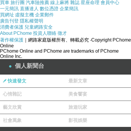
買車
旅行團
汽車險推薦
線上麻將
雜誌
星座命理
會員中心
一元簡訊
直播達人
數位憑證
企業簡訊
買網址
虛擬主機
企業郵件
廣告刊登
隱私權聲明
消費者保護
兒童網路安全
About PChome
投資人聯絡
徵才
著作權保護
｜網路家庭版權所有、轉載必究
‧Copyright PChome
失去的時間和身體
上一篇：
Online
PChome Online and PChome are trademarks of PChome
過輔大文華樓
下一篇：
Online Inc.
個人新聞台
快速發文
最新文章
心情雜記
美食饗宴
藝文欣賞
旅遊玩家
社會萬象
影視娛樂