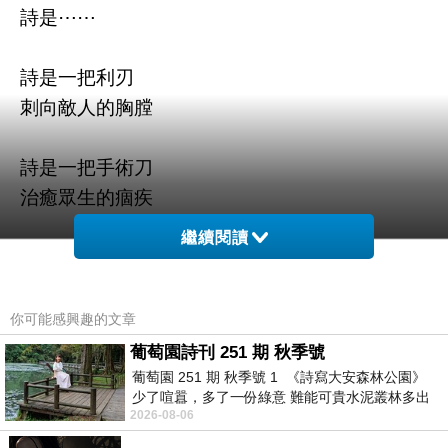
詩是⋯⋯
詩是一把利刃
刺向敵人的胸膛
詩是一把手術刀
治癒眾生的痼疾
繼續閱讀
詩是枝頭的綠葉
落地轉為紅黃
你可能感興趣的文章
詩是拂過大地的流風
葡萄園詩刊 251 期 秋季號
有時劇烈有時柔
葡萄園 251 期 秋季號 1 《詩寫大安森林公園》
少了喧囂，多了一份綠意 難能可貴水泥叢林多出
2026-08-06
一
詩是四時的陽光