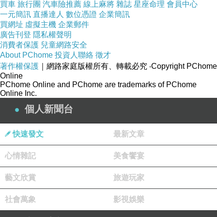
買車
旅行團
汽車險推薦
線上麻將
雜誌
星座命理
會員中心
體蝴蝶結造型髮箍．3色
的原因,是因為比較有保
一元簡訊
直播達人
數位憑證
企業簡訊
買網址
虛擬主機
企業郵件
障,也不會遇到詐騙集團,所以才選擇在這購入
廣告刊登
隱私權聲明
消費者保護
兒童網路安全
About PChome
投資人聯絡
徵才
更多資料、資訊參考分享↓↓↓
著作權保護
｜網路家庭版權所有、轉載必究
‧Copyright PChome
Online
PChome Online and PChome are trademarks of PChome
Online Inc.
個人新聞台
快速發文
最新文章
心情雜記
美食饗宴
藝文欣賞
旅遊玩家
社會萬象
影視娛樂