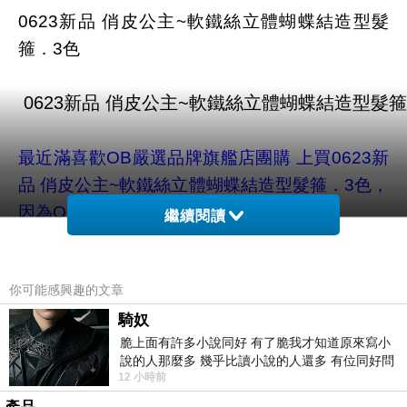
0623新品 俏皮公主~軟鐵絲立體蝴蝶結造型髮
箍．3色
最近滿喜歡OB嚴選品牌旗艦店團購 上買
0623新
品 俏皮公主~軟鐵絲立體蝴蝶結造型髮箍．3色
，
因為OB嚴選品牌旗艦店 品牌介紹
繼續閱讀
OB嚴選品牌旗艦店首創完善的全尺碼試穿建議讓
你可能感興趣的文章
任何身型都能流行，在材質上挑剔、在版型上計
較、在做工上嚴苛，以觸手可及的平實價格，做
騎奴
脆上面有許多小說同好 有了脆我才知道原來寫小
到流行的設計與精品的質感。創造出網購平價時
說的人那麼多 幾乎比讀小說的人還多 有位同好問
尚，讓消費者享受輕鬆的購物樂趣!!
12 小時前
了一個問題 她說為什麼高中文學獎的