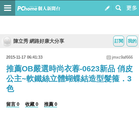
陳立秀 網路好康大分享
訂閱
我的
2015-11-17 06:41:33
jmxc9af666
推薦OB嚴選時尚衣萶-0623新品 俏皮
公主~軟鐵絲立體蝴蝶結造型髮箍．3
色
留言 0
收藏 0
推薦 0