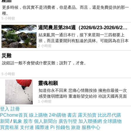
產品
商品介紹
更多時候，你其實不是消費者，你是產品。而且，還是免費提供的那一
種。
5 小時前
OB嚴選提供最時尚魅力的穿搭流行趨勢，讓每位
週間農居第284週（2026/6/23-2026/6/24) 夏至 金黃稻浪洋溢豐收喜悅
女孩輕鬆玩時尚！！讓你輕鬆駕馭時尚、操縱流
結束亂買一通日本行，接下來星期一三四都要上
班，而且還要開到有點遠的員林。可能因為在日本
行、玩弄搭配，享受愉悅無拘束的 Shopping
2 小時前
花不少錢，星期一出門上班時，心裡沒有一
Time 就在OB嚴選.，上OB嚴選品牌旗艦店團購
災難
網站，就可以看到OB嚴選品牌旗艦店,ob嚴選品
說錯話一般不會變成什麼災難；說對了，才會。
牌旗艦店 , ob嚴選大尺碼 , ob嚴選拍賣 , ob嚴選
5 小時前
門市 , ob嚴選 評價 , momo , ob購物網 , ob嚴選
靈魂相願
上衣 , ob嚴選品牌旗艦店門市,團購,團購網站,團
知道你永不回來 悲痛心情難按捺 擁抱你最後一次
購美食,美食團購,美食餐廳,即買即用,餐券,優惠
感受微弱體溫時 重逢盼望交給祢 祢說天國再見面
1 小時前
此刻忍淚說別離 他日靈魂再
券,優惠,好康,折扣,台灣旅遊,SPA,線上購物都是
登入
註冊
有折價喔！>
<
PChome首頁
線上購物
24h購物
書店
露天拍賣
比比昂代購
新聞
/
氣象
股市
個人新聞台
廣告刊登
加入聯播網
全球購物
買賣租屋
支付連
國際連
Pi 拍錢包
旅遊
服務中心
最後選擇在這購買
0623新品 俏皮公主~軟鐵絲立