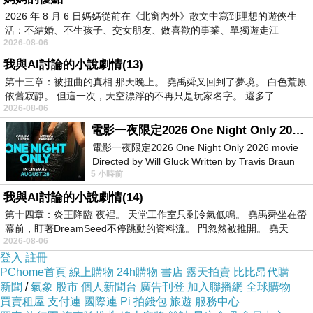
2026 年 8 月 6 日媽媽從前在《北窗內外》散文中寫到理想的遊俠生
活：不結婚、不生孩子、交女朋友、做喜歡的事業、單獨遊走江
想要購買【CUMAR】CUMAR 奢金主義 水鑽立
2026-08-06
湖⋯⋯，
體蝴蝶結高跟鞋(深藍色)已經想很多天了!也求助
我與AI討論的小說劇情(13)
谷哥大神 發現【CUMAR】CUMAR 奢金主義 水
第十三章：被扭曲的真相 那天晚上。 堯禹舜又回到了夢境。 白色荒原
依舊寂靜。 但這一次，天空漂浮的不再只是玩家名字。 還多了
鑽立體蝴蝶結高跟鞋(深藍色)的評價真的不錯想
2026-08-06
想哪裡買最便宜.心得文.試用文.分享文行李箱/旅
電影一夜限定2026 One Night Only 2026 movie
遊用品分享推薦.好用.推薦.評價.熱銷.開箱文.優
電影一夜限定2026 One Night Only 2026 movie
Directed by Will Gluck Written by Travis Braun
缺點比較
5 小時前
Starring Monica Barbaro
我與AI討論的小說劇情(14)
最後選擇在這購買【CUMAR】CUMAR 奢金主
第十四章：炎王降臨 夜裡。 天堂工作室只剩冷氣低鳴。 堯禹舜坐在螢
義 水鑽立體蝴蝶結高跟鞋(深藍色) 的原因,是因為
幕前，盯著DreamSeed不停跳動的資料流。 門忽然被推開。 堯天
2026-08-06
比較有保障,也不會遇到詐騙集團,所以才選擇在
登入
註冊
這購入
PChome首頁
線上購物
24h購物
書店
露天拍賣
比比昂代購
新聞
/
氣象
股市
個人新聞台
廣告刊登
加入聯播網
全球購物
買賣租屋
支付連
國際連
Pi 拍錢包
旅遊
服務中心