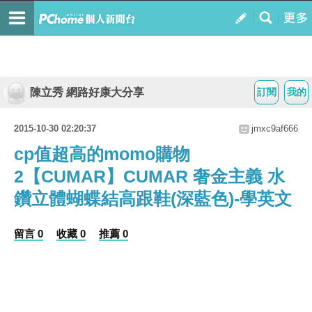
陳立秀 網路好康大分享
訂閱
我的
2015-10-30 02:20:37
jmxc9af666
cp值超高的momo購物
2【CUMAR】CUMAR 奢金主義 水
鑽立體蝴蝶結高跟鞋(深藍色)-學英文
留言 0
收藏 0
推薦 0