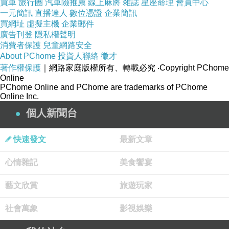
更多資料、資訊參考分享↓↓↓
買車
旅行團
汽車險推薦
線上麻將
雜誌
星座命理
會員中心
一元簡訊
直播達人
數位憑證
企業簡訊
買網址
虛擬主機
企業郵件
廣告刊登
隱私權聲明
消費者保護
兒童網路安全
About PChome
投資人聯絡
徵才
著作權保護
｜網路家庭版權所有、轉載必究
‧Copyright PChome
Online
PChome Online and PChome are trademarks of PChome
Online Inc.
個人新聞台
快速發文
最新文章
心情雜記
美食饗宴
藝文欣賞
旅遊玩家
社會萬象
影視娛樂