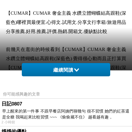
【CUMAR】CUMAR 奢金主義 水鑽立體蝴蝶結高跟鞋(深
藍色)哪裡買最便宜.心得文.試用文.分享文行李箱/旅遊用品
分享推薦.好用.推薦.評價.熱銷.開箱文.優缺點比較
前幾天在逛街的時候看到【CUMAR】CUMAR 奢金主義
水鑽立體蝴蝶結高跟鞋(深藍色) 覺得很心動而且正打算買
【CUMAR】CUMAR 奢金主義 水鑽立體蝴蝶結高跟鞋(深
繼續閱讀
藍色)
你可能感興趣的文章
但是我想【CUMAR】CUMAR 奢金主義 水鑽立體蝴蝶結
日記0807
高跟鞋(深藍色) 在網路上買應該會比較便宜，
早上醒來的第一件事 不跟早餐店阿姨們聊幾句 很不習慣 她們的紅茶還
【CUMAR】CUMAR 奢金主義 水鑽立體蝴蝶結高跟鞋(深
是全糖 我喝起來比較習慣 ~~~ 《偷偷藏不住》 越看越有趣，
藍色)而且24小時都能買，上網慢慢挑選，不用等店家開門
2 小時前
媽媽的優點
也不用看店員臉色