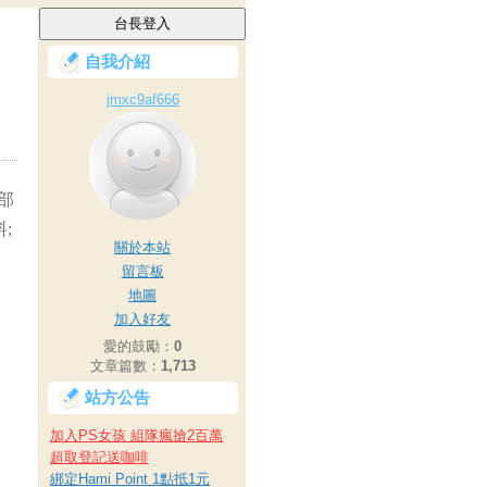
自我介紹
jmxc9af666
部
;
關於本站
留言板
地圖
加入好友
愛的鼓勵：
0
文章篇數：
1,713
站方公告
加入PS女孩 組隊瘋搶2百萬
超取登記送咖啡
綁定Hami Point 1點抵1元