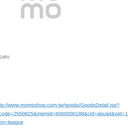
品網址
ttp://www.momoshop.com.tw/goods/GoodsDetail.jsp?
_code=2550825
&memid=6000000188&cid=apuad&oid=
sm=league