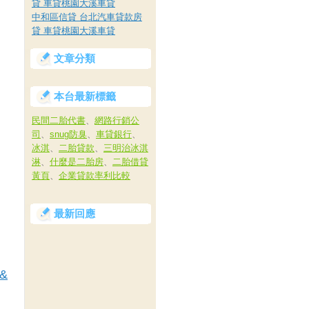
貸 車貸桃園大溪車貸
中和區信貸 台北汽車貸款房
貸 車貸桃園大溪車貸
文章分類
本台最新標籤
民間二胎代書
、
網路行銷公
司
、
snug防臭
、
車貸銀行
、
冰淇
、
二胎貸款
、
三明治冰淇
淋
、
什麼是二胎房
、
二胎借貸
黃頁
、
企業貸款率利比較
最新回應
1&