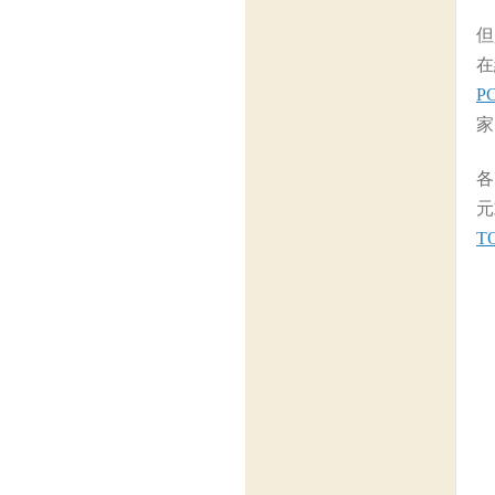
但
在
P
家
各
元
T