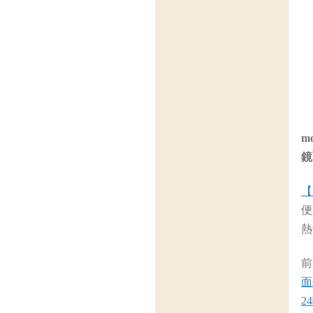
m
鏡
【
便
熱
前
面
2