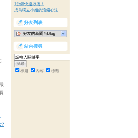
1分鐘快速揪痛！
成為獨立小姐的滾錢心法
好友列表
好友的新聞台Blog
站內搜尋
C
標題
內容
標籤
最
價.
鏡
大?