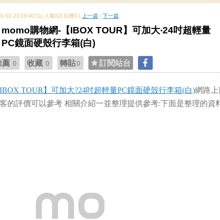
15-01-23 19:40:31| 人氣62| 回應0 |
上一篇
|
下一篇
momo購物網-【IBOX TOUR】可加大‧24吋超輕量
PC鏡面硬殼行李箱(白)
推薦
收藏
轉貼
訂閱站台
0
0
0
IBOX TOUR】可加大?24吋超輕量PC鏡面硬殼行李箱(白)
網路上
客的評價可以參考 相關介紹一並整理提供參考:下面是整理的資料