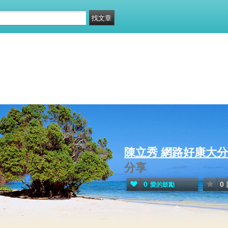
陳立秀 網路好康大
分享
0
0
愛的鼓勵