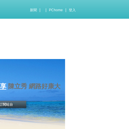
|
|
|
新聞
PChome
登入
分享
陳立秀 網路好康大
訂閱站台