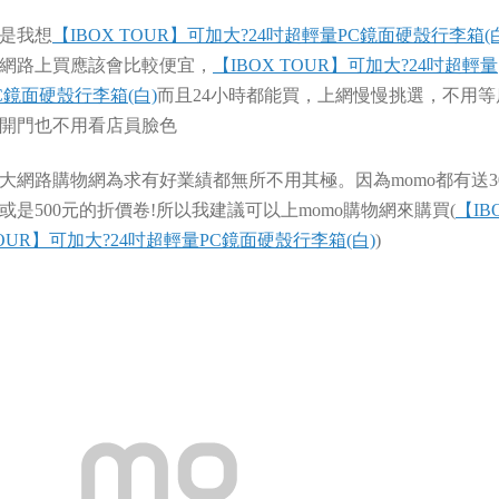
是我想
【IBOX TOUR】可加大?24吋超輕量PC鏡面硬殼行李箱(
網路上買應該會比較便宜，
【IBOX TOUR】可加大?24吋超輕量
C鏡面硬殼行李箱(白)
而且24小時都能買，上網慢慢挑選，不用等
開門也不用看店員臉色
大網路購物網為求有好業績都無所不用其極。因為momo都有送3
或是500元的折價卷!所以我建議可以上momo購物網來購買(
【IB
OUR】可加大?24吋超輕量PC鏡面硬殼行李箱(白)
)