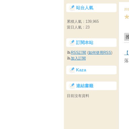
站台人氣
20
累積人氣：
139,965
當日人氣：
23
訂閱本站
RSS訂閱
(
如何使用RSS
)
【
加入訂閱
落
Kaza
連結書籤
目前沒有資料