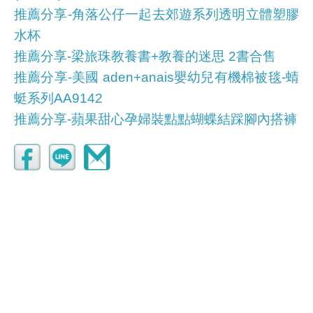
推薦分享-角落公仔一起去郊遊系列透明立體塑膠
水杯
推薦分享-梁旅珠教養書+教養的迷思 2書合售
推薦分享-美國 aden+anais嬰幼兒有機棉被毯-蜻
蜓系列AA9142
推薦分享-蘋果甜心孕婦裝點點蝴蝶結踩腳內搭褲