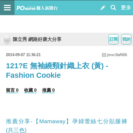
陳立秀 網路好康大分享
訂閱
我的
2014-09-07 11:36:21
jmxc9af666
121?E 無袖繞頸針織上衣 (黃) -
Fashion Cookie
留言 0
收藏 0
推薦 0
推薦分享-【Mamaway】孕婦蕾絲七分貼腿褲
(共三色)