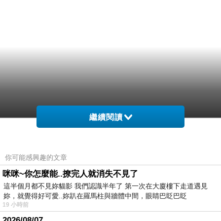
繼續閱讀
你可能感興趣的文章
咪咪~你怎麼能..撩完人就消失不見了
這半個月都不見妳貓影 我們認識半年了 第一次在大廈樓下走道遇見
妳，就覺得好可愛..妳趴在羅馬柱與牆體中間，眼睛巴眨巴眨
19 小時前
2026/08/07