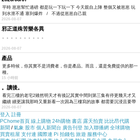
平時 崽崽幫忙過磅 都是玩一下玩一下 今天親自上陣 整個又被崽崽 玩
到水泄不通 塞到爆炸 / 不過從崽崽自己親
2026-08-07
邪正道殊苦樂各異
。。。。。。。。。。
2026-08-07
產品
更多時候，你其實不是消費者，你是產品。而且，還是免費提供的那一
種。
15 小時前
。讀後。
看完三樓的老宅2雖然明天才有後記其實中間到第三集有停更幾天才又
繼續 續更讓我那時又重新看一次因為三樓寫的故事 都需要沉浸且要帶
2026-08-07
有
登入
註冊
PChome首頁
線上購物
24h購物
書店
露天拍賣
比比昂代購
新聞
/
氣象
股市
個人新聞台
廣告刊登
加入聯播網
全球購物
買賣租屋
支付連
國際連
Pi 拍錢包
旅遊
服務中心