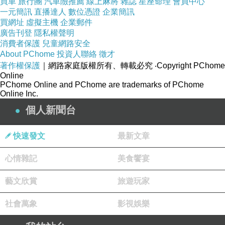
買車
旅行團
汽車險推薦
線上麻將
雜誌
星座命理
會員中心
一元簡訊
直播達人
數位憑證
企業簡訊
買網址
虛擬主機
企業郵件
廣告刊登
隱私權聲明
消費者保護
兒童網路安全
About PChome
投資人聯絡
徵才
著作權保護
｜網路家庭版權所有、轉載必究
‧Copyright PChome
Online
PChome Online and PChome are trademarks of PChome
Online Inc.
個人新聞台
快速發文
最新文章
心情雜記
美食饗宴
藝文欣賞
旅遊玩家
社會萬象
影視娛樂