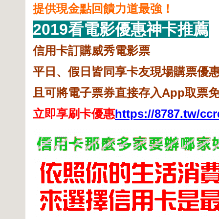
提供現金點回饋力道最強！
2019看電影優惠神卡推薦
信用卡訂購威秀電影票
平日、假日皆同享卡友現場購票優
且可將電子票券直接存入App取票
立即享刷卡優惠
https://8787.tw/ccr