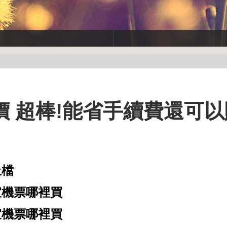
 超棒!能省手續費還可以
上檔
宜機票哪裡買
宜機票哪裡買