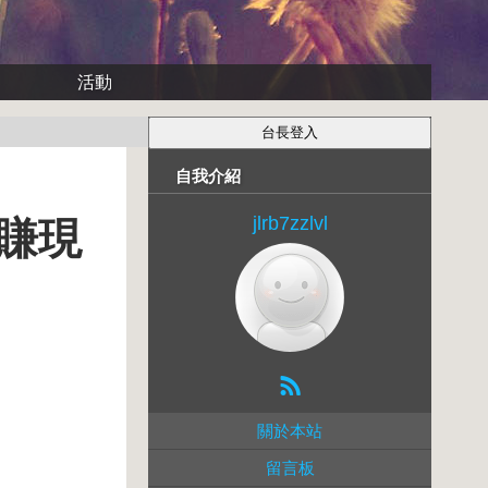
活動
自我介紹
jlrb7zzlvl
賺現
關於本站
留言板