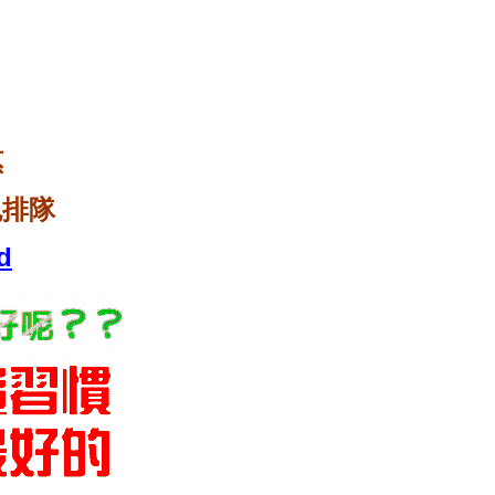
惠
免排隊
d