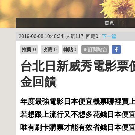
首頁
2019-06-08 10:48:34| 人氣117| 回應0 |
下一篇
推薦
0
收藏
0
轉貼
0
訂閱站台
台北日新威秀電影票價
金回饋
年度最強電影日本便宜機票哪裡買
若想跟上流行又不想多花錢日本便
唯有刷卡購票才能有效省錢日本便