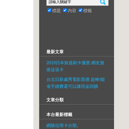
標題
內容
標籤
最新文章
2019日本旅遊刷卡優惠 網友激
推這張卡
台北日新威秀電影票價 超棒!能
省手續費還可以賺現金回饋
文章分類
本台最新標籤
網購信用卡分期
、