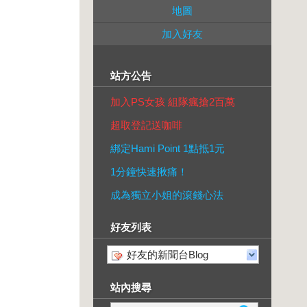
地圖
加入好友
站方公告
加入PS女孩 組隊瘋搶2百萬
超取登記送咖啡
綁定Hami Point 1點抵1元
1分鐘快速揪痛！
成為獨立小姐的滾錢心法
好友列表
好友的新聞台Blog
站內搜尋