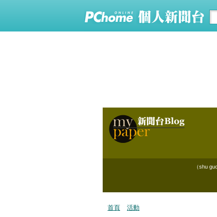
（shu 
首頁
活動