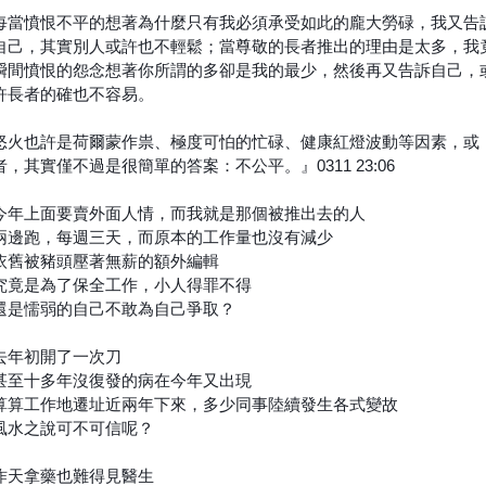
每當憤恨不平的想著為什麼只有我
必須承受如此的龐大勞碌，我又告
自己，其實別人或許也不輕鬆；當尊敬的長者推出的理由是太多，我
瞬間憤恨的怨念想著你所謂的多卻是我的最少，然後再又告訴自己，
許長者的確也不容易。
怒火也許是荷爾蒙作祟、極度可怕的忙碌、健康紅燈波動等因素，或
者，其實僅不過是很簡單的答案：不公平。』0311 23:06
今年上面要賣外面人情，而我就是那個被推出去的人
兩邊跑，每週三天，而原本的工作量也沒有減少
依舊被豬頭壓著無薪的額外編輯
究竟是為了保全工作，小人得罪不得
還是懦弱的自己不敢為自己爭取？
去年初開了一次刀
甚至十多年沒復發的病在今年又出現
算算工作地遷址近兩年下來，多少同事陸續發生各式變故
風水之說可不可信呢？
昨天拿藥也難得見醫生