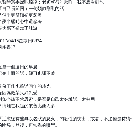
包紮時還委屈呢喃說：老師就很討厭咩，我不想看到他
而自己瞬間回了一句類似剛剛的話
但似乎更簡潔卻更深奧
半夢半醒時心中還念著
趕快寫下卻走了味道
2017/04/15星期日0834
回籠覺吧
這是一個週日的早晨
記完上面的話，卻再也睡不著
這份工作也將近四年的時光
從因為最菜只好忍受
到如今總不禁思索，是否是自己太好說話、太好用
事情堆在我這的依舊比他人多
『近來總有些無以名狀的怒火，間歇性的突出，或者，不過僅是持續
的悶燒，然後，再知覺的噴冒。