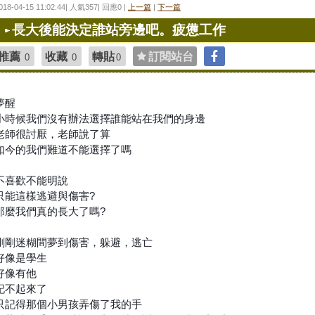
018-04-15 11:02:44| 人氣357| 回應0 |
上一篇
|
下一篇
長大後能決定誰站旁邊吧。疲憊工作
推薦
收藏
轉貼
訂閱站台
0
0
0
夢醒
小時候我們沒有辦法選擇誰能站在我們的身邊
老師很討厭，老師說了算
如今的我們難道不能選擇了嗎
不喜歡不能明說
只能這樣逃避與傷害?
那麼我們真的長大了嗎?
剛剛迷糊間夢到傷害，躲避，逃亡
好像是學生
好像有他
記不起來了
只記得那個小男孩弄傷了我的手