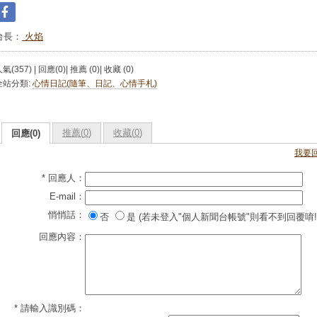
台長：
火焰
氣(357) | 回應(0)| 推薦 (
0
)| 收藏 (
0
)
全站分類:
心情日記(隨筆、日記、心情手札)
推薦(
0
)
收藏(
0
)
回應(0)
我要
* 回應人：
E-mail：
悄悄話：
否
是 (若未登入"個人新聞台帳號"則看不到回覆唷!
回應內容：
* 請輸入識別碼：