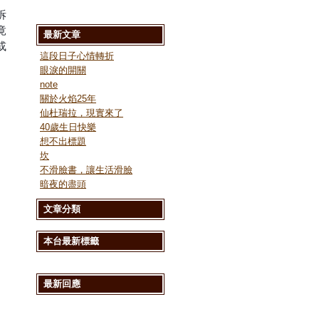
訴
竟
最新文章
或
這段日子心情轉折
眼淚的開關
note
關於火焰25年
仙杜瑞拉，現實來了
40歲生日快樂
想不出標題
坎
不滑臉書，讓生活滑臉
暗夜的盡頭
文章分類
本台最新標籤
最新回應