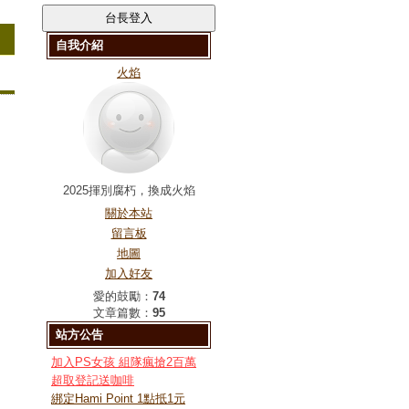
自我介紹
火焰
2025揮別腐朽，換成火焰
關於本站
留言板
地圖
加入好友
愛的鼓勵：
74
文章篇數：
95
站方公告
加入PS女孩 組隊瘋搶2百萬
超取登記送咖啡
綁定Hami Point 1點抵1元