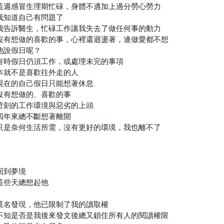
這週感冒生理期忙碌，身體不適加上過分勞心勞力
我知道自己有問題了
我告訴醫生，忙碌工作讓我失去了做任何事的動力
沒有想做的喜歡的事，心裡還迴盪著，連做愛都不想
他說假日呢？
有時假日仍須工作，或處理未完的事項
本就不是喜歡往外走的人
現在的自己假日只能想著休息
沒有想做的、喜歡的事
苛刻的工作環境與惡劣的上頭
四年來總不斷想著離開
只是奈何生活所需，沒有更好的環境，我也離不了
回到夢境
這些天總想起他
莫名發現，他已限制了我的讀取權
不知是否是我後來發文後總又鎖住所有人的閱讀權限