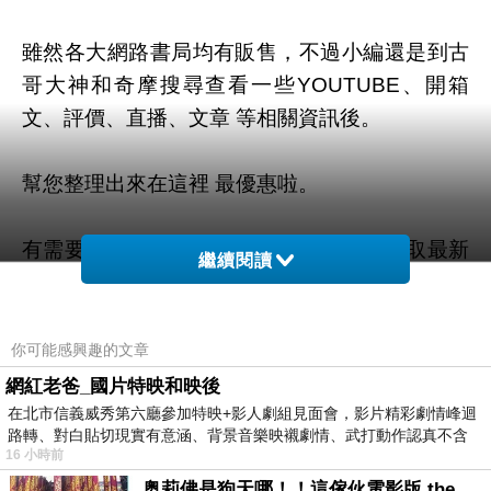
雖然各大網路書局均有販售，不過小編還是到古
哥大神和奇摩搜尋查看一些YOUTUBE、開箱
文、評價、直播、文章 等相關資訊後。
幫您整理出來在這裡
最優惠啦。
有需要的粉粉可以點擊連結或按鈕就能獲取最新
繼續閱讀
的優惠折扣訊息啦~
你可能感興趣的文章
網紅老爸_國片特映和映後
=>點此取得優惠<=
在北市信義威秀第六廳參加特映+影人劇組見面會，影片精彩劇情峰迴
路轉、對白貼切現實有意涵、背景音樂映襯劇情、武打動作認真不含
16 小時前
糊、
奥莉佛是狗天哪！！這傢伙電影版 the オリバーな犬、 (gosh ) このヤロウ movie