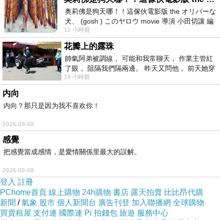
奥莉佛是狗天哪！！這傢伙電影版 the オリバーな
犬、 (gosh ) このヤロウ movie 導演 小田切讓 編
11 小時前
劇: 小田切讓 主演: 小田切讓
花瓣上的露珠
催眠術由來已久，世界上多數古老民族中出現過
帥氣阿弟被調線， 可能和我常聊天， 作業主管紅
的巫術，假託神怪之力，進行祈禱治病等活動，
了眼， 阻隔我們隔兩邊。 昨天又問他， 前天她穿
19 小時前
什麼顏色衣服， 不經
實為催眠術的濫觴。經歷約兩千多年的演化，科
内向
學的催眠術才逐漸形成，其本質與用途方始有了
内向？那只是因为我不喜欢你！
正確的認識。心理科學家發現，催眠術乃是打開
人們心扉的鑰匙，作為心理治療的技術，具有很
2026-08-08
高的應用價值。
感覺
把感覺當成感情，是愛情關係里最大的誤解。
2026-08-08
登入
註冊
PChome首頁
線上購物
24h購物
書店
露天拍賣
比比昂代購
新聞
/
氣象
股市
個人新聞台
廣告刊登
加入聯播網
全球購物
新聞分享
買賣租屋
支付連
國際連
Pi 拍錢包
旅遊
服務中心