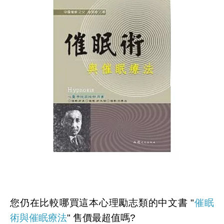
您仍在比較哪買這本心理勵志類的中文書 "
催眠
術與催眠療法
" 售價最超值嗎?