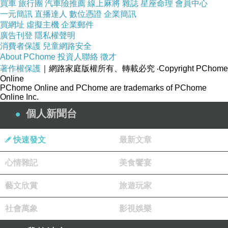
買車
旅行團
汽車險推薦
線上麻將
雜誌
星座命理
會員中心
一元簡訊
直播達人
數位憑證
企業簡訊
買網址
虛擬主機
企業郵件
當紅大陸女星景甜於19日獲得金掃帚獎最令人失
廣告刊登
隱私權聲明
消費者保護
兒童網路安全
望女演員的「殊榮」。面對這項尷尬的榮譽，她
About PChome
投資人聯絡
徵才
本人似乎不受影響，於昨（20）日在微博放上新
著作權保護
｜網路家庭版權所有、轉載必究
‧Copyright PChome
Online
髮型照，還留言問粉絲要不要一起變新造型啊，
PChome Online and PChome are trademarks of PChome
卻又被網友狠酸。
Online Inc.
個人新聞台
「東方神祕力量」景甜靠著另類方式走紅，網友
也樂到繼續拿她尋開心。景甜於19日榮登金掃帚
快速發文
最新文章
獎「爛片影后」殊榮，她本人似乎心情不受影
心情雜記
美食饗宴
響，隔日便於微博放上新髮型照，表示她依舊滿
藝文欣賞
面春風。
旅遊玩家
社會萬象
影視娛樂
只見景甜甩開黑直髮燙了一頭復古捲，還俏皮吃