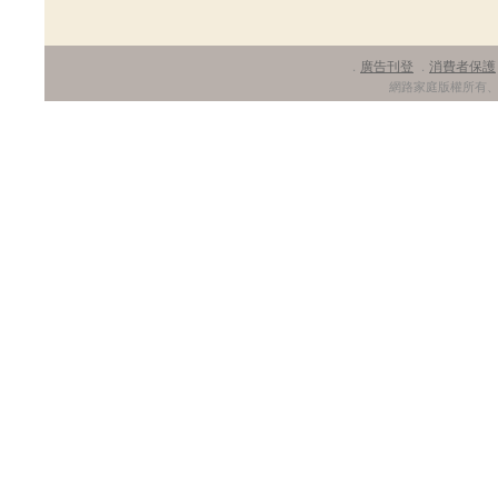
廣告刊登
消費者保護
．
．
網路家庭版權所有、轉載必究