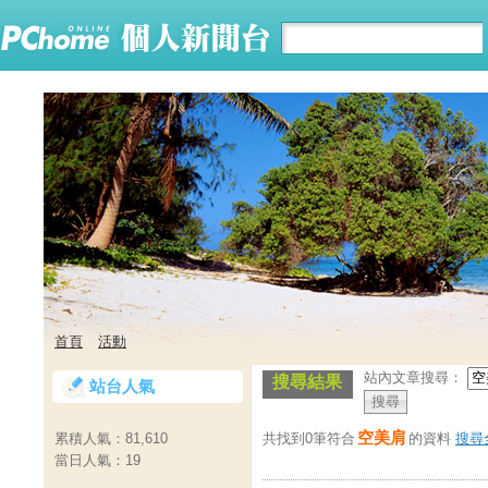
首頁
活動
站內文章搜尋：
搜尋結果
站台人氣
空美肩
共找到0筆符合
的資料
搜尋
累積人氣：
81,610
當日人氣：
19