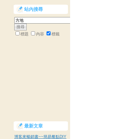
站內搜尋
標題
內容
標籤
最新文章
博客來暢銷書~~簡易餐點DIY