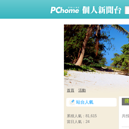
首頁
活動
搜
站台人氣
共找
累積人氣：
81,615
當日人氣：
24