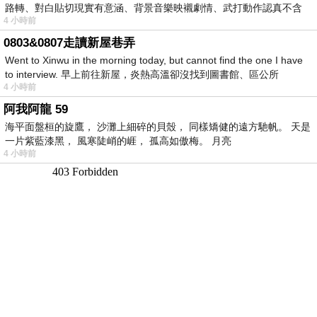
路轉、對白貼切現實有意涵、背景音樂映襯劇情、武打動作認真不含
4 小時前
糊、
0803&0807走讀新屋巷弄
Went to Xinwu in the morning today, but cannot find the one I have
to interview. 早上前往新屋，炎熱高溫卻沒找到圖書館、區公所
4 小時前
阿我阿龍 59
海平面盤桓的旋鷹， 沙灘上細碎的貝殼， 同樣矯健的遠方馳帆。 天是
一片紫藍漆黑， 風寒陡峭的崕， 孤高如傲梅。 月亮
4 小時前