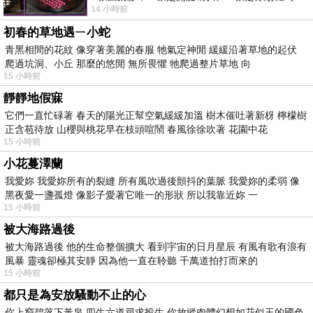
14 小時前
版；目前官網上只剩澳洲商店AU STORE
初春的草地遇ㄧ小蛇
青黑相間的花紋 像穿著美麗的春服 牠氣定神閒 緩緩沿著草地的起伏
爬過坑洞、小丘 那麼的悠閒 無所畏懼 牠爬過整片草地 向
15 小時前
靜靜地假寐
它們一直忙碌著 春天的陽光正幫空氣緩緩加溫 樹木催吐著新枒 檸檬樹
正含苞待放 山櫻與桃花早在枝頭喧鬧 春風徐徐吹著 花園中花
15 小時前
小花蔓澤蘭
我愛妳 我愛妳所有的裂縫 所有風吹過後顫抖的葉脈 我愛妳的柔弱 像
黑夜愛一盞孤燈 像影子愛著它唯一的形狀 所以我靠近妳 一
15 小時前
被大海路過後
被大海路過後 他的生命整個擴大 看到宇宙的日月星辰 有風有歌有浪有
風暴 靈魂卻極其安靜 因為他一直在聆聽 千萬道拍打而來的
15 小時前
都只是為安放騷動不止的心
你上窮碧落下黃泉 四生六道尋求投生 你放縱肉體幻想如花似玉的國色