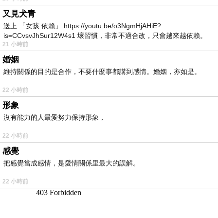
又見犬青
送上 「女孩 依賴」 https://youtu.be/o3NgmHjAHiE?
is=CCvsvJhSur12W4s1 壞習慣，非常不適合改，只會越來越依賴。
21 小時前
我害怕的
婚姻
維持關係的目的是合作，不要什麼事都講到感情。婚姻，亦如是。
22 小時前
形象
沒有能力的人最愛努力保持形象，
22 小時前
感覺
把感覺當成感情，是愛情關係里最大的誤解。
22 小時前