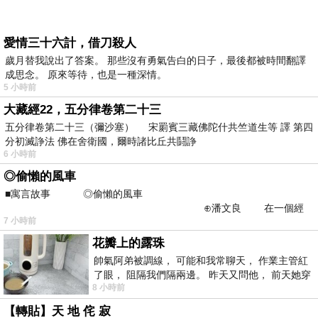
愛情三十六計，借刀殺人
歲月替我說出了答案。 那些沒有勇氣告白的日子，最後都被時間翻譯
成思念。 原來等待，也是一種深情。
5 小時前
大藏經22，五分律卷第二十三
五分律卷第二十三（彌沙塞） 宋罽賓三藏佛陀什共竺道生等 譯 第四
分初滅諍法 佛在舍衛國，爾時諸比丘共鬪諍
6 小時前
◎偷懶的風車
■寓言故事 ◎偷懶的風車
⊕潘文良 在一個經
7 小時前
常颳風的山丘上—&m
花瓣上的露珠
帥氣阿弟被調線， 可能和我常聊天， 作業主管紅
了眼， 阻隔我們隔兩邊。 昨天又問他， 前天她穿
8 小時前
什麼顏色衣服， 不經
【轉貼】天 地 侘 寂