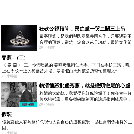
狂砍公視預算，民進黨一哭二鬧三上吊
嚴審預算，是我們與民眾黨共同合作，只要遇到不
合理的預算，當然一定會砍或是凍結，最近文化部
20 小時前
要編列公視和Taiwan plus預算，在110年
春燕---(二)
《 春 燕 》 三、你們唱戲的 春燕考進輔仁大學。平日在學校工讀，晚
上在學校附近的餐廳當外場。寒暑假白天到鎮公所幫忙整理文件
20 小時前
賴清德怒批盧秀燕，就是徹頭徹尾的心虛
賴清德大總統，我覺得你好像說錯了！你在台中替
何欣純輔選，用各種尖酸刻薄的說詞批判盧秀燕，
20 小時前
罵她施政滿意度輸給陳其邁，甚至還說盧
假裝
假裝對他人有興趣和忽視他人對自己的這種假裝，是社會關係維持的主
因。
20 小時前