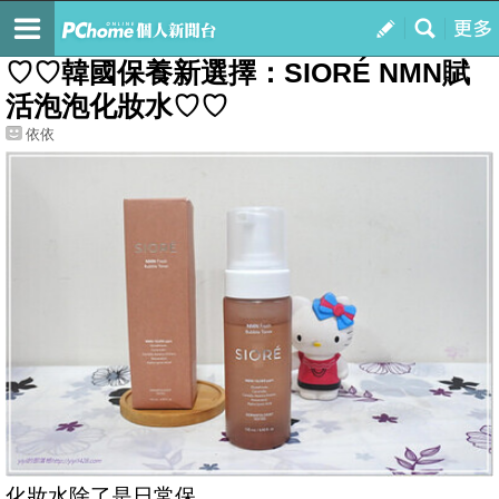
我的
最新文章
♡♡韓國保養新選擇：SIORÉ NMN賦
活泡泡化妝水♡♡
依依
化妝水除了是日常保