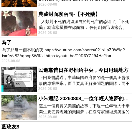
2026-08-08
Robinson Starring Greta Lee Wa
典藏封面聊兩句-【不死藥】
人類對不死的渴望源自於對死亡的恐懼 而「不死
藥」就這樣橫擺在你面前： 任何創傷迅速癒合、
2026-08-08
停止衰老、痛覺消失…堪
為了
為了那每一個不眠的夜 https://youtube.com/shorts/021xLpZ0W9g?
is=9VvB2Aqpnp3WIKzl https://youtu.be/T9R6YZ294Hc?is=
2026-08-08
民進黨昔日在野推給中央，今日甩鍋地方
上回我曾講過，中華民國政府要的是一個真正會做
事的專業團隊，而且要真正解決問題的團隊，而不
2026-08-08
是只會到處甩鍋的雙標團隊，最近民進黨
小朱週記 20260808_一位年輕人逐夢的真實故事
這是一個真實又美麗的故事，下週一位年輕大學畢
業生要去實現她的美國夢，在沒有家裡經濟奧援的
2026-08-08
情況下，靠著自我努力工作累積出國基
藍玫友8