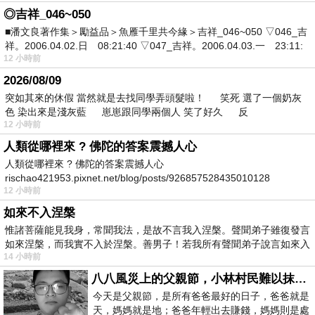
◎吉祥_046~050
■潘文良著作集＞勵益品＞魚雁千里共今緣＞吉祥_046~050 ▽046_吉
祥。2006.04.02.日 08:21:40 ▽047_吉祥。2006.04.03.一 23:11:
12 小時前
2026/08/09
突如其來的休假 當然就是去找同學弄頭髮啦！ 笑死 選了一個奶灰
色 染出來是淺灰藍 崽崽跟同學兩個人 笑了好久 反
12 小時前
人類從哪裡來 ? 佛陀的答案震撼人心
人類從哪裡來 ? 佛陀的答案震撼人心
rischao421953.pixnet.net/blog/posts/926857528435010128
12 小時前
如來不入涅槃
惟諸菩薩能見我身，常聞我法，是故不言我入涅槃。聲聞弟子雖復發言
如來涅槃，而我實不入於涅槃。善男子！若我所有聲聞弟子說言如來入
14 小時前
八八風災上的父親節，小林村民難以抹滅的痛
今天是父親節，是所有爸爸最好的日子，爸爸就是
天，媽媽就是地；爸爸年輕出去賺錢，媽媽則是處