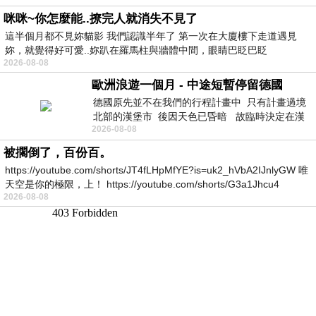
咪咪~你怎麼能..撩完人就消失不見了
這半個月都不見妳貓影 我們認識半年了 第一次在大廈樓下走道遇見
妳，就覺得好可愛..妳趴在羅馬柱與牆體中間，眼睛巴眨巴眨
2026-08-08
歐洲浪遊一個月 - 中途短暫停留德國
德國原先並不在我們的行程計畫中 只有計畫過境
北部的漢堡市 後因天色已昏暗 故臨時決定在漢
2026-08-08
堡市吃晚餐和過夜
被擱倒了，百份百。
https://youtube.com/shorts/JT4fLHpMfYE?is=uk2_hVbA2IJnlyGW 唯
天空是你的極限，上！ https://youtube.com/shorts/G3a1Jhcu4
2026-08-08