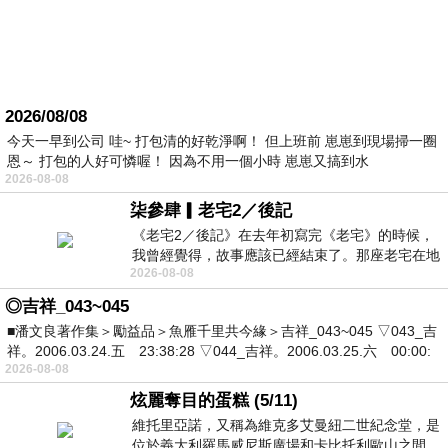
2026/08/08
今天一早到公司 哇~ 打包清的好乾淨啊！ 但上班前 崽崽到現場掃一圈
恩～ 打包的人好可憐喔！ 因為不用一個小時 崽崽又搞到水
2026-08-08
柒參肆▎老宅2／後記
《老宅2／後記》在去年初寫完《老宅》的時候，
我曾經覺得，故事應該已經結束了。那座老宅在地
2026-08-08
震中倒塌，七個人終於離開那片黑暗，
◎吉祥_043~045
■潘文良著作集＞勵益品＞魚雁千里共今緣＞吉祥_043~045 ▽043_吉
祥。2006.03.24.五 23:38:28 ▽044_吉祥。2006.03.25.六 00:00:
2026-08-08
炫麗奪目的蛋糕 (5/11)
維托里亞諾，又稱為維克多艾曼紐二世紀念堂，是
位於義大利羅馬威尼斯廣場和卡比托利歐山之間，