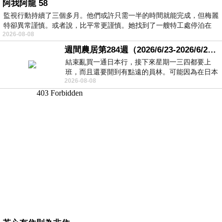
阿我阿龍 58
監視行動持續了三個多月。他們或許只需一半的時間就能完成，但梅麗
特卻異常謹慎。或者說，比平常更謹慎。她找到了一艘特工處停泊在
2026-08-08
週間農居第284週（2026/6/23-2026/6/24) 夏至 金黃稻浪洋溢豐收喜悅
結束亂買一通日本行，接下來星期一三四都要上
班，而且還要開到有點遠的員林。可能因為在日本
2026-08-08
花不少錢，星期一出門上班時，心裡沒有一