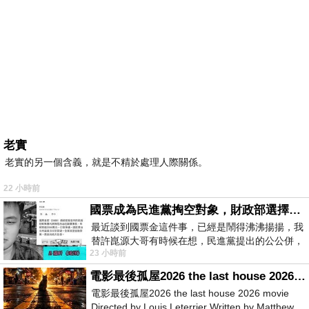
老實
老實的另一個含義，就是不精於處理人際關係。
22 小時前
國票成為民進黨掏空對象，財政部選擇性失憶
最近談到國票金這件事，已經是鬧得沸沸揚揚，我
替許崑源大哥有時候在想，民進黨提出的公公併，
23 小時前
其實就是想要國庫通黨庫，鬧出最大的醜
電影最後孤屋2026 the last house 2026 movie
電影最後孤屋2026 the last house 2026 movie
Directed by Louis Leterrier Written by Matthew