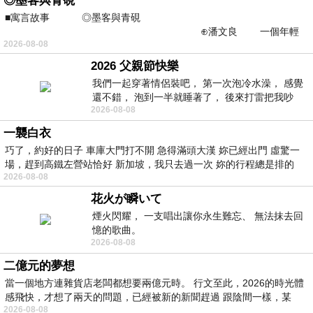
◎墨客與青硯
■寓言故事 ◎墨客與青硯
⊕潘文良 一個年輕
2026-08-08
的墨客，在京城的古玩肆裡
2026 父親節快樂
我們一起穿著情侶裝吧， 第一次泡冷水澡， 感覺
還不錯， 泡到一半就睡著了， 後來打雷把我吵
2026-08-08
醒， 手
一襲白衣
巧了，約好的日子 車庫大門打不開 急得滿頭大漢 妳已經出門 虛驚一
場，趕到高鐵左營站恰好 新加坡，我只去過一次 妳的行程總是排的
2026-08-08
花火が瞬いて
煙火閃耀， 一支唱出讓你永生難忘、 無法抹去回
憶的歌曲。
2026-08-08
二億元的夢想
當一個地方連雜貨店老闆都想要兩億元時。 行文至此，2026的時光體
感飛快，才想了兩天的問題，已經被新的新聞趕過 跟陰間一樣，某
2026-08-08