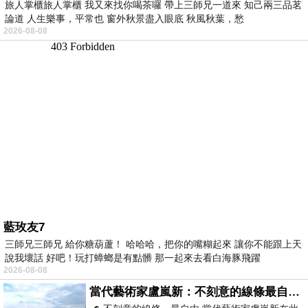
旅人掌櫃旅人掌櫃 我又來找你喝茶囉 帶上三師兄一道來 知己兩三品茗
論道 人生樂事，平常也 窗外秋景盡入眼底 秋風秋葉，愁
2026-08-08
藍玫友7
三師兄三師兄 給你糖葫蘆！ 哈哈哈，把你的嘴糊起來 讓你不能跟上天
說我壞話 好吧！玩打蟑螂是有點髒 那一起來去看白海豚飛躍
2026-08-08
當代藝術家盧嵐新：不刻意的線條最自由，讓色彩流動、筆觸自己說話