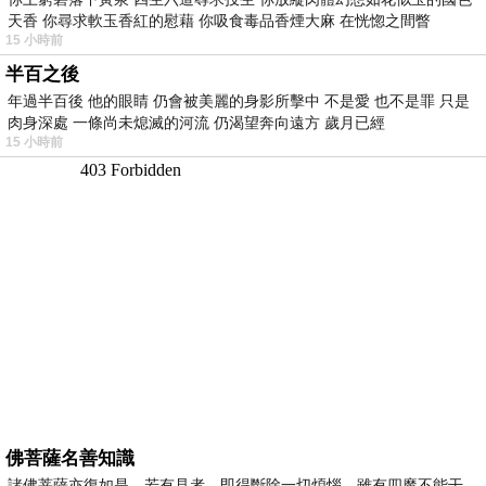
天香 你尋求軟玉香紅的慰藉 你吸食毒品香煙大麻 在恍惚之間瞥
15 小時前
半百之後
年過半百後 他的眼睛 仍會被美麗的身影所擊中 不是愛 也不是罪 只是
肉身深處 一條尚未熄滅的河流 仍渴望奔向遠方 歲月已經
15 小時前
佛菩薩名善知識
諸佛菩薩亦復如是，若有見者，即得斷除一切煩惱，雖有四魔不能干