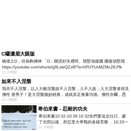
C囉濃眉大眼版
橋係土D，但係夠傳神 「D」辦證好失禮咩。我堅強復國 國復強堅我
https://youtube.com/shorts/g9LsieQZzl8?is=hPUYUxMZMc2fLPlk
12 小時前
如來不入涅槃
我亦不入涅槃，以入大般涅槃故不入涅槃，入不入故，入大涅槃者得見
佛性 善男子！是大涅槃微妙經典，成就具足無量功德。佛性亦爾，悉
12 小時前
希伯來書 - 忍耐的功夫
希伯來書10:32-10:39 10:32你們要追念往日、蒙
了光照以後、所忍受大爭戰的各樣苦難． 10:33一
12 小時前
面被毀謗、遭患難、成了戲景、叫眾人