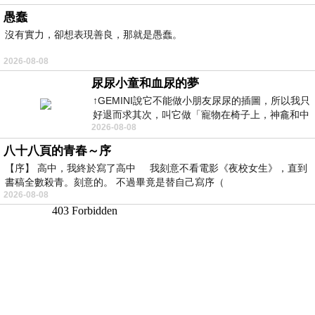
愚蠢
沒有實力，卻想表現善良，那就是愚蠢。
2026-08-08
尿尿小童和血尿的夢
↑GEMINI說它不能做小朋友尿尿的插圖，所以我只
好退而求其次，叫它做「寵物在椅子上，神龕和中
2026-08-08
年人臉孔」的畫了。 六月底
八十八頁的青春～序
【序】 高中，我終於寫了高中 我刻意不看電影《夜校女生》，直到
書稿全數殺青。刻意的。 不過畢竟是替自己寫序（
2026-08-08