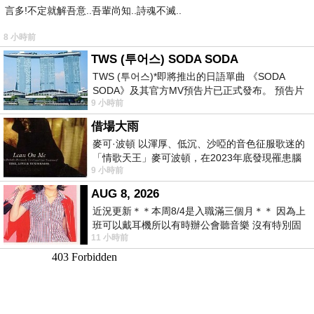
言多!不定就解吾意..吾輩尚知..詩魂不滅..
8 小時前
TWS (투어스) SODA SODA
TWS (투어스)*即將推出的日語單曲 《SODA
SODA》及其官方MV預告片已正式發布。 預告片
9 小時前
一經發布， 就引發了粉絲們對這次夏季回
借場大雨
麥可·波頓 以渾厚、低沉、沙啞的音色征服歌迷的
「情歌天王」麥可波頓，在2023年底發現罹患腦
9 小時前
瘤「祈禱早日康復，一切都好」。
AUG 8, 2026
近況更新＊＊本周8/4是入職滿三個月＊＊ 因為上
班可以戴耳機所以有時辦公會聽音樂 沒有特別固
11 小時前
定哪天但就是一周某一天會固定聽'90