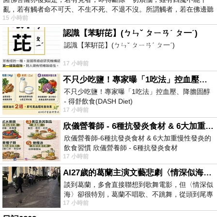
亂，若有觸者命不可夭、不生不死、不退不沒。所謂觸者，若在佛邊聽
15 小時前
受
認識【苯騈芘】(ㄅㄣˇ ㄆㄧㄢˊ ㄆ一ˊ)
認識【苯騈芘】(ㄅㄣˇ ㄆㄧㄢˊ ㄆ一ˊ)
17 小時前
不只少吃鹽！專家曝「1吃法」控血壓、降膽固醇 - 得舒飲食(DASH Diet)
不只少吃鹽！專家曝「1吃法」控血壓、降膽固醇
- 得舒飲食(DASH Diet)
17 小時前
https://www.facebook.com/dietitiansophia/
posts/157966
欣儀營養師 - 6種抗發炎食材 & 6大加重慢性發炎的飲食習慣
欣儀營養師-6種抗發炎食材 & 6大加重慢性發炎的
飲食習慣 欣儀營養師 - 6種抗發炎食材
17 小時前
https://www.facebook.com/photo/?fbid=147
AI27歲的葛蘭主演文藝悲劇〈情深似海〉 #戀上老電影 #葛蘭 #粟子
談到葛蘭，多會直接聯想到歌舞電影，但〈情深似
海〉卻很特別，葛蘭不唱歌、不跳舞，從頭到尾專
17 小時前
心演戲。拍攝期間，經常工作超過12個鐘