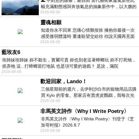
🌊 不刻意的線條，最自由 當代藝術家盧嵐新在此
幅充滿動態感與奔放氣息的抽象新作中，以大膽的
2026-08-08
藍色顏料在白色畫布上揮灑、壓印與流淌
靈魂相願
知道你永不回來 悲痛心情難按捺 擁抱你最後一次
感受微弱體溫時 重逢盼望交給祢 祢說天國再見面
2026-08-08
此刻忍淚說別離 他日靈魂再
藍玫友6
玫師妹玫師妹 妳不殺生，實屬可貴 妳也別老逗著蟑螂玩 妳不打死牠，
抓弄牠 這...打蟑螂當打地鼠 也是項可愛的遊戲？ 是說，滿院
2026-08-08
歡迎回家，Lando！
三個星期前的週六，去伊利沙白市的寵物用品店購
買 Kylo 的零食。那家店有賣虎皮鸚鵡，我每次光
2026-08-08
顧都會去看一下。他們偶爾會引進 C
非馬英文詩作〈Why I Write Poetry〉
非馬英文詩作〈Why I Write Poetry〉刊登于《芝
加哥时报》2026.8.7
2026-08-08