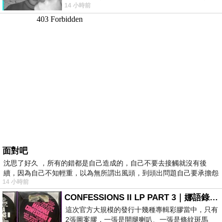
14 小時前
理家務，職業不分高低貴賤，只有人品才
面對吧
沈思了好久 ，所有的錯都是自己造成的，自己不要去接觸就沒有後
續，因為自己不知輕重，以為無所謂出風頭，到頭出問題自己要承擔怨
14 小時前
不
CONFESSIONS II LP PART 3｜娜語錄II LP PART 3
這次官方大規模的發行十幾種專輯彩膠當中，只有
2張圖案膠，一張是開腿喇叭、一張是條紋斑馬