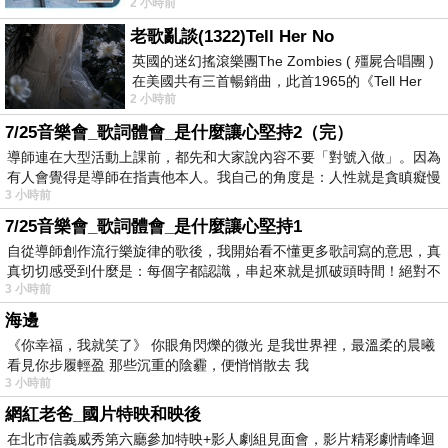
2 小時前
以到林鐵館。 這裡展示從山下
老歌亂談(1322)Tell Her No
英國的迷幻搖滾樂團The Zombies ( 殭屍合唱團 )
在美國共有三首暢銷曲，此首1965的《Tell Her
2 小時前
No》即為其中之一，在告示牌百大單曲
7/25音樂會_歌詞體會_是什麼讓心堅持2（完）
導師連在大型活動上課前，都先和大家說內容不要「對號入做」。因為
有人會覺得是導師在指責他本人。我自己的角度是：人性就是貪瞋癡慢
3 小時前
7/25音樂會_歌詞體會_是什麼讓心堅持1
自從導師創作流行樂旋律的歌後，我開始看不懂更多歌詞寫的意思，真
真切切感受到什麼是：每個字都認識，串起來就是抓破頭時間！絕對不
3 小時前
海邊
《你幸福，我就笑了》 你眼角閃爍的微光 是我世界裡，最溫柔的晨曦
看見你步履輕盈 那些沉重的陰霾，便悄悄散去 我
3 小時前
網紅老爸_國片特映和映後
在北市信義威秀第六廳參加特映+影人劇組見面會，影片精彩劇情峰迴