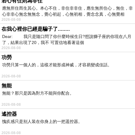
若心有住則為非住
應無所住而生其心。本心不住，非住非非住，應生無所住心，無住，非
心非非心無念無無念，覺心初起，心無初相，覺念念真，心無覺相
2026-08-08
在我心裡你已經是騙子了........
Dear: 我只是隨口問了你什麼時候生日?想說獅子座的你現在八月
了，結果出現了20，我不 可置信地看著這個
2026-08-08
功勞
功勞只算一個人的，這樣才能形成神威，才容易變成佳話。
2026-08-08
無能
無能？那只是因為對方不能與你配合。
2026-08-08
遙控器
愧疚感只是别人装在你身上的一把遥控器。
2026-08-08