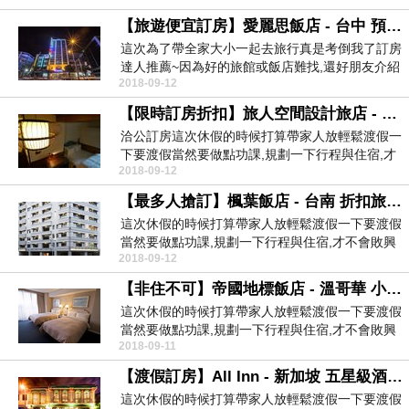
【旅遊便宜訂房】愛麗思飯店 - 台中 預訂旅館
這次為了帶全家大小一起去旅行真是考倒我了訂房
達人推薦~因為好的旅館或飯店難找,還好朋友介紹
2018-09-12
了我這間愛...
【限時訂房折扣】旅人空間設計旅店 - 台南 查詢觀光景點附近訂房
洽公訂房這次休假的時候打算帶家人放輕鬆渡假一
下要渡假當然要做點功課,規劃一下行程與住宿,才
2018-09-12
不會敗興而...
【最多人搶訂】楓葉飯店 - 台南 折扣旅館預訂
這次休假的時候打算帶家人放輕鬆渡假一下要渡假
當然要做點功課,規劃一下行程與住宿,才不會敗興
2018-09-12
而歸於是我...
【非住不可】帝國地標飯店 - 溫哥華 小酒店訂房優惠
這次休假的時候打算帶家人放輕鬆渡假一下要渡假
當然要做點功課,規劃一下行程與住宿,才不會敗興
2018-09-11
而歸於是我...
【渡假訂房】All Inn - 新加坡 五星級酒店優惠
這次休假的時候打算帶家人放輕鬆渡假一下要渡假