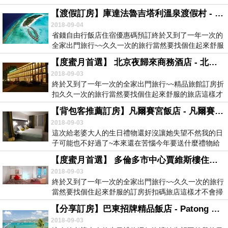
麼...
【渡假訂房】庫達法魯吉塔利溫泉渡假村 - 庫達夫納法魯 hotel限時預訂折扣
2018-09-04
省錢自由行飯店住宿優惠碼預訂終於又到了一年一次的
全家出門旅行~~久久一次的旅行當然要找個住起來舒服
的...
【度蜜月首選】 北京夜歸來商務酒店 - 北京 非訂不可
2018-09-03
終於又到了一年一次的全家出門旅行~~精品旅館訂房折
扣久久一次的旅行當然要找個住起來舒服的旅店這樣才
不...
【背包客推薦訂房】凡爾賽宮飯店 - 凡爾賽 民宿預訂折扣
2018-09-03
這次給老婆大人的生日禮物還好沒讓她失望不然我的日
子可能也不好過了~本來還在苦惱今年要送什麼禮物給
老婆...
【度蜜月首選】 多倫多市中心賈維斯樓住宿加早餐酒店 - 多倫多 推薦房間預訂優惠
2018-09-03
終於又到了一年一次的全家出門旅行~~久久一次的旅行
當然要找個住起來舒服的訂房折扣碼旅店這樣才不會掃
興...
【分享訂房】巴東招牌精品飯店 - Patong 便宜民宿住宿預訂
2018-09-03