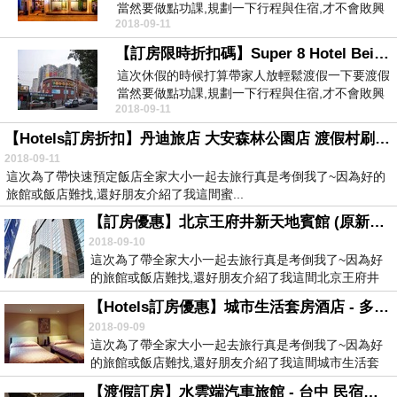
當然要做點功課,規劃一下行程與住宿,才不會敗興
2018-09-11
而歸於是我...
【訂房限時折扣碼】Super 8 Hotel Beijing Haidian Hua Yuan Qiao - 北京 預訂旅舍比價
這次休假的時候打算帶家人放輕鬆渡假一下要渡假
當然要做點功課,規劃一下行程與住宿,才不會敗興
2018-09-11
而歸於是我...
【Hotels訂房折扣】丹迪旅店 大安森林公園店 渡假村刷卡訂房折扣
2018-09-11
這次為了帶快速預定飯店全家大小一起去旅行真是考倒我了~因為好的
旅館或飯店難找,還好朋友介紹了我這間蜜...
【訂房優惠】北京王府井新天地賓館 (原新天地賓館) - 北京 旅舍訂房優惠
2018-09-10
這次為了帶全家大小一起去旅行真是考倒我了~因為好
的旅館或飯店難找,還好朋友介紹了我這間北京王府井
新天...
【Hotels訂房優惠】城市生活套房酒店 - 多倫多 旅館訂房便宜
2018-09-09
這次為了帶全家大小一起去旅行真是考倒我了~因為好
的旅館或飯店難找,還好朋友介紹了我這間城市生活套
房酒...
【渡假訂房】水雲端汽車旅館 - 台中 民宿便宜訂房