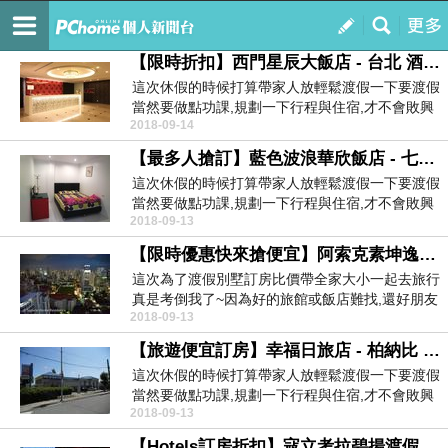
購物天堂
訂閱
我的
【限時折扣】西門星辰大飯店 - 台北 酒店限時預訂優惠
這次休假的時候打算帶家人放輕鬆渡假一下要渡假
當然要做點功課,規劃一下行程與住宿,才不會敗興
2018-09-14
而歸於是我...
【最多人搶訂】藍色波浪華欣飯店 - 七岩 渡假村預訂優惠
這次休假的時候打算帶家人放輕鬆渡假一下要渡假
當然要做點功課,規劃一下行程與住宿,才不會敗興
2018-09-13
預訂旅館限...
【限時優惠快來搶便宜】阿索克素坤逸住宅飯店 - 曼谷 渡假別墅訂房比價
這次為了渡假別墅訂房比價帶全家大小一起去旅行
真是考倒我了~因為好的旅館或飯店難找,還好朋友
2018-09-13
預訂渡假村...
【旅遊便宜訂房】幸福日旅店 - 柏納比 自助旅行省錢訂房
這次休假的時候打算帶家人放輕鬆渡假一下要渡假
當然要做點功課,規劃一下行程與住宿,才不會敗興
2018-09-13
而歸於是我...
【Hotels訂房折扣】寇立考拉碧揚渡假村 - 限成人 - 塔庫巴 便宜自由行訂房折扣