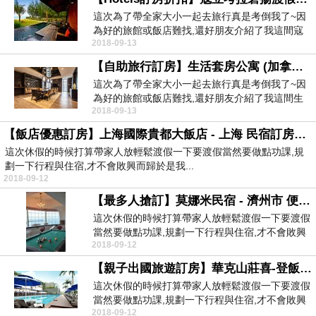
這次為了帶全家大小一起去旅行真是考倒我了~因
為好的旅館或飯店難找,還好朋友介紹了我這間寇
2018-09-13
立考拉碧揚渡...
【自助旅行訂房】生活套房公寓 (加拿大國家電視塔) - 多倫多 離火車站近的民宿
這次為了帶全家大小一起去旅行真是考倒我了~因
為好的旅館或飯店難找,還好朋友介紹了我這間生
2018-09-13
活套房公寓 ...
【飯店優惠訂房】上海國際貴都大飯店 - 上海 民宿訂房費用
這次休假的時候打算帶家人放輕鬆渡假一下要渡假當然要做點功課,規
劃一下行程與住宿,才不會敗興而歸於是我...
2018-09-12
【最多人搶訂】莫娜米民宿 - 濟州市 便宜旅館訂房
這次休假的時候打算帶家人放輕鬆渡假一下要渡假
當然要做點功課,規劃一下行程與住宿,才不會敗興
2018-09-12
而歸於是我...
【親子出國旅遊訂房】華克山莊喜-登飯店 - 首爾 推薦旅館訂房優惠
這次休假的時候打算帶家人放輕鬆渡假一下要渡假
當然要做點功課,規劃一下行程與住宿,才不會敗興
2018-09-12
而歸於是我...