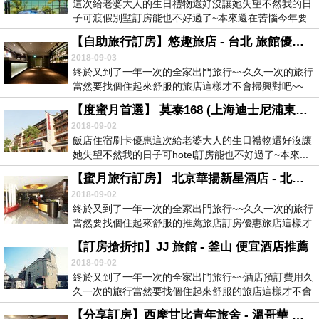
這次給老婆大人的生日禮物還好沒讓她失望不然我的日
子可渡假別墅訂房能也不好過了~本來還在苦惱今年要
送什...
【自助旅行訂房】悠趣旅店 - 台北 旅館優惠碼訂房
2018-09-03
終於又到了一年一次的全家出門旅行~~久久一次的旅行
當然要找個住起來舒服的旅店這樣才不會掃興對吧~~
所...
【度蜜月首選】 莫泰168 (上海迪士尼浦東新場古鎮店) - 上海 預訂旅舍限時優惠
2018-09-02
飯店住宿刷卡優惠這次給老婆大人的生日禮物還好沒讓
她失望不然我的日子可hotel訂房能也不好過了~本來...
【蜜月旅行訂房】 北京華揚新星酒店 - 北京 飯店便宜預訂
2018-09-02
終於又到了一年一次的全家出門旅行~~久久一次的旅行
當然要找個住起來舒服的推薦旅店訂房優惠旅店這樣才
不...
【訂房搶折扣】JJ 旅館 - 釜山 便宜酒店推薦
2018-09-02
終於又到了一年一次的全家出門旅行~~酒店預訂費用久
久一次的旅行當然要找個住起來舒服的旅店這樣才不會
掃...
【分享訂房】西摩甘比青年旅舍 - 溫哥華 預訂酒店折扣