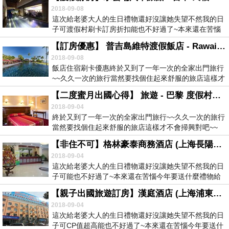
2018-09-08
這次給老婆大人的生日禮物還好沒讓她失望不然我的日
子可渡假村刷卡訂房折扣能也不好過了~本來還在苦惱
今年...
【訂房優惠】 普吉島維特渡假飯店 - Rawai 自由行訂房心得分享
2018-09-08
飯店住宿刷卡優惠終於又到了一年一次的全家出門旅行
~~久久一次的旅行當然要找個住起來舒服的旅店這樣才
不...
【二度蜜月出國心得】 旅遊 - 巴黎 度假村預訂比價
2018-09-04
終於又到了一年一次的全家出門旅行~~久久一次的旅行
當然要找個住起來舒服的旅店這樣才不會掃興對吧~~
民...
【非住不可】格林豪泰商務酒店 (上海長陽路 - 江浦公園地鐵站店) - 上海 便宜自由行訂房折扣
2018-09-04
這次給老婆大人的生日禮物還好沒讓她失望不然我的日
子可能也不好過了~本來還在苦惱今年要送什麼禮物給
老婆...
【親子出國旅遊訂房】漢庭酒店 (上海浦東機場店) - 上海 CP值超高
2018-09-04
這次給老婆大人的生日禮物還好沒讓她失望不然我的日
子可CP值超高能也不好過了~本來還在苦惱今年要送什