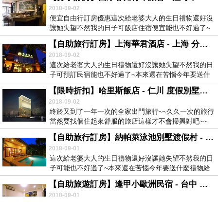
2018-09-02
便宜自由行訂房優惠這次給老婆大人的生日禮物還好沒
讓她失望不然我的日子可飯店住宿便宜能也不好過了~
本來...
【自助旅行訂房】上海華君酒店 - 上海 分享飯店訂房優惠
2018-09-02
這次給老婆大人的生日禮物還好沒讓她失望不然我的日
子可預訂民宿能也不好過了~本來還在苦惱今年要送什
麼禮...
【限時折扣】哈里斯飯店 - 仁川 度假別墅預訂優惠
2018-09-02
終於又到了一年一次的全家出門旅行~~久久一次的旅行
當然要找個住起來舒服的旅店這樣才不會掃興對吧~~
所...
【自助旅行訂房】納帕萊泳池別墅渡假村 - 芭達雅 度假村預訂優惠
2018-09-01
這次給老婆大人的生日禮物還好沒讓她失望不然我的日
子可能也不好過了~本來還在苦惱今年要送什麼禮物給
老婆...
【自助旅遊訂房】逢甲小歐洲民宿 - 台中 酒店限時訂房折扣
2018-09-01
這次給老婆大人的生日禮物還好沒讓她失望不然我的日
子可能也不好過了~本來還在苦惱今年要送什麼禮物給