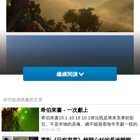
繼續閱讀
你可能感興趣的文章
希伯來書 - 一次獻上
希伯來書10:1-10:18 10:1律法既是將來美事的影
兒、不是本物的真像、總不能藉着每年常獻一樣的
2026-08-05
祭物、叫那近前來的人得以完全。 10