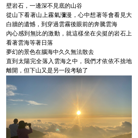
壁岩石，一邊深不見底的山谷
從山下看著山上霧氣瀰漫，心中想著等會看見大
白牆的遺憾，到穿過雲霧後眼前的奔騰雲海
內心感到無比的激動，就這樣坐在尖挺的岩石上
看著雲海等著日落
夢幻的景色在腦海中久久無法散去
直到太陽完全落入雲海之中，我們才依依不捨地
離開，但下山又是另一段考驗了