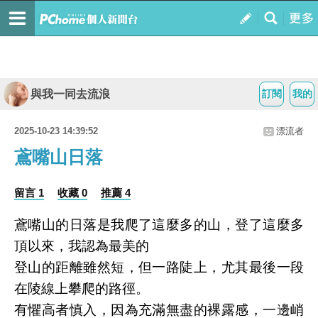
與我一同去流浪
訂閱
我的
2025-10-23 14:39:52
漂流者
鳶嘴山日落
留言 1
收藏 0
推薦 4
鳶嘴山的日落是我爬了這麼多的山，登了這麼多
頂以來，我認為最美的
登山的距離雖然短，但一路陡上，尤其最後一段
在陵線上攀爬的路徑。
有懼高者慎入，因為充滿無盡的裸露感，一邊峭