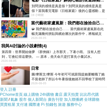
電影《日租家庭》解開心結的長途歸鄉！能在電影院感受到地理的寬闊和人心的相鄰，真是太棒了！
別問演的感情是真是假？別問演員的感情是真是
假？當我看完電影《日租家庭》後的心靈感動，是
19 小時前
真的。詮釋的情感觸動了人心，就是真情
當代藝術家盧嵐新：我們都在撿拾自己，將散落的情緒與碎片，拼回生命完整的輪廓
🧩 我們都在撿拾自己…… 當代藝術家盧嵐新在此
幅充滿幾何拼貼與繽紛層次的新作中，將報紙文
2026-08-05
字、彩色剪紙與明亮顏料層層
我與AI討論的小說劇情(4)
第四章：世界開始做夢 《群俠錄》上市那天，下著小雨。 沒有人想
到，它會紅得這麼快。 — 原本，堯天命只是打算先小量試水。
2026-08-05
日常
圖/摩斯文/摩斯 今年初可可就跟我提她要離職了她
不當老師了所以今年暑假後她就不回學校了當時問
2026-08-05
她不是很喜歡幼幼班的小朋友嗎捨得不
登入
註冊
PChome首頁
線上購物
24h購物
書店
露天拍賣
比比昂代購
新聞
/
氣象
股市
個人新聞台
廣告刊登
加入聯播網
全球購物
買賣租屋
支付連
國際連
Pi 拍錢包
旅遊
服務中心