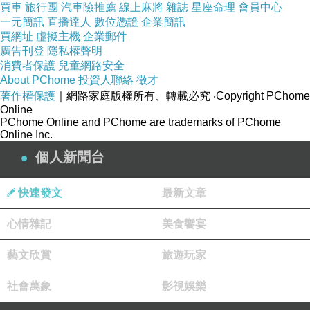
買車
旅行團
汽車險推薦
線上麻將
雜誌
星座命理
會員中心
一元簡訊
直播達人
數位憑證
企業簡訊
買網址
虛擬主機
企業郵件
廣告刊登
隱私權聲明
消費者保護
兒童網路安全
About PChome
投資人聯絡
徵才
著作權保護
｜網路家庭版權所有、轉載必究
‧Copyright PChome
Online
PChome Online and PChome are trademarks of PChome
Online Inc.
個人新聞台
快速發文
最新文章
三個人的武陵二、三、四秀
上一篇：
心情雜記
美食饗宴
大霸尖山的感動
下一篇：
藝文欣賞
旅遊玩家
社會萬象
影視娛樂