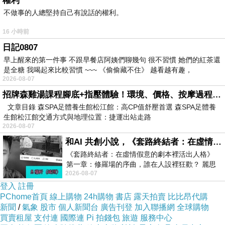
權利
不做事的人總堅持自己有說話的權利。
16 小時前
台中市北區一中街273號
日記0807
台南市南區西門路一段565號
早上醒來的第一件事 不跟早餐店阿姨們聊幾句 很不習慣 她們的紅茶還
高雄市左營區博愛二路638號
是全糖 我喝起來比較習慣 ~~~ 《偷偷藏不住》 越看越有趣，
2026-08-07
線上客服LINE：@gapple
招牌森雞湯課程腳底+指壓體驗！環境、價格、按摩過程全紀錄，森SPA足體養生館松江館最新價格表
官方網站：
http://gapple3c.com/
文章目錄 森SPA足體養生館松江館：高CP值舒壓首選 森SPA足體養
相關網站：
生館松江館交通方式與地理位置：捷運出站走路
2026-08-07
http://cash3c.pixnet.net/blog
和AI 共創小說，《套路終結者：在虛情假意的劇本裡活出人格》
http://blog.nownews.com/blog.php?bid=56172
《套路終結者：在虛情假意的劇本裡活出人格》
http://blog.udn.com/jinx3c/article
第一章：修羅場的序曲，誰在人設裡狂歡？ 麗思
http://mypaper.pchome.com.tw/jinx3c
2026-08-07
卡爾頓酒店的總統套房內，燈光昏
登入
註冊
http://blog.xuite.net/gapple1234/twblog
PChome首頁
線上購物
24h購物
書店
露天拍賣
比比昂代購
新聞
/
氣象
股市
個人新聞台
廣告刊登
加入聯播網
全球購物
買賣租屋
支付連
國際連
Pi 拍錢包
旅遊
服務中心