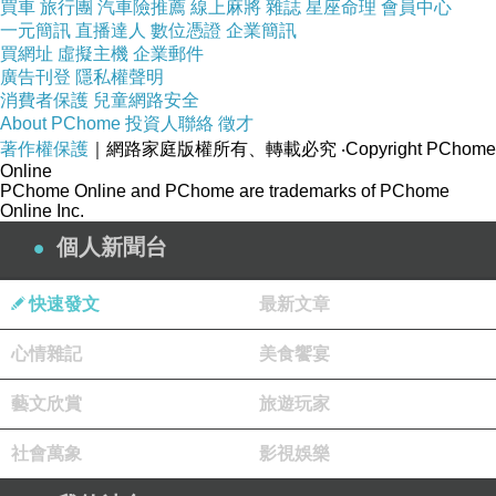
買車
旅行團
汽車險推薦
線上麻將
雜誌
星座命理
會員中心
現金收購二手全新
3C
產品
|
收購
相機
|
收購筆電
|
收
一元簡訊
直播達人
數位憑證
企業簡訊
購單眼
|
收購鏡頭
|
收購手機
|
收購
平板
電腦
|
買網址
虛擬主機
企業郵件
廣告刊登
隱私權聲明
消費者保護
兒童網路安全
高雄收購相機
|
高雄收購鏡頭
|
高雄收購筆電
|
高雄
About PChome
投資人聯絡
徵才
收購手機
|
高雄收購平板
|
著作權保護
｜網路家庭版權所有、轉載必究
‧Copyright PChome
Online
PChome Online and PChome are trademarks of PChome
台南收購二手相機
|
台南收購二手鏡頭
|
台南收購
Online Inc.
二手筆電
|
台南收購二手手機
|
台南收購二手平板
|
個人新聞台
收購
canon
、
nikon
、
sony
、
casio
、
asus
、
快速發文
最新文章
acer
、
dell
、
hp
、
sigma
、
tamron
、
msi
心情雜記
美食饗宴
收購數位單眼相機、收購鏡頭、
收購相機
、收購
閃光燈、筆記型電腦收購、平板電腦收購、
筆電
藝文欣賞
旅遊玩家
收購、收購遊戲主機
社會萬象
影視娛樂
iPhone
、回收
二手
電腦收購中古筆電、
筆記型電