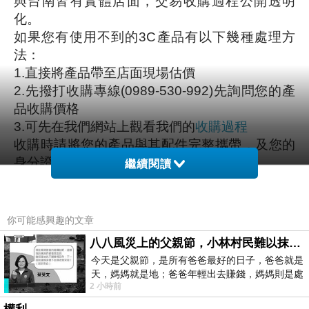
與台南皆有實體店面，交易收購過程公開透明
化。
如果您有使用不到的
3C
產品有以下幾種處理方
法：
1.
直接將產品帶至店面現場估價
2.
先撥打收購專線
(0989-530-992)
先詢問您的產
品收購價格
3.
可先在我們網站上觀看我們的
收購過程
收購時請將您的產品與其配件完整攜帶，及您的
身分證明文件
(1
張身分證即可
)
繼續閱讀
文字簡易說明收購程序：現場估價
->
產品測試
->
現金交易
->
影印客戶證件
(
影本會蓋上作廢章處
理
)
你可能感興趣的文章
我們的收購過程已在網站上公開說明，還請各位
八八風災上的父親節，小林村民難以抹滅的痛
放心。
今天是父親節，是所有爸爸最好的日子，爸爸就是
天，媽媽就是地；爸爸年輕出去賺錢，媽媽則是處
二、店面資訊：
2 小時前
理家務，職業不分高低貴賤，只有人品才
收購專線：
0989-530-992