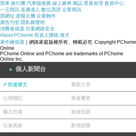
買車
旅行團
汽車險推薦
線上麻將
雜誌
星座命理
會員中心
一元簡訊
直播達人
數位憑證
企業簡訊
二手收購過程圖文解說
(youtube
網
買網址
虛擬主機
企業郵件
址
):
http://youtu.be/qoU8bfghwDQ
廣告刊登
隱私權聲明
消費者保護
兒童網路安全
About PChome
投資人聯絡
徵才
現金收購二手全新
3C
產品
|
收購
相機
|
收購筆電
|
收
著作權保護
｜網路家庭版權所有、轉載必究
‧Copyright PChome
購單眼
|
收購鏡頭
|
收購手機
|
收購
平板
電腦
|
Online
PChome Online and PChome are trademarks of PChome
Online Inc.
高雄收購相機
|
高雄收購鏡頭
|
高雄收購筆電
|
高雄
個人新聞台
收購手機
|
高雄收購平板
|
快速發文
最新文章
台南收購二手相機
|
台南收購二手鏡頭
|
台南收購
二手筆電
|
台南收購二手手機
|
台南收購二手平板
|
心情雜記
美食饗宴
收購
canon
、
nikon
、
sony
、
casio
、
asus
、
藝文欣賞
旅遊玩家
acer
、
dell
、
hp
、
sigma
、
tamron
、
msi
社會萬象
影視娛樂
收購數位單眼相機、收購鏡頭、
收購相機
、收購