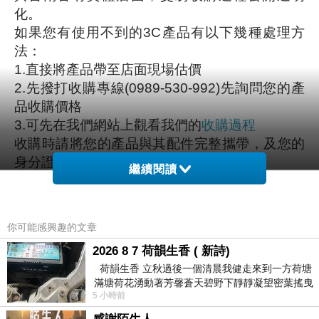
化。
如果您有使用不到的
3C
產品有以下幾種處理方
法：
1.
直接將產品帶至店面現場估價
2.
先撥打收購專線
(0989-530-992)
先詢問您的產
品收購價格
3.
可先在我們網站上觀看我們的
收購過程
收購時請將您的產品與其配件完整攜帶，及您的
身分證明文件
(1
張身分證即可
)
繼續閱讀
文字簡易說明收購程序：現場估價
->
產品測試
->
現金交易
->
影印客戶證件
(
影本會蓋上作廢章處
理
)
你可能感興趣的文章
我們的收購過程已在網站上公開說明，還請各位
2026 8 7 荷韻生香 ( 新詩)
放心。
荷韻生香 立秋過後一個清晨我健走來到一方荷塘
滿塘荷花湧動著芳馨蒼天碧野下靜靜凝望密葉搖曳
二、店面資訊：
5 小時前
幽泉中復有蛙鳴嘓嘓水波裡搖曳
收購專線：
0989-530-992