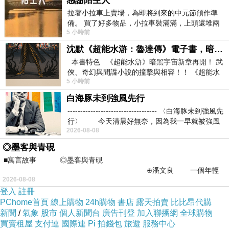
感謝陌生人
拉著小拉車上賣場，為即將到來的中元節預作準
台中市北區一中街273號
備。 買了好多物品，小拉車裝滿滿，上頭還堆兩
5 小時前
紙箱。 雖辛苦了點，這點程度我一個人搬
台南市南區西門路一段565號
沈默《超能水滸：魯達傳》電子書，暗黑宇宙新章，一一五年八月璀璨上架！
高雄市左營區博愛二路638號
本書特色 《超能水滸》暗黑宇宙新章再開！ 武
線上客服LINE：@gapple
俠、奇幻與間諜小說的撞擊與相容！！ 《超能水
官方網站：
http://gapple3c.com/
5 小時前
滸》系列第四部
相關網站：
白海豚未到強風先行
http://cash3c.pixnet.net/blog
----------------------------------- 〈白海豚未到強風先
行〉 今天清晨好無奈，因為我一早就被強風
http://mypaper.pchome.com.tw/cash3c
2026-08-08
http://blog.xuite.net/shot3c/blog
◎墨客與青硯
http://blog.sina.com.tw/note3c/
■寓言故事 ◎墨客與青硯
⊕潘文良 一個年輕
http://blog.nownews.com/blog.php?bid=56172
2026-08-08
的墨客，在京城的古玩肆裡
http://blog.udn.com/jinx3c/article
登入
註冊
PChome首頁
線上購物
24h購物
書店
露天拍賣
比比昂代購
http://mypaper.pchome.com.tw/jinx3c
新聞
/
氣象
股市
個人新聞台
廣告刊登
加入聯播網
全球購物
http://blog.xuite.net/gapple1234/twblog
買賣租屋
支付連
國際連
Pi 拍錢包
旅遊
服務中心