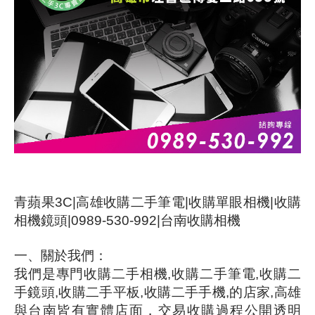
青蘋果3C|
高雄收購二手筆電
|收購單眼相機|收購
相機鏡頭|0989-530-992|台南收購相機
一、關於我們：
我們是專門收購二手相機
,
收購二手筆電
,
收購二
手鏡頭
,
收購二手平板
,
收購二手手機
,
的店家
,
高雄
與台南皆有實體店面，交易收購過程公開透明