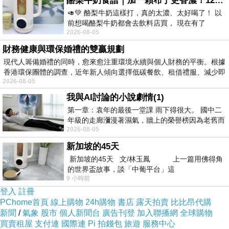
酪梨牛奶食譜｜加一顆布丁更香濃！120秒完成飲料店級酪梨奶昔｜imami 旗艦豆漿機
🥑💚 酪梨牛奶這樣打，真的太濃、太好喝了！ 以
前想喝酪梨牛奶都會去飲料店買， 現在有了
2026-08-05
imami 健康煮藝｜旗艦破壁智慧養生豆漿機，
財務健康與環保婚禮的雙贏規劃
現代人籌備婚禮的同時，愈來愈注重環境永續與個人財務的平衡。根據
香港環保團體的調查，近年新人傾向選擇低碳餐飲、租借禮服、減少即
2026-08-05
我與AI討論的小說劇情(1)
第一章：袁年的最後一堂課 雨下得很大。 國中二
年級的走廊瀰漫著濕氣，牆上的榮譽榜因為老舊而
2026-08-05
微微捲起。 堯禹舜站在辦公室外，手
新加坡的45天
新加坡的45天 文/林玉鳳 上一篇用佛得角
的世界盃故事，談「中葡平台」這
9 小時前
白天晚上都漂亮
登入
註冊
PChome首頁
線上購物
24h購物
書店
露天拍賣
比比昂代購
新聞
/
氣象
股市
個人新聞台
廣告刊登
加入聯播網
全球購物
買賣租屋
支付連
國際連
Pi 拍錢包
旅遊
服務中心