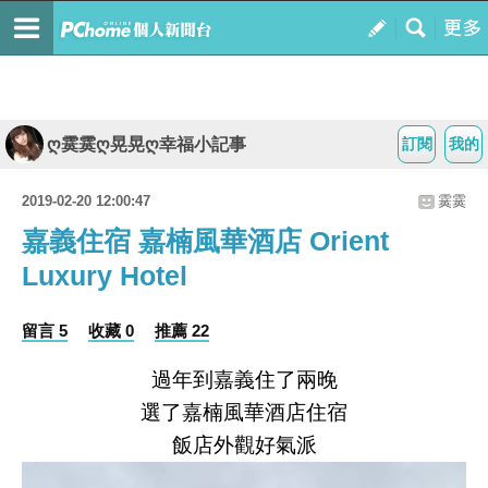
ღ霙霙ღ晃晃ღ幸福小記事
訂閱
我的
2019-02-20 12:00:47
霙霙
嘉義住宿 嘉楠風華酒店 Orient
Luxury Hotel
留言 5
收藏 0
推薦 22
過年到嘉義住了兩晚
選了嘉楠風華酒店住宿
飯店外觀好氣派