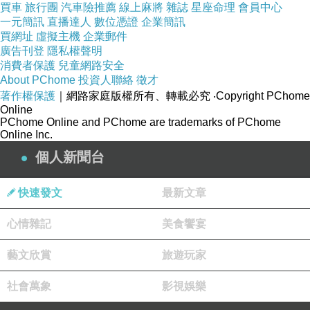
買車
旅行團
汽車險推薦
線上麻將
雜誌
星座命理
會員中心
一元簡訊
直播達人
數位憑證
企業簡訊
買網址
虛擬主機
企業郵件
廣告刊登
隱私權聲明
消費者保護
兒童網路安全
About PChome
投資人聯絡
徵才
著作權保護
｜網路家庭版權所有、轉載必究
‧Copyright PChome
Online
PChome Online and PChome are trademarks of PChome
Online Inc.
個人新聞台
快速發文
最新文章
心情雜記
美食饗宴
哈哈，很開心的寶
藝文欣賞
旅遊玩家
社會萬象
影視娛樂
我們第一次一起外宿