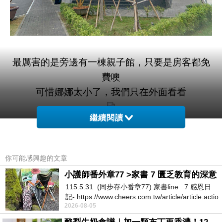
最厲害的是旁邊有一棟親子館，只要是房客都免
費噢
可惜娜娜太小了，我們只在外面看看
繼續閱讀
你可能感興趣的文章
娜娜一直在看旁邊的小哥哥
小護師番外章77 >家書 7 匱乏教育的深意
115.5.31 (同步存小番章77) 家書line 7 感恩日
記- https://www.cheers.com.tw/article/article.actio
2026-08-05
挑高大廳感覺好舒服