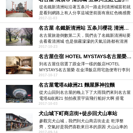
從名鐵新清洲站沿著五条川一路走到清洲城當初就
是看到網路上有人分享這城堡前面有座紅色橋感覺
2017-11-03
很宮崎駿，讓...
名古屋 名鐵新清洲站 五条川櫻花 清洲公園櫻花
名古屋旅遊倒數第二天，我們去了名鐵新清洲站要
去看看清洲城 也是個霧濛濛的天氣沿路都有清洲
2017-10-23
城指標 我們...
名古屋住宿 HOTEL MYSTAYS名古屋榮 驚安の殿堂 風來坊外帶手羽先
到名古屋住宿選了跟金澤一樣的飯店HOTEL
MYSTAYS名古屋榮 在金澤飯店用宅急便寄行李到
2017-10-17
名古屋...
名古屋電塔&綠洲21 麵屋豚神拉麵
從犬山回到名古屋的晚上下了大雨我們來到名古屋
電塔&綠洲21 拍拍夜景宇宙飛行船好大啊 搭電
2017-10-03
梯...
犬山城下町商店街+徒步回犬山車站
參觀完犬山城，我們到犬山商店街走走 乾淨整
齊，空氣好是我們喜歡來日本的原因 犬山山車的
2017-09-14
倉庫耶商店下午...