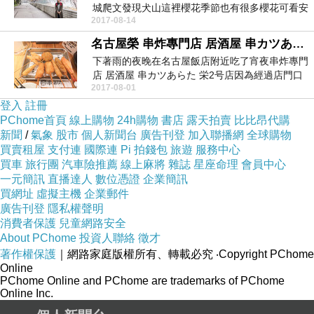
城爬文發現犬山這裡櫻花季節也有很多櫻花可看安
2017-08-14
排一天來犬山...
名古屋榮 串炸專門店 居酒屋 串カツあらた 新栄店
下著雨的夜晚在名古屋飯店附近吃了宵夜串炸專門
店 居酒屋 串カツあらた 栄2号店因為經過店門口
2017-08-01
覺得布置...
登入
註冊
PChome首頁
線上購物
24h購物
書店
露天拍賣
比比昂代購
新聞
/
氣象
股市
個人新聞台
廣告刊登
加入聯播網
全球購物
買賣租屋
支付連
國際連
Pi 拍錢包
旅遊
服務中心
買車
旅行團
汽車險推薦
線上麻將
雜誌
星座命理
會員中心
一元簡訊
直播達人
數位憑證
企業簡訊
買網址
虛擬主機
企業郵件
廣告刊登
隱私權聲明
消費者保護
兒童網路安全
About PChome
投資人聯絡
徵才
著作權保護
｜網路家庭版權所有、轉載必究
‧Copyright PChome
Online
PChome Online and PChome are trademarks of PChome
Online Inc.