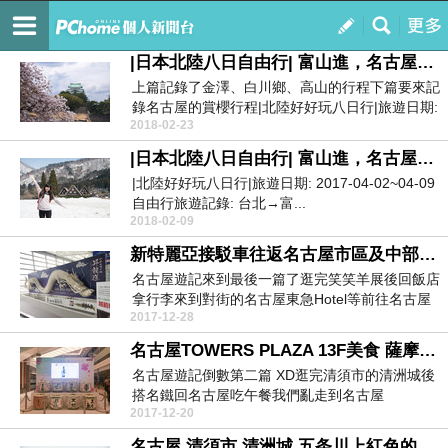
ღ霙霙ღ晃晃ღ幸福小記事
訂閱
我的
|日本北陸八日自由行| 富山進，名古屋出: 台北→富山→金澤→白川鄉→高山→名古屋→台北(下篇: 名古屋賞櫻)
上篇記錄了金澤、白川鄉、高山的行程下篇要來記
錄名古屋的賞櫻行程|北陸好好玩八日行|旅遊日期:
2018-02-23
201...
|日本北陸八日自由行| 富山進，名古屋出，不走回頭路: 台北→富山→金澤→白川鄉→高山→名古屋→台北 (上篇)
|北陸好好玩八日行|旅遊日期: 2017-04-02~04-09
自由行旅遊記錄: 台北→富...
2018-02-09
新特麗亞接駁車往返名古屋市區及中部國際機場 東橫INN中部國際空港本館（橙色方面）+搭飛機回台北
名古屋遊記來到最後一篇了逛完笑笑羊展後回飯店
拿行李來到對街的名古屋東急Hotel等前往名古屋
2017-12-28
機場的巴...
名古屋TOWERS PLAZA 13F美食 薩摩黑豚 宮忠タワーズプラザ店 松坂屋美術館 笑笑羊展
名古屋遊記倒數第二篇 XD逛完清須市的清洲城後
搭名鐵回名古屋吃午餐我們亂走到名古屋
2017-12-20
TOWERS PL...
名古屋 清須市 清洲城 五条川上紅色的大手橋