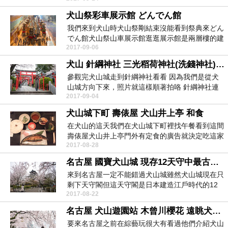
犬山祭彩車展示館 どんでん館
我們來到犬山時犬山祭剛結束沒能看到祭典來どん
でん館犬山祭山車展示館逛逛展示館是兩層樓的建
2017-09-06
築 彩車的照...
犬山 針綱神社 三光稻荷神社(洗錢神社) 犬山神社
參觀完犬山城走到針綱神社看看 因為我們是從犬
山城方向下來，照片就這樣順著拍咯 針綱神社連
2017-09-04
接三光稻荷...
犬山城下町 壽俵屋 犬山井上亭 和食
在犬山的這天我們在犬山城下町裡找午餐看到這間
壽俵屋犬山井上亭門外有定食的廣告就決定吃這家
2017-08-28
咯 餐廳有榻...
名古屋 國寶犬山城 現存12天守中最古老的天守閣
來到名古屋一定不能錯過犬山城雖然犬山城現在只
剩下天守閣但這天守閣是日本建造江戶時代的12
2017-08-22
座現存天守中...
名古屋 犬山遊園站 木曾川櫻花 遠眺犬山城
要來名古屋之前在綜藝玩很大有看過他們介紹犬山