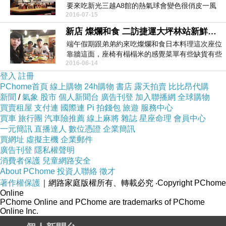
要來吃新光三越A8館的熱氣球會變色很俏皮一風
2016-07-15
堂位在B1 ...
新店 燦爛和食 二訪捷運大坪林站新鮮美味日本料理
端午假期跟弟弟約來吃燦爛和食日本料理這次座位
靠牆這面，座椅有榻榻米的感覺菜單有些缺貨有些
2016-06-14
停售廚房上方...
登入
註冊
PChome首頁
線上購物
24h購物
書店
露天拍賣
比比昂代購
新聞
/
氣象
股市
個人新聞台
廣告刊登
加入聯播網
全球購物
買賣租屋
支付連
國際連
Pi 拍錢包
旅遊
服務中心
買車
旅行團
汽車險推薦
線上麻將
雜誌
星座命理
會員中心
一元簡訊
直播達人
數位憑證
企業簡訊
買網址
虛擬主機
企業郵件
廣告刊登
隱私權聲明
消費者保護
兒童網路安全
About PChome
投資人聯絡
徵才
著作權保護
｜網路家庭版權所有、轉載必究
‧Copyright PChome
Online
PChome Online and PChome are trademarks of PChome
Online Inc.