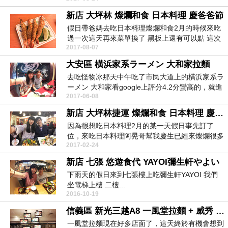
新店 大坪林 燦爛和食 日本料理 慶爸爸節
假日帶爸媽去吃日本料理燦爛和食2月的時候來吃
過一次這天再來菜單換了 黑板上還有可以點 這次
2017-08-07
點了很多...
大安區 橫浜家系ラーメン 大和家拉麵
去吃怪物冰那天中午吃了市民大道上的橫浜家系ラ
ーメン 大和家看google上評分4.2分蠻高的，就進
2017-06-08
來...
新店 大坪林捷運 燦爛和食 日本料理 慶生日快樂
因為很想吃日本料理2月的某一天假日事先訂了
位，來吃日本料理阿晃哥幫我慶生已經來燦爛很多
2017-02-24
次了，之前還有...
新店 七張 悠遊食代 YAYOI彌生軒やよい
下雨天的假日來到七張樓上吃彌生軒YAYOI 我們
坐電梯上樓 二樓...
2016-10-19
信義區 新光三越A8 一風堂拉麵 + 威秀 魔獸: 崛起
一風堂拉麵現在好多店面了，這天終於有機會想到