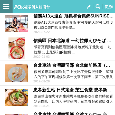
ღ霙霙ღ晃晃ღ幸福小記事
訂閱
我的
信義A13大遠百 旭集和食集錦SUNRISE 下午茶 日式料理吃到飽
信義A13大遠百復古美食街 有可愛的天燈可以拍 3
樓LEGO專門店 5樓美學...
2020-07-22
信義區 日本北海道 一幻拉麵えびそば 夢幻甜蝦頭湯底拉麵
帶著寶寶到信義區看聖誕樹 晚餐吃了北海道 一幻
拉麵 史上最夢幻的拉麵 ...
2020-01-03
台北車站 台灣壽司郎 台北館前路店（台灣旗艦店）海老祭
假日又來壽司郎報到了上次吃了覺得很好吃，星期
六的下午來現場候位第一次來下雨天，第二次來又
2019-08-29
是下雨天這天...
忠孝新生站 日式定食 芝生食堂 忠孝新生店 五菜一汁
逛完華山在忠孝新生站思考晚餐要吃什麼的時候看
到這間店，店內人潮蠻多的，菜單看起來很吸引人
2019-08-21
我們就登記後...
台北車站 台灣壽司郎 台湾スシロー 台北館前路店（台灣旗艦店）