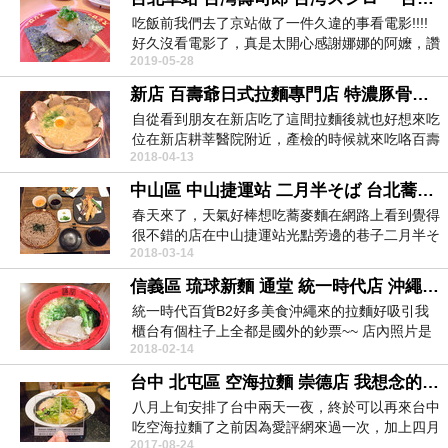
吃飯前我們去了京站做了一件久違的事看電影!!!!
好久沒看電影了，真是太開心感謝娜娜的阿嬤，讚
2019-05-28
嘆娜...
新店 百壽爺日式拉麵專門店 特濃豚骨拉麵、京都醬油拉麵、秘製地獄辛拉麵
自從看到朋友在新店吃了這間拉麵後就也好想來吃
位在新店耕莘醫院附近，產檢的時候就來吃咯百壽
2018-04-13
爺日式拉麵專...
中山區 中山捷運站 二月半そば 台北蕎麥麵
春天來了，天氣好棒想吃蕎麥麵在網路上看到覺得
很不錯的店在中山捷運站光點旁邊的巷子二月半そ
2018-03-14
ば二月半蕎麥...
信義區 琉球新麵 通堂 統一時代店 沖繩拉麵
統一時代百貨B2好多美食沖繩來的拉麵好吸引我
櫃台有個柱子上全都是國外的鈔票~~ 店內照片是
2018-02-14
吃完飯拍...
台中 北屯區 空海拉麵 崇德店 我想念的柚香鹽味拉麵
八月上旬安排了台中兩天一夜，終於可以再來台中
吃空海拉麵了之前因為愛評網來過一次，加上四月
2017-08-24
初去金澤吃到...