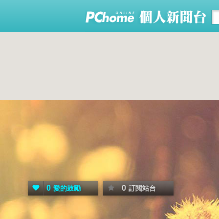
0
0
愛的鼓勵
訂閱站台