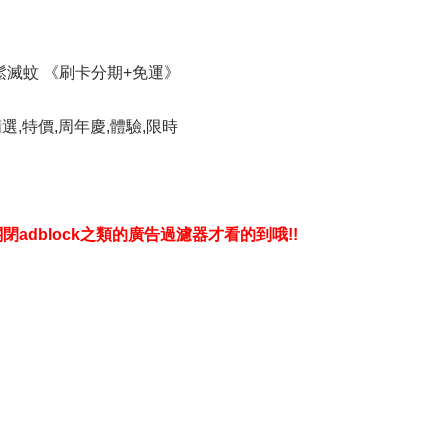
輕鬆滅蚊 《刷卡分期+免運》
精選,特價,周年慶,體驗,限時
dblock之類的廣告過濾器才看的到哦!!