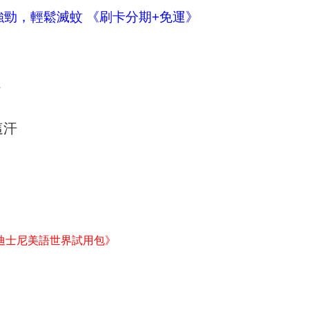
電力強勁，輕鬆滅蚊 《刷卡分期+免運》
貨
這汗
迪士尼美語世界試用包》