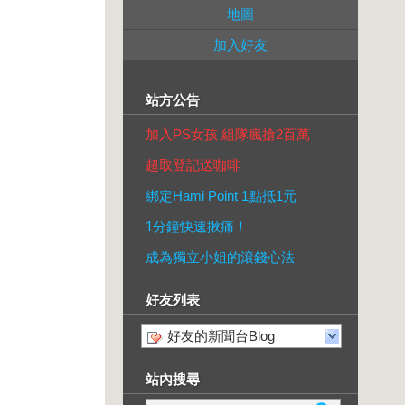
地圖
加入好友
站方公告
加入PS女孩 組隊瘋搶2百萬
超取登記送咖啡
綁定Hami Point 1點抵1元
1分鐘快速揪痛！
成為獨立小姐的滾錢心法
好友列表
好友的新聞台Blog
站內搜尋