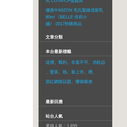
乳 COYA-CP值超高
優惠中MIZON 毛孔緊緻清新乳
80ml 《BELLE 倍莉小
舖》-2017秒購商品
文章分類
本台最新標籤
送禮
、
戰利
、
非逛不可
、
消耗品
、
驚喜
、
熱
、
新上市
、
禮
、
當紅網路話題
、
哪個最便
最新回應
站台人氣
累積人氣：
1,699