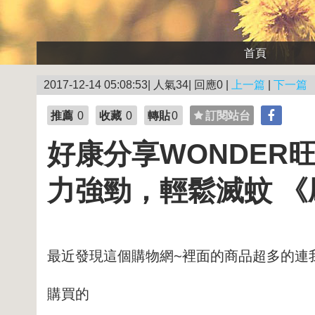
首頁
2017-12-14 05:08:53| 人氣34| 回應0 |
上一篇
|
下一篇
推薦
0
收藏
0
轉貼
0
訂閱站台
好康分享WONDER旺
力強勁，輕鬆滅蚊 《
最近發現這個購物網~裡面的商品超多的連
購買的