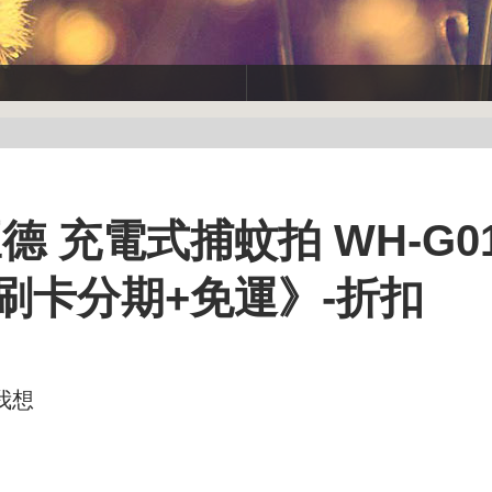
德 充電式捕蚊拍 WH-G01
刷卡分期+免運》-折扣
我想