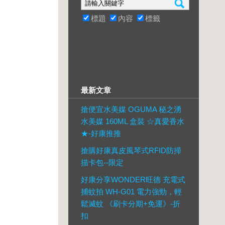
標題
內容
標籤
最新文章
搶便宜水美媒 OGUMA 秘之湧
水美媒 160ML 盒裝 ☆真愛香水
★-好康推推
搶購好康真皮風琴式RFID防掃
描卡包--限定
好康分享WONDER旺德 充電式
捕蚊拍 WH-G01 電力強勁，輕
鬆滅蚊 《刷卡分期+免運》-折
扣