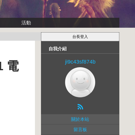
活動
自我介紹
ji9c43sf874b
 電
關於本站
留言板