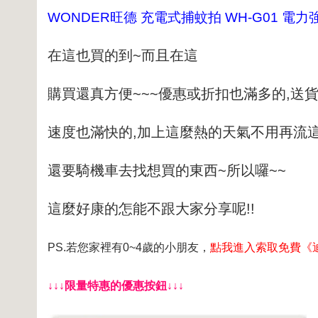
WONDER旺德 充電式捕蚊拍 WH-G01 
在這也買的到~而且在這
購買還真方便~~~優惠或折扣也滿多的,
送
速度也滿快的,加上這麼熱的天氣不用再
流
還要騎機車去找想買的東西~
所以囉~~
這麼好康的怎能不跟大家分享呢!!
PS.若您家裡有0~4歲的小朋友，
點我進入索取免費《
↓↓↓限量特惠的優惠按鈕↓↓↓