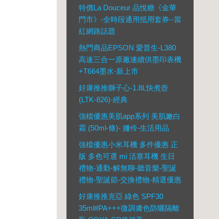
特價La Douceur 品悅糖《金華
門市》-全時段通用抵用套券--當
紅網路話題
熱門商品EPSON 愛普生-L380
高速三合一原廠連續供墨印表機
+T664墨水-新上市
好康推推獅子心-1.8L快煮壺
(LTK-826)-經典
強檔優惠美肌app系列 美肌嫩白
霜 (50ml-條)- 姍伶-生活用品
強檔優惠小米耳機 多件優惠 正
版 多色可選 mi 活塞耳機 生日
禮物-通勤-解無聊-聽音樂-聖誕
禮物-聖誕節-交換禮物-精選優惠
好康推推克亞 綠色 SPF30
35ml#PA+++微調膚色防曬隔離