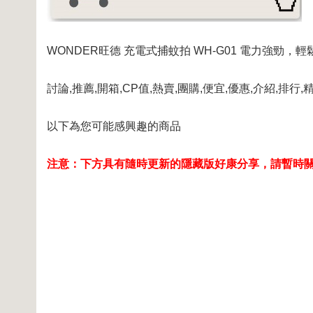
WONDER旺德 充電式捕蚊拍 WH-G01 電力強勁，
討論,推薦,開箱,CP值,熱賣,團購,便宜,優惠,介紹,排行,
以下為您可能感興趣的商品
注意：下方具有隨時更新的隱藏版好康分享，請暫時關閉a