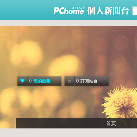
0
0
愛的鼓勵
訂閱站台
首頁