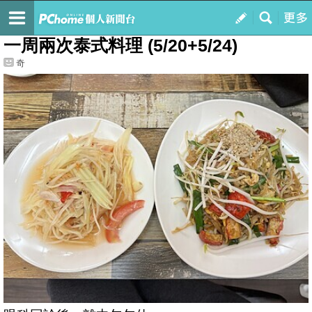
我的
最新文章
一周兩次泰式料理 (5/20+5/24)
奇