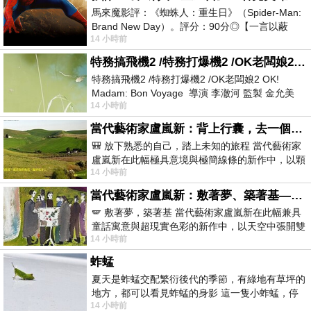
馬來魔影評：《蜘蛛人：重生日》（Spider-Man:
Brand New Day）。評分：90分◎【一言以蔽
14 小時前
之】：一個失去一切的英雄，學會放下孤獨、
特務搞飛機2 /特務打爆機2 /OK老闆娘2 OK! Madam: Bon Voyage
特務搞飛機2 /特務打爆機2 /OK老闆娘2 OK!
Madam: Bon Voyage 導演 李澈河 監製 金允美
14 小時前
劇本 申鉉成 主演 嚴正化 朴誠雄
當代藝術家盧嵐新：背上行囊，去一個沒有人認識你的地方——看風景，也遇見渴望出發的自己
🎒 放下熟悉的自己，踏上未知的旅程 當代藝術家
盧嵐新在此幅極具意境與極簡線條的新作中，以顆
14 小時前
粒感豐富的灰綠粗糙背景，搭配凝練且具
當代藝術家盧嵐新：敷著夢、築著基——讓筆觸成為存在過的證據，將相遇的溫度熔鑄成新的模樣
🪽 敷著夢，築著基 當代藝術家盧嵐新在此幅兼具
童話寓意與超現實色彩的新作中，以天空中張開雙
14 小時前
翼的神聖形象與地面上聚集的人群對話，
蚱蜢
夏天是蚱蜢交配繁衍後代的季節，有綠地有草坪的
地方，都可以看見蚱蜢的身影 這一隻小蚱蜢，停
14 小時前
在車頂上，怎麼樣小心驅趕，都無動