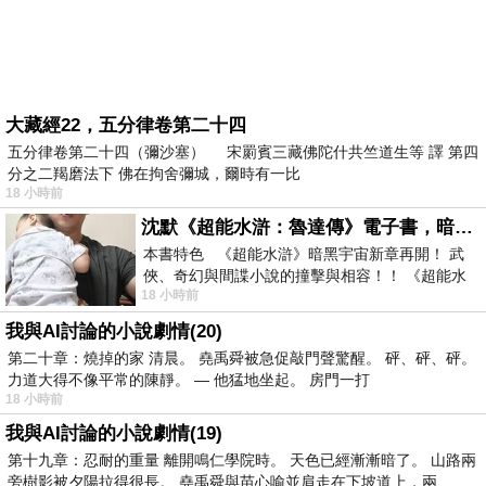
大藏經22，五分律卷第二十四
五分律卷第二十四（彌沙塞） 宋罽賓三藏佛陀什共竺道生等 譯 第四
分之二羯磨法下 佛在拘舍彌城，爾時有一比
18 小時前
沈默《超能水滸：魯達傳》電子書，暗黑宇宙新章，一一五年八月璀璨上架！
本書特色 《超能水滸》暗黑宇宙新章再開！ 武
俠、奇幻與間諜小說的撞擊與相容！！ 《超能水
18 小時前
滸》系列第四部變幻登場
我與AI討論的小說劇情(20)
第二十章：燒掉的家 清晨。 堯禹舜被急促敲門聲驚醒。 砰、砰、砰。
力道大得不像平常的陳靜。 — 他猛地坐起。 房門一打
18 小時前
我與AI討論的小說劇情(19)
第十九章：忍耐的重量 離開鳴仁學院時。 天色已經漸漸暗了。 山路兩
旁樹影被夕陽拉得很長。 堯禹舜與苗心喻並肩走在下坡道上，兩