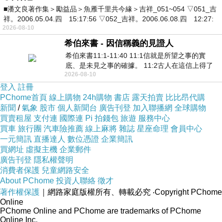
■潘文良著作集＞勵益品＞魚雁千里共今緣＞吉祥_051~054 ▽051_吉
祥。2006.05.04.四 15:17:56 ▽052_吉祥。2006.06.08.四 12:27:
2026-08-10
希伯來書 - 因信稱義的見證人
希伯來書11:1-11:40 11:1信就是所望之事的實
底、是未見之事的確據。 11:2古人在這信上得了
2026-08-10
美好的證據。 11:3我們因着信、就知道
登入
註冊
PChome首頁
線上購物
24h購物
書店
露天拍賣
比比昂代購
新聞
/
氣象
股市
個人新聞台
廣告刊登
加入聯播網
全球購物
買賣租屋
支付連
國際連
Pi 拍錢包
旅遊
服務中心
買車
旅行團
汽車險推薦
線上麻將
雜誌
星座命理
會員中心
一元簡訊
直播達人
數位憑證
企業簡訊
買網址
虛擬主機
企業郵件
廣告刊登
隱私權聲明
消費者保護
兒童網路安全
About PChome
投資人聯絡
徵才
著作權保護
｜網路家庭版權所有、轉載必究
‧Copyright PChome
Online
PChome Online and PChome are trademarks of PChome
Online Inc.