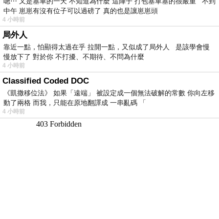
嗯⋯ 又是塞車的一天 不知道為什麼 這陣子 打包塞車塞的很嚴重 不到
中午 崽崽有沒有位子可以過磅了 真的也是讓崽崽頭
4 小時前
局外人
靠近一點，怕顯得太過在乎 拉開一點，又似成了局外人 是該學會慢
慢放下了 對於你 不打擾、不期待、不問為什麼
4 小時前
Classified Coded DOC
《凱撒移位法》 如果「遠端」 被設定成一個無法破解的常數 你向左移
動了兩格 而我，只能在原地翻譯成 一串亂碼 「
4 小時前