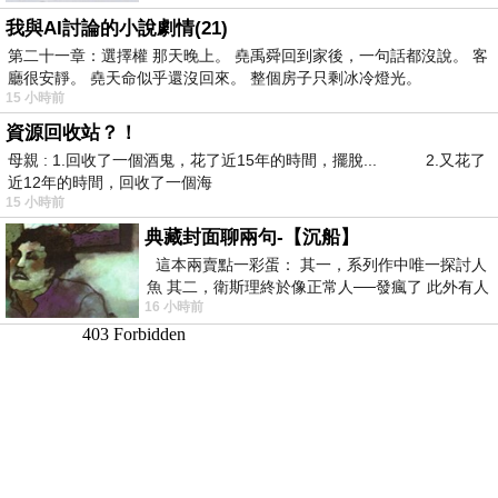
我與AI討論的小說劇情(21)
第二十一章：選擇權 那天晚上。 堯禹舜回到家後，一句話都沒說。 客
廳很安靜。 堯天命似乎還沒回來。 整個房子只剩冰冷燈光。
15 小時前
資源回收站？！
母親 : 1.回收了一個酒鬼，花了近15年的時間，擺脫... 2.又花了
近12年的時間，回收了一個海
15 小時前
典藏封面聊兩句-【沉船】
這本兩賣點一彩蛋： 其一，系列作中唯一探討人
魚 其二，衛斯理終於像正常人──發瘋了 此外有人
16 小時前
在南極打死北極熊（@《地心