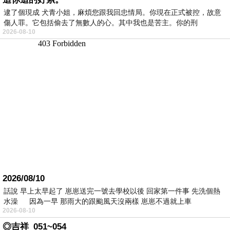
逮了個現成 犬青小姐，麻煩您跟我回忠情局。你現在正式被控，故意
傷人罪。它包括偷去了無數人的心。其中我也是苦主。你的刑
2026-08-10
2026/08/10
話說 早上太早起了 崽崽送完一號去學校以後 回家第一件事 先洗個熱
水澡 因為一早 那雨大的跟颱風天沒兩樣 崽崽不過就上車
2026-08-10
◎吉祥_051~054