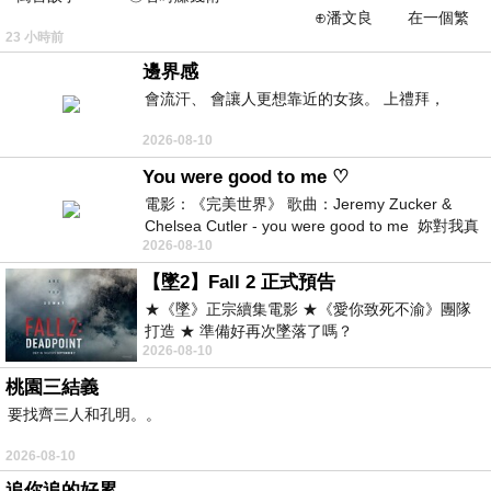
⊕潘文良 在一個繁
23 小時前
華的商業街上，有兩家傳統
邊界感
會流汗、 會讓人更想靠近的女孩。 上禮拜，
2026-08-10
You were good to me ♡
電影：《完美世界》 歌曲：Jeremy Zucker &
Chelsea Cutler - you were good to me 妳對我真
2026-08-10
好 因
【墜2】Fall 2 正式預告
★《墜》正宗續集電影 ★《愛你致死不渝》團隊
打造 ★ 準備好再次墜落了嗎？
2026-08-10
桃園三結義
要找齊三人和孔明。。
2026-08-10
追你追的好累。