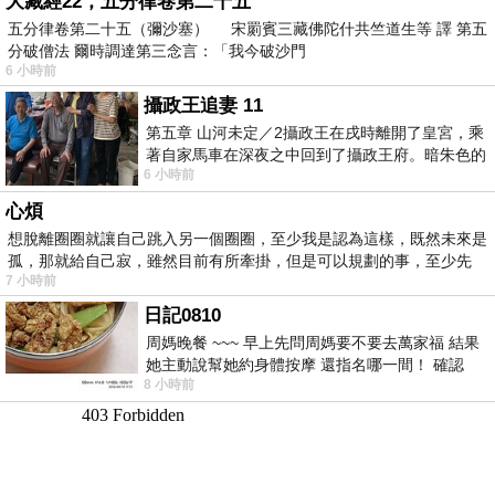
大藏經22，五分律卷第二十五
五分律卷第二十五（彌沙塞） 宋罽賓三藏佛陀什共竺道生等 譯 第五
分破僧法 爾時調達第三念言：「我今破沙門
6 小時前
攝政王追妻 11
第五章 山河未定／2攝政王在戌時離開了皇宮，乘
著自家馬車在深夜之中回到了攝政王府。暗朱色的
6 小時前
大門上方掛了兩只燃著燭火的燈籠，正
心煩
想脫離圈圈就讓自己跳入另一個圈圈，至少我是認為這樣，既然未來是
孤，那就給自己寂，雖然目前有所牽掛，但是可以規劃的事，至少先
7 小時前
日記0810
周媽晚餐 ~~~ 早上先問周媽要不要去萬家福 結果
她主動說幫她約身體按摩 還指名哪一間！ 確認
8 小時前
後，我的腦袋才運轉起來 預約對