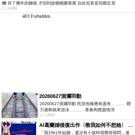
酬 存了幾年的錢後 才回到故鄉桃園發展 自此也算是回鄉定居
11 小時前
20260627洄瀾羽動
20260627洄瀾羽動 民宿包棟應有盡有............ 體
力過剩就來游泳............ 青春肉體盡情消
11 小時前
磨............ 晚餐不必
AI葛蘭婚後復出作〈教我如何不想她〉 #戀上老電影 #葛蘭 #粟子
「我1961年結婚，還沒有小孩時我覺得很悶，連