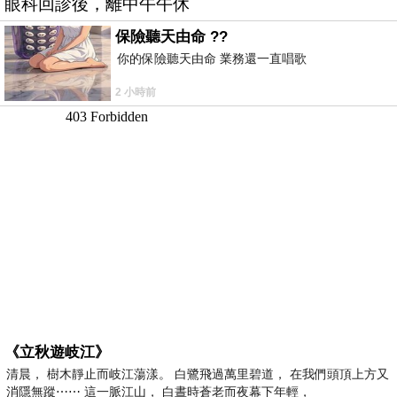
眼科回診後，離中午午休
保險聽天由命 ??
你的保險聽天由命 業務還一直唱歌
2 小時前
《立秋遊岐江》
清晨， 樹木靜止而岐江蕩漾。 白鷺飛過萬里碧道， 在我們頭頂上方又
消隱無蹤⋯⋯ 這一脈江山， 白晝時蒼老而夜幕下年輕，