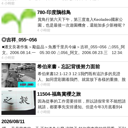
4 小時前
780-印度鵲椋鳥
賞鳥行第六天下午，第三度進入Keoladeo國家公
園，也是最後一次遊園機會，還能加多少新種呢？
4 小時前
車行中突然有兩隻赤頸鶴飛過頭
◎吉祥_055~056
■潘文良著作集＞勵益品＞魚雁千里共今緣＞吉祥_055~056 △055_阿
文。2006.08.14.一 05:30:00 △056_阿文。2006.08.23.三 12:34:
4 小時前
希伯來書 - 忘記背後努力面前
希伯來書12:1-12:3 12:1我們既有這許多的見證
人、如同雲彩圍着我們、就當放下各樣的重擔、脫
4 小時前
去容易纏累我們的罪、存心忍耐、奔那擺
11504-福島賞櫻之旅
因為從事的工作需要排班，所以請假常常不能想請
就請，都要事先安排通知。但是今年3月底看到4
4 小時前
月的班表時，突然發現4月中有個空檔，所
2026/08/11