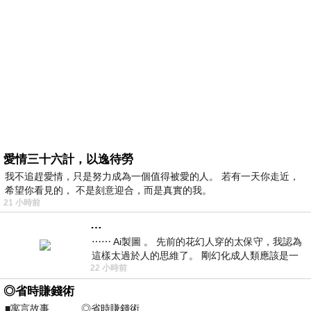
愛情三十六計，以逸待勞
我不追趕愛情，只是努力成為一個值得被愛的人。 若有一天你走近，
希望你看見的， 不是刻意迎合，而是真實的我。
21 小時前
…
⋯⋯ Ai製圖 。 先前的花幻人穿的太保守，我認為
這樣太過於人的思維了。 剛幻化成人類應該是一
22 小時前
絲不掛吧？ 當然這樣是創不出
◎省時賺錢術
■寓言故事 ◎省時賺錢術