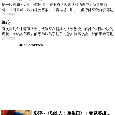
繪一幅圓滿的人生 壯闊如畫」也要有「因果結成的傷疤」做畫筆顏
料，才能畫成～以前總要答案，才覺得是「明」，但導師有幾首歌都是
13 小時前
在教
緣起
有次回到台中靜宜大學，找還有在聯絡的大學教授。看她介紹教小說的
現狀，有點羨慕現在的學弟妹能手把手的教如何寫小說。我們那時可是
13 小時前
影評--《蜘蛛人：重生日》：看見英雄的孤獨與重生