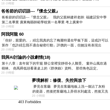
18 小時前
爸爸節的叨叨語---『懷念父親』
爸爸節的叨叨語---『懷念父親』 我的父親林建祥老師: 福建詔安中學
第二名畢業 廣東梅縣師範學校第一名畢業 考上廣東中
19 小時前
阿我阿龍 60
「你好，親愛的。」緋忘我真的忘了梅麗特還在甲板下面，這或許可以
算作「也許緋忘我不適合秘密行動」評價的一面，但她沒有表現出
20 小時前
我與AI討論的小說劇情(18)
第十八章：袁年留下的牢籠 辦公室裡安靜得令人難受。 窗外山風吹過
樹林。 堯禹舜低頭看著桌上的《群俠錄》資料。 那些角色設定。
20 小時前
夢境解析：修復、失控與放下
夢見在客廳 夢見在客廳地板上洗一個沾了灰粉
的瓷器，然後把客廳地上弄得水到處流，然後又洗
20 小時前
一頂棒球潮帽，後來發現帽