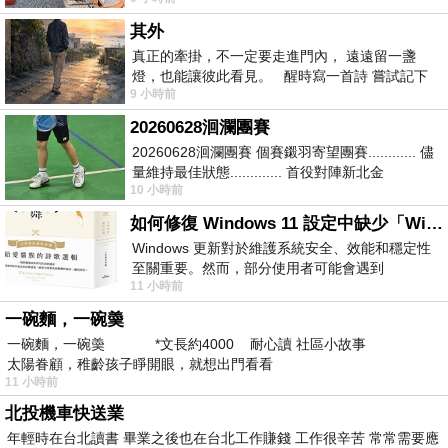
其外
真正的牽掛，不一定要走進門內， 遠遠留一盞
燈，也能讓彼此看見。 醒時寫一首詩 嘗試記下
9 小時前
寂寞 卻只能記下它的附屬物 原
20260628洄瀾團賽
20260628洄瀾團賽 個賽鎩羽寄望團賽............ 儘
量維持最佳狀態............. 首役對陣新北金
10 小時前
龍............. 跨境群
如何修復 Windows 11 設定中缺少「Windows 更新」？
Windows 更新對於維護系統安全、效能和穩定性
至關重要。然而，部分使用者可能會遇到
11 小時前
Windows 11 設定應用程式中缺少「Windows 更
新」
一碗麵，一碗羮
一碗麵，一碗羮 *文長約4000 耐心讀 社區小故事
太陽眷顧，稚齡孩子睜開眼，就想出門看看
11 小時前
北投機車快送業
年輕時在台北讀書 畢業之後也在台北工作賺錢 工作很辛苦 常常需要應