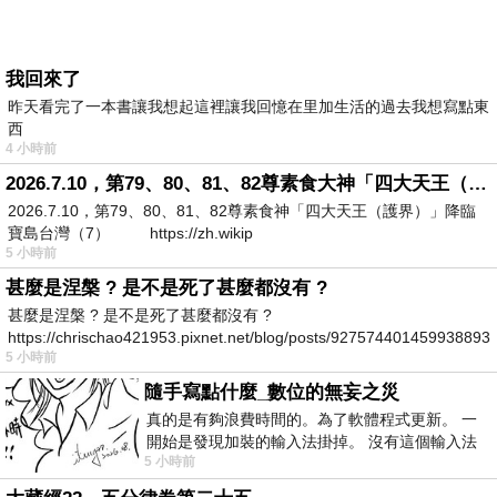
我回來了
昨天看完了一本書讓我想起這裡讓我回憶在里加生活的過去我想寫點東
西
4 小時前
2026.7.10，第79、80、81、82尊素食大神「四大天王（護界）」降臨寶島台灣（7）
2026.7.10，第79、80、81、82尊素食神「四大天王（護界）」降臨
寶島台灣（7） https://zh.wikip
5 小時前
甚麼是涅槃 ? 是不是死了甚麼都沒有 ?
甚麼是涅槃 ? 是不是死了甚麼都沒有 ?
https://chrischao421953.pixnet.net/blog/posts/927574401459938893
5 小時前
隨手寫點什麼_數位的無妄之災
真的是有夠浪費時間的。為了軟體程式更新。 一
開始是發現加裝的輸入法掛掉。 沒有這個輸入法
5 小時前
我打字的速度會從一分鐘幾十字降