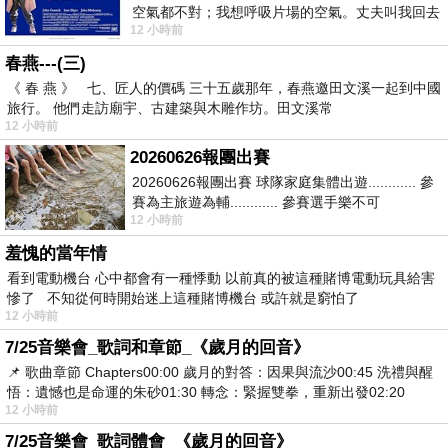
空氣都不對；我想呼吸片場的空氣。丈夫叫我回去
12 小時前
試試看……拍了〈教我如何不想她〉（1963
春燕---(三)
《 春 燕 》 七、匠人的價碼 三十五歲那年，春燕邀田文溪一起到中國
旅行。 他們走訪廟宇、古建築與木雕作坊。田文溪常
12 小時前
20260626報團出賽
20260626報團出賽 球隊家庭集體出遊............ 參
賽為主旅遊為輔............ 參賽選手樂不可
12 小時前
支............ 賽前旅遊
羞愧的當年情
看到電動機台 心中都會有一種悸動 以前真的被這種賭博電動玩具給害
慘了 不知從何時開始迷上這種賭博機台 或許就是窮怕了
12 小時前
7/25音樂會_歌詞和章節_《歲月的回音》
📌 歌曲章節 Chapters00:00​ 歲月的對答：因果與流沙00:45​ 洗禮與醒
悟：遺憾也是命運的朱砂01:30​ 轉念：緊握雙拳，重新出發02:20
12 小時前
7/25音樂會_歌詞體會_《歲月的回音》