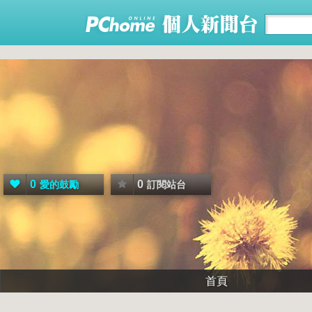
0
0
愛的鼓勵
訂閱站台
首頁