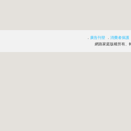
．
廣告刊登
．
消費者保護
網路家庭版權所有、轉載必究 