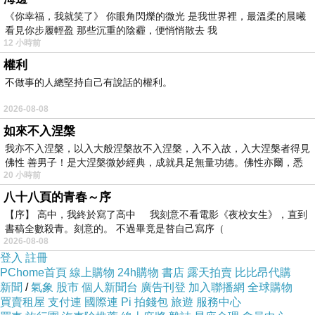
《你幸福，我就笑了》 你眼角閃爍的微光 是我世界裡，最溫柔的晨曦
渡假村自由行推薦
看見你步履輕盈 那些沉重的陰霾，便悄悄散去 我
12 小時前
權利
不做事的人總堅持自己有說話的權利。
2026-08-08
如來不入涅槃
我亦不入涅槃，以入大般涅槃故不入涅槃，入不入故，入大涅槃者得見
佛性 善男子！是大涅槃微妙經典，成就具足無量功德。佛性亦爾，悉
20 小時前
八十八頁的青春～序
【序】 高中，我終於寫了高中 我刻意不看電影《夜校女生》，直到
書稿全數殺青。刻意的。 不過畢竟是替自己寫序（
2026-08-08
登入
註冊
PChome首頁
線上購物
24h購物
書店
露天拍賣
比比昂代購
新聞
/
氣象
股市
個人新聞台
廣告刊登
加入聯播網
全球購物
買賣租屋
支付連
國際連
Pi 拍錢包
旅遊
服務中心