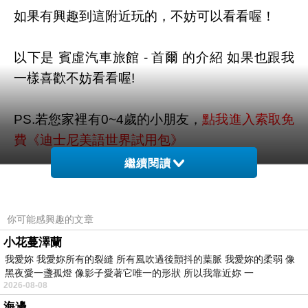
如果有興趣到這附近玩的，不妨可以看看喔！
以下是 賓虛汽車旅館 - 首爾 的介紹 如果也跟我
一樣喜歡不妨看看喔!
PS.若您家裡有0~4歲的小朋友，
點我進入索取免
費《迪士尼美語世界試用包》
繼續閱讀
↓↓↓限量特優價格按鈕↓↓↓
你可能感興趣的文章
小花蔓澤蘭
我愛妳 我愛妳所有的裂縫 所有風吹過後顫抖的葉脈 我愛妳的柔弱 像
黑夜愛一盞孤燈 像影子愛著它唯一的形狀 所以我靠近妳 一
2026-08-08
海邊