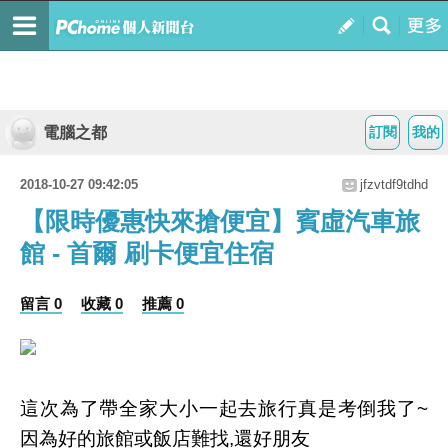
電腦之都
訂閱
我的
2018-10-27 09:42:05
jfzvtdf9tdhd
【限時優惠快來搶便宜】賓虛汽車旅
館 - 首爾 刷卡便宜住宿
留言 0
收藏 0
推薦 0
這次為了帶全家大小一起去旅行真是考倒我了~
因為好的旅館或飯店難找,還好朋友