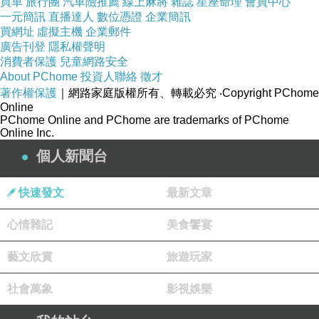
買車
旅行團
汽車險推薦
線上麻將
雜誌
星座命理
會員中心
一元簡訊
直播達人
數位憑證
企業簡訊
買網址
虛擬主機
企業郵件
廣告刊登
隱私權聲明
消費者保護
兒童網路安全
About PChome
投資人聯絡
徵才
著作權保護
｜網路家庭版權所有、轉載必究
‧Copyright PChome
Online
PChome Online and PChome are trademarks of PChome
Online Inc.
個人新聞台
快速發文
最新文章
心情雜記
美食饗宴
藝文欣賞
旅遊玩家
社會萬象
影視娛樂